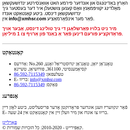
האַרץ באַדינונגס און אונדזער פירמע האט אַוואַנסירטע ינדזשעקשאַן
מאָלדינג יקוויפּמאַנץ וואָס קענען צושטעלן איר דער בעסטער גיך
ינדזשעקשאַן דינסט. ביטע קאָנטאַקט אונדז
פֿאַר מער אינפֿאָרמאַציע.
info@xmhsr.com
אין
מיר ניט בלויז פאָרשלאָגן די גיך טולינג דינסט, אָבער אויך
פּראָדוקציע פורעם דינען פֿאַר אַ באַנד פון אַרויף צו 1 מיליאָן.
קאָנטאַקט
No.260 טאָנג'אַן יואַן, טאָנג'אַן ינדוסטריאַל זאָנע,
אַדרעס:
קסיאַמענסיטי, 361100, פודזשיאַן, טשיינאַ
טעלעפאן:
86-592-7115349
info@xmhsr.com
E- בריוו:
פאַקס:
86-592-7115349
אָנפרעג
פֿאַר ינקוועריז וועגן אונדזער פּראָדוקטן אָדער פּריסעליסט, ביטע לאָזן דיין
E- בריוו צו אונדז און מיר וועלן זיין אין קאָנטאַקט אין 24 שעה.
פאָרלייגן
© קאַפּירייט - 2010-2020: כל הזכויות שמורות.