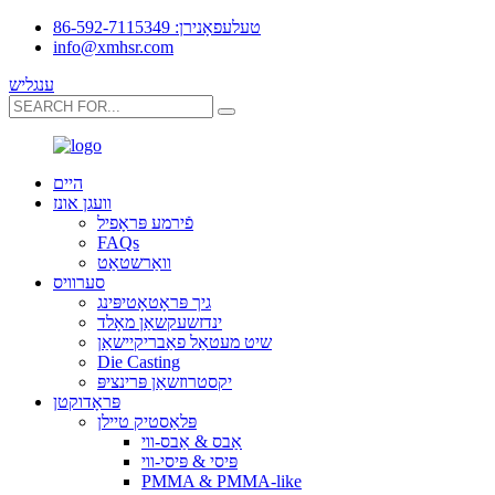
טעלעפאָנירן: 86-592-7115349
info@xmhsr.com
ענגליש
היים
וועגן אונז
פֿירמע פּראָפיל
FAQs
וואַרשטאַט
סערוויס
גיך פּראָטאָטיפּינג
ינדזשעקשאַן מאָלד
שיט מעטאַל פאַבריקיישאַן
Die Casting
יקסטרוזשאַן פּרינציפּ
פּראָדוקטן
פּלאַסטיק טיילן
אַבס & אַבס-ווי
פּיסי & פּיסי-ווי
PMMA & PMMA-like