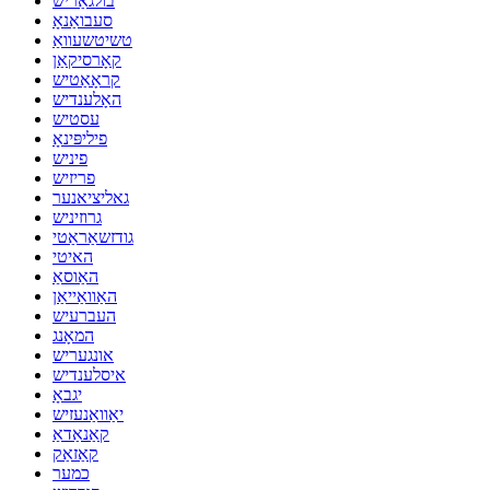
בולגאַריש
סעבואַנאָ
טשיטשעוואַ
קאָרסיקאַן
קראָאַטיש
האָלענדיש
עסטיש
פיליפּינאָ
פיניש
פריזיש
גאליציאנער
גרוזיניש
גודזשאַראַטי
האיטי
האַוסאַ
האַוואַייאַן
העברעיש
המאָנג
אונגעריש
איסלענדיש
יגבאָ
יאַוואַנעזיש
קאַנאַדאַ
קאַזאַק
כמער