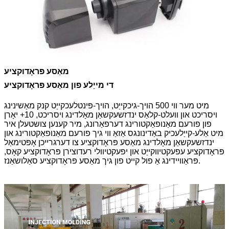
מאַסע פּראָדוקציע
די מייַלע פון ​​מאַסע פּראָדוקציע
מיט מער ווי 500 הויך-גיכקייַט, הויך-פּינטלעכקייַט קנק מאַשינינג
ויסריכט און וועלט-קלאַס ינדזשעקשאַן מאָלדינג ויסריכט, 10+ יאָרן
פון פורעם מאַנופאַקטורינג דערפאַרונג, מיר קענען צושטעלן איר
מיט אַלע-קייַלעכיק באַדינונגס אַזאַ ווי גיך פורעם מאַנופאַקטורינג און
ינדזשעקשאַן מאָלדינג מאַסע פּראָדוקציע צו דערגרייכן אָפּטימאַל
פּראָדוקציע עפעקטיווקייַט און יפעקטיוולי רעדוצירן פּראָדוקציע קאָס,
פּראַוויידינג אַ פול קייט פון גיך מאַסע פּראָדוקציע סאַלושאַנז.