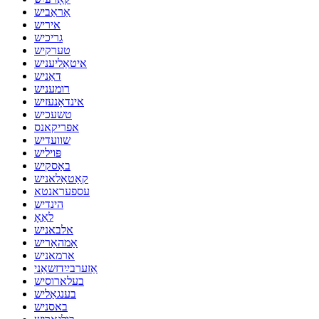
אַראַביש
איריש
גריכיש
טערקיש
איטאַליעניש
דאַניש
רומעניש
אינדאָנעזיש
טשעכיש
אפריקאנס
שוועדיש
פּויליש
באַסקיש
קאַטאַלאניש
עספעראנטא
הינדיש
לאַאָ
אלבאניש
אַמהאַריש
ארמאניש
אַזערבײַדזשאַני
בעלארוסיש
בענגאַליש
באסניש