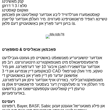
קנק מאַשינינג
סלאַ / 3 ד דרוקן
וואַקוום קאַסטינג
קאַסטאַמערז ווערלדווייד ליבע אונדזער קוואַליטעט און פאַכמאַן
טשיינאַ ראַפּיד פּראָטאָטיפּינג סערוויס. מיר העלפֿן אונדזער קלייאַנץ
צו בויען זייער פּאַרץ און באַשטעטיקן דעם פּלאַן.
פאַכמאַן אַנאַליסיס & סופּפּאָרט
אונדזער ינזשעניעריע מאַנשאַפֿט באשטייט פון געזונט-געבילדעט
פּראָפעססיאָנאַלס מיט מאַנופאַקטורינג הינטערגרונט. רובֿ פון
אונדזער ענדזשאַנירז האָבן איבער 10 יאָר דערפאַרונג. ווען מיר
באַקומען דיין אָנפרעג און די 3D CAD טעקע, מיר וועלן קערפאַלי
אָפּשאַצן יעדער פון דיין פּאַרץ און באַשטעטיקן די
מאַנופאַקטוראַביליטי. באַזירט אויף אונדזער וויסן און דערפאַרונג,
מיר העלפֿן איר צו סעלעקטירן דער בעסטער פּראָוטאַטייפּ אופֿן צו
טרעפן דיין קוואַליטעט עקספּעקטיישאַנז און בודזשעט
באדערפענישן.
רעסינס
דופּאָינט, Bayer, BASF, Sabic און פילע מאַטעריאַל אגענטן זענען