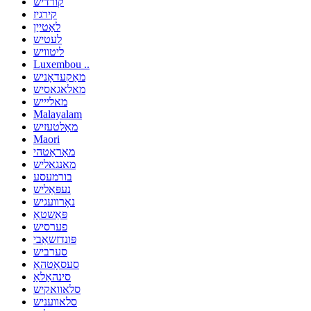
קורדיש
קירגיז
לאַטייַן
לעטיש
ליטוויש
Luxembou ..
מאַקעדאָניש
מאלאגאסיש
מאליייש
Malayalam
מאַלטעזיש
Maori
מאַראַטהי
מאנגאליש
בורמעסע
נעפּאַליש
נאָרוועגיש
פּאַשטאָ
פערסיש
פּונדזשאַבי
סערביש
סעסאָטהאָ
סינהאַלאַ
סלאוואקיש
סלאוועניש