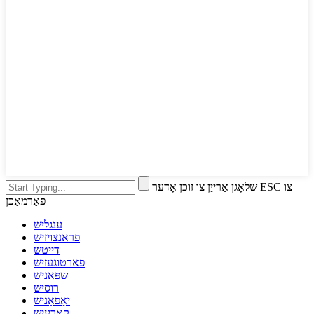
שלאָגן אַרייַן צו זוכן אָדער ESC צו
פאַרמאַכן
ענגליש
פראנצויזיש
דײַטש
פארטוגעזיש
שפּאַניש
רוסיש
יאַפּאַניש
קאָרעיִש