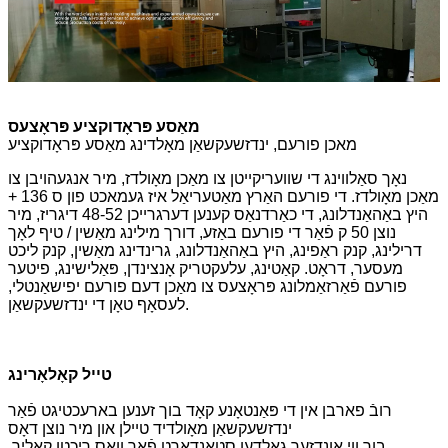
מאַסע פּראָדוקציע פּראָצעס
מאכן פורעם, ינדזשעקשאַן מאָלדינג מאַסע פּראָדוקציע
נאָך סאַלווינג די שוועריקייטן צו מאַכן מאָולדז, מיר אנגעהויבן צו
מאַכן מאָולדז. די פורעם האַרץ מאַטעריאַל איז געמאכט פון ס 136 +
היץ באַהאַנדלונג, די כאַרדנאַס קענען דערגרייכן 48-52 דיגריז, מיר
נוצן 50 ק פֿאַר די פורעם באַזע, דורך מילינג מאַשין / טיף לאָך
דרילינג, קנק ראַפינג, היץ באַהאַנדלונג, גרינדינג מאַשין, קנק ליכט
מעסער, דראָט. קאַטינג, עלעקטריק אָנצינדן, פּאַלישינג, פיטער
פורעם פֿאַרזאַמלונג פּראָצעס צו מאַכן דעם פורעם יפישאַנטלי,
לעסאָף טאָן די ינדזשעקשאַן.
טייל קאָלאָרינג
רובֿ פארבן אין די פּאַנטאָנע קאָד בוך זענען בארעכטיגט פֿאַר
ינדזשעקשאַן מאָולדיד טיילן און מיר נוצן דאָס
בוך ווי אונדזער גאָלדען סטאַנדאַרט פֿאַר וואָס ריכטן קאָליר.