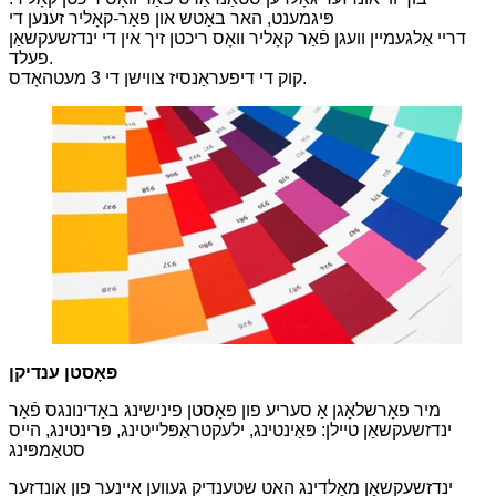
פּיגמענט, האר באַטש און פאַר-קאָליר זענען די
דריי אַלגעמיין וועגן פֿאַר קאָליר וואָס ריכטן זיך אין די ינדזשעקשאַן
פעלד.
קוק די דיפעראַנסיז צווישן די 3 מעטהאָדס.
פּאָסטן ענדיקן
מיר פאָרשלאָגן אַ סעריע פון ​​פּאָסטן פינישינג באַדינונגס פֿאַר
ינדזשעקשאַן טיילן: פּאַינטינג, ילעקטראַפּלייטינג, פּרינטינג, הייס
סטאַמפּינג
ינדזשעקשאַן מאָלדינג האט שטענדיק געווען איינער פון אונדזער