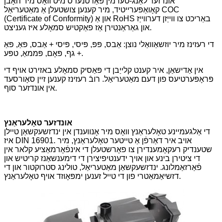
אונדזער לאַנג-טערמין פּאַרטנערס מיט וואָס מיר האָבן
קאָואַפּערייטיד, מיר קענען צושטעלן אַ מאַטעריאַל COC
(Certificate of Conformity) און אַ RoHS באַריכט צו ווייַזן דערווייַז
און גאַראַנטירן אַז פאַקטיש סמאָלע איז געניצט.
די רעזינז מיר יוזשאַוואַלי נוצן: אַבס, פּפּ, פּיסי, פּיסי + אַבס, פּאַ, פּאַ
+ גף, פּאָם, פּממאַ, טפּע.
אין אַדישאַן, איר קענט קלייַבן די פּאַסיק סמאָלע באזירט אויף די
פּראָפּערטיעס פון דעם מאַטעריאַל. רובֿ רעזינז קענען זיין סאָורסעד
אין אונדזער סוף.
אונדזער טאָלעראַנץ
די אַלגעמיינע טאָלעראַנץ וואָס מיר אָנווענדן אין ינדזשעקשאַן טיילן
איז DIN 16901. אויב איר דאַרפֿן אַ טייטער טאָלעראַנץ, מיר
שטענדיק רעקאָמענדירן צו פאָרשטעלן די אינפֿאָרמאַציע קלאר אין
די ציטירן בינע און אויך ידענטיפיצירן די דימענשאַנז קריטיש און
פֿאַרזאַמלונג. ינדזשעקשאַן מאַטעריאַל, טולינג סטרוקטור און די
דזשיאַמאַטרי פון די טייל זענען ימפּאָוזד אויף טאָלעראַנץ.