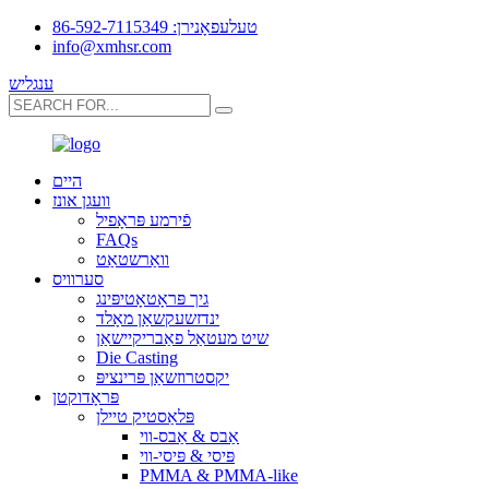
טעלעפאָנירן: 86-592-7115349
info@xmhsr.com
ענגליש
היים
וועגן אונז
פֿירמע פּראָפיל
FAQs
וואַרשטאַט
סערוויס
גיך פּראָטאָטיפּינג
ינדזשעקשאַן מאָלד
שיט מעטאַל פאַבריקיישאַן
Die Casting
יקסטרוזשאַן פּרינציפּ
פּראָדוקטן
פּלאַסטיק טיילן
אַבס & אַבס-ווי
פּיסי & פּיסי-ווי
PMMA & PMMA-like