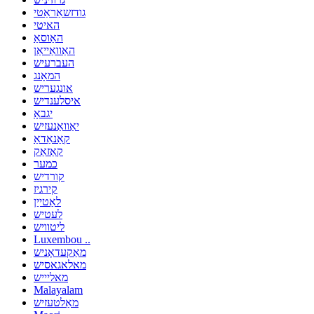
גודזשאַראַטי
האיטי
האַוסאַ
האַוואַייאַן
העברעיש
המאָנג
אונגעריש
איסלענדיש
יגבאָ
יאַוואַנעזיש
קאַנאַדאַ
קאַזאַק
כמער
קורדיש
קירגיז
לאַטייַן
לעטיש
ליטוויש
Luxembou ..
מאַקעדאָניש
מאלאגאסיש
מאליייש
Malayalam
מאַלטעזיש