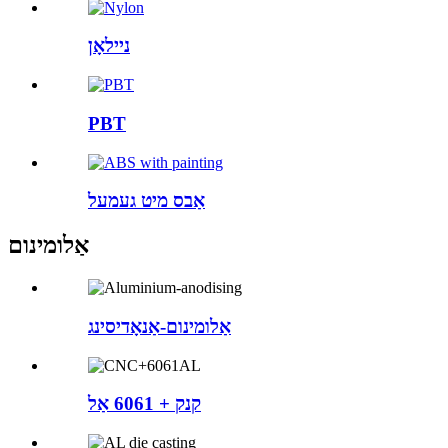
ניילאָן
PBT
אַבס מיט געמעל
אַלומינום
אַלומינום-אַנאָדיסינג
קנק + 6061 אַל