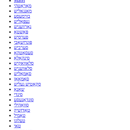
Maori
מאַראַטהי
מאנגאליש
בורמעסע
נעפּאַליש
נאָרוועגיש
פּאַשטאָ
פערסיש
פּונדזשאַבי
סערביש
סעסאָטהאָ
סינהאַלאַ
סלאוואקיש
סלאוועניש
סאָמאַליש
סאַמאָאַן
סקאָטיש געליש
שאָנאַ
סינדי
סונדאַנעסע
סוואַהילי
טאַדזשיק
טאַמיל
טעלוגו
טאי