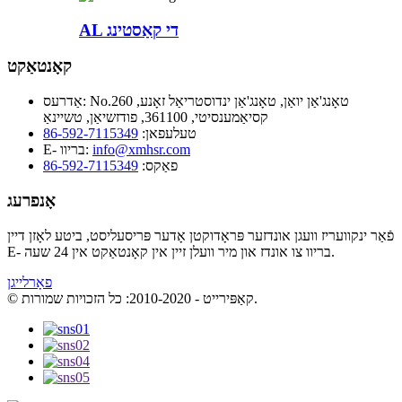
AL די קאַסטינג
קאָנטאַקט
No.260 טאָנג'אַן יואַן, טאָנג'אַן ינדוסטריאַל זאָנע,
אַדרעס:
קסיאַמענסיטי, 361100, פודזשיאַן, טשיינאַ
טעלעפאן:
86-592-7115349
info@xmhsr.com
E- בריוו:
פאַקס:
86-592-7115349
אָנפרעג
פֿאַר ינקוועריז וועגן אונדזער פּראָדוקטן אָדער פּריסעליסט, ביטע לאָזן דיין
E- בריוו צו אונדז און מיר וועלן זיין אין קאָנטאַקט אין 24 שעה.
פאָרלייגן
© קאַפּירייט - 2010-2020: כל הזכויות שמורות.