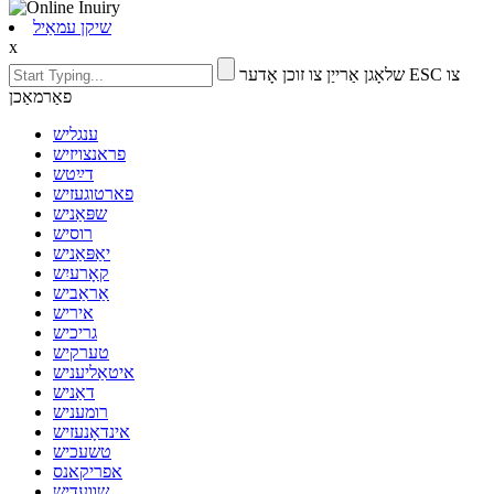
שיקן עמאַיל
x
שלאָגן אַרייַן צו זוכן אָדער ESC צו
פאַרמאַכן
ענגליש
פראנצויזיש
דײַטש
פארטוגעזיש
שפּאַניש
רוסיש
יאַפּאַניש
קאָרעיִש
אַראַביש
איריש
גריכיש
טערקיש
איטאַליעניש
דאַניש
רומעניש
אינדאָנעזיש
טשעכיש
אפריקאנס
שוועדיש