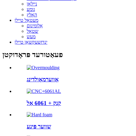
ניילאָן
גומע
האָלץ
מעטאַל טיילן
אַלומינום
שטאָל
מעש
ינדזשעקשאַן טיילן
פעאַטורעד פּראָדוקטן
אָווערמאָולדינג
קנק + 6061 אַל
שווער פּינע