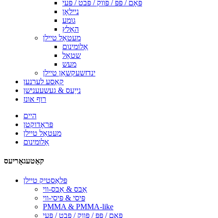
פּאָם / פּפּ / פּווק / פּבט / פּעי
ניילאָן
גומע
האָלץ
מעטאַל טיילן
אַלומינום
שטאָל
מעש
ינדזשעקשאַן טיילן
קאַסע לערנען
נייַעס & געשעענישן
רוף אונז
היים
פּראָדוקטן
מעטאַל טיילן
אַלומינום
קאַטעגאָריעס
פּלאַסטיק טיילן
אַבס & אַבס-ווי
פּיסי & פּיסי-ווי
PMMA & PMMA-like
פּאָם / פּפּ / פּווק / פּבט / פּעי