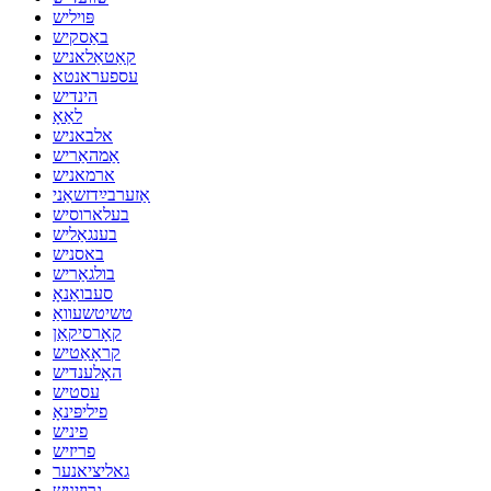
פּויליש
באַסקיש
קאַטאַלאניש
עספעראנטא
הינדיש
לאַאָ
אלבאניש
אַמהאַריש
ארמאניש
אַזערבײַדזשאַני
בעלארוסיש
בענגאַליש
באסניש
בולגאַריש
סעבואַנאָ
טשיטשעוואַ
קאָרסיקאַן
קראָאַטיש
האָלענדיש
עסטיש
פיליפּינאָ
פיניש
פריזיש
גאליציאנער
גרוזיניש