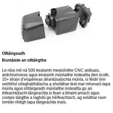
Olltáirgeadh
Buntáiste an olltáirgthe
Le níos mó ná 500 trealamh meaisínithe CNC ardluais,
ardchruinneas agus trealamh múnlaithe insteallta den scoth,
10+ bliain d’eispéireas déantúsaíochta múnla, is féidir linn
seirbhísí uileghabhálacha a sholáthar duit mar mhonarú tapa
múnla agus olltáirgeadh múnlaithe insteallta go an
éifeachtúlacht táirgeachta is fearr a bhaint amach agus
costais táirgthe a laghdú go héifeachtach, ag soláthar raon
iomlán réitigh tapa táirgeachta mais.