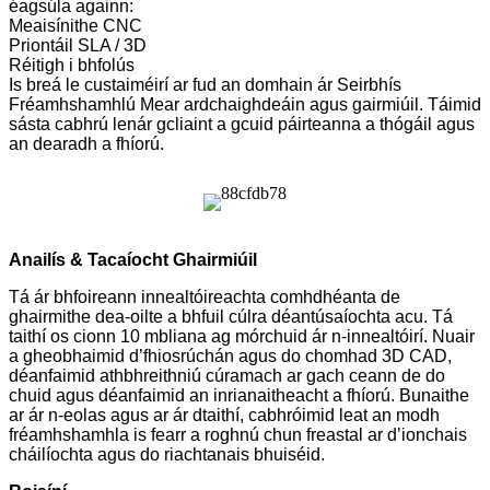
éagsúla againn:
Meaisínithe CNC
Priontáil SLA / 3D
Réitigh i bhfolús
Is breá le custaiméirí ar fud an domhain ár Seirbhís
Fréamhshamhlú Mear ardchaighdeáin agus gairmiúil. Táimid
sásta cabhrú lenár gcliaint a gcuid páirteanna a thógáil agus
an dearadh a fhíorú.
Anailís & Tacaíocht Ghairmiúil
Tá ár bhfoireann innealtóireachta comhdhéanta de
ghairmithe dea-oilte a bhfuil cúlra déantúsaíochta acu. Tá
taithí os cionn 10 mbliana ag mórchuid ár n-innealtóirí. Nuair
a gheobhaimid d’fhiosrúchán agus do chomhad 3D CAD,
déanfaimid athbhreithniú cúramach ar gach ceann de do
chuid agus déanfaimid an inrianaitheacht a fhíorú. Bunaithe
ar ár n-eolas agus ar ár dtaithí, cabhróimid leat an modh
fréamhshamhla is fearr a roghnú chun freastal ar d’ionchais
cháilíochta agus do riachtanais bhuiséid.