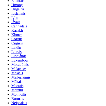
Eabhrais
Hmong
Ungáiris
Íoslainnis
Igbo
Iávais
Cannadais
Kazakh
Khmer
Coirdis
Cirgisis
Laidin
Laitvis
Liotuáinis
Luxembou ..
Macadóinis
Malagasy
Malaeis
Mailéalaimis
Máltais
Maorais
Marathi
Mongóilis
Burmais
Neipealais