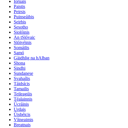
Ioruais
Paistis
Peirsis
Puinseáibis
Seirbis
Sesotho
Siolóinis
An tSlóvaic
Slóivéinis
Somáilis
Samó
Gàidhlig na hAlban
Shona
Sindhi
Sundanese
Svahaílis
Táidsícis
Tamailis
Teileagúis
Téalainnis
Úcráinis
Urdais
Úisbéicis
Vítneaimis
Breatnais