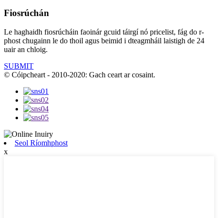
Fiosrúchán
Le haghaidh fiosrúcháin faoinár gcuid táirgí nó pricelist, fág do r-
phost chugainn le do thoil agus beimid i dteagmháil laistigh de 24
uair an chloig.
SUBMIT
© Cóipcheart - 2010-2020: Gach ceart ar cosaint.
Seol Ríomhphost
x