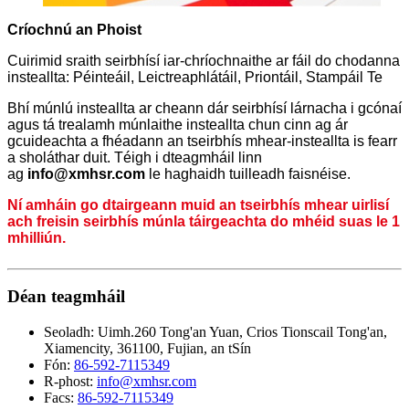
Críochnú an Phoist
Cuirimid sraith seirbhísí iar-chríochnaithe ar fáil do chodanna
insteallta: Péinteáil, Leictreaphlátáil, Priontáil, Stampáil Te
Bhí múnlú insteallta ar cheann dár seirbhísí lárnacha i gcónaí
agus tá trealamh múnlaithe insteallta chun cinn ag ár
gcuideachta a fhéadann an tseirbhís mhear-insteallta is fearr
a sholáthar duit. Téigh i dteagmháil linn
ag
info@xmhsr.com
le haghaidh tuilleadh faisnéise.
Ní amháin go dtairgeann muid an tseirbhís mhear uirlisí
ach freisin seirbhís múnla táirgeachta do mhéid suas le 1
mhilliún.
Déan teagmháil
Seoladh:
Uimh.260 Tong'an Yuan, Crios Tionscail Tong'an,
Xiamencity, 361100, Fujian, an tSín
Fón:
86-592-7115349
R-phost:
info@xmhsr.com
Facs:
86-592-7115349