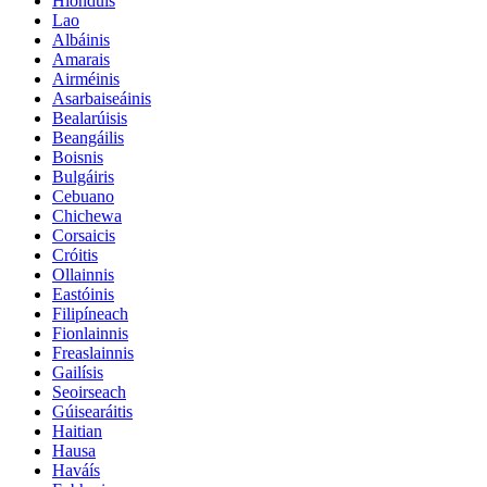
Hiondúis
Lao
Albáinis
Amarais
Airméinis
Asarbaiseáinis
Bealarúisis
Beangáilis
Boisnis
Bulgáiris
Cebuano
Chichewa
Corsaicis
Cróitis
Ollainnis
Eastóinis
Filipíneach
Fionlainnis
Freaslainnis
Gailísis
Seoirseach
Gúisearáitis
Haitian
Hausa
Haváís