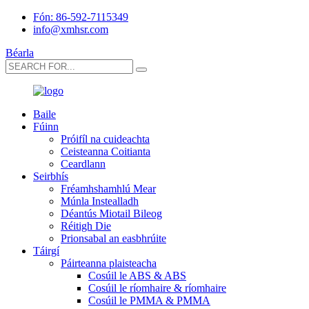
Fón: 86-592-7115349
info@xmhsr.com
Béarla
Baile
Fúinn
Próifíl na cuideachta
Ceisteanna Coitianta
Ceardlann
Seirbhís
Fréamhshamhlú Mear
Múnla Instealladh
Déantús Miotail Bileog
Réitigh Die
Prionsabal an easbhrúite
Táirgí
Páirteanna plaisteacha
Cosúil le ABS & ABS
Cosúil le ríomhaire & ríomhaire
Cosúil le PMMA & PMMA