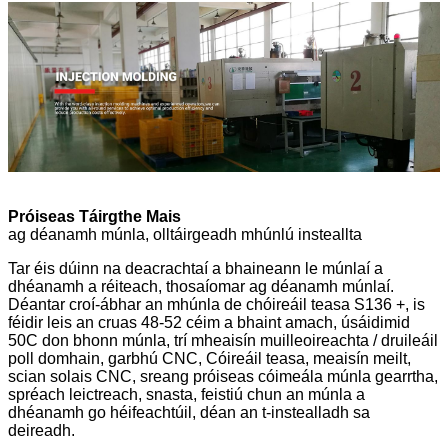
Próiseas Táirgthe Mais
ag déanamh múnla, olltáirgeadh mhúnlú insteallta
Tar éis dúinn na deacrachtaí a bhaineann le múnlaí a
dhéanamh a réiteach, thosaíomar ag déanamh múnlaí.
Déantar croí-ábhar an mhúnla de chóireáil teasa S136 +, is
féidir leis an cruas 48-52 céim a bhaint amach, úsáidimid
50C don bhonn múnla, trí mheaisín muilleoireachta / druileáil
poll domhain, garbhú CNC, Cóireáil teasa, meaisín meilt,
scian solais CNC, sreang próiseas cóimeála múnla gearrtha,
spréach leictreach, snasta, feistiú chun an múnla a
dhéanamh go héifeachtúil, déan an t-instealladh sa
deireadh.