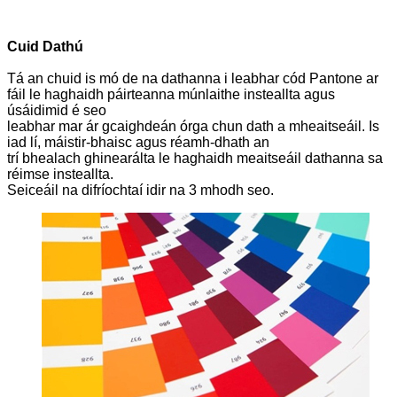
Cuid Dathú
Tá an chuid is mó de na dathanna i leabhar cód Pantone ar
fáil le haghaidh páirteanna múnlaithe insteallta agus
úsáidimid é seo
leabhar mar ár gcaighdeán órga chun dath a mheaitseáil. Is
iad lí, máistir-bhaisc agus réamh-dhath an
trí bhealach ghinearálta le haghaidh meaitseáil dathanna sa
réimse insteallta.
Seiceáil na difríochtaí idir na 3 mhodh seo.