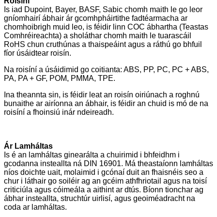
Roisíní
Is iad Dupoint, Bayer, BASF, Sabic chomh maith le go leor
gníomhairí ábhair ár gcomhpháirtithe fadtéarmacha ar
chomhoibrigh muid leo, is féidir linn COC ábhartha (Teastas
Comhréireachta) a sholáthar chomh maith le tuarascáil
RoHS chun cruthúnas a thaispeáint agus a ráthú go bhfuil
fíor úsáidtear roisín.
Na roisíní a úsáidimid go coitianta: ABS, PP, PC, PC + ABS,
PA, PA + GF, POM, PMMA, TPE.
Ina theannta sin, is féidir leat an roisín oiriúnach a roghnú
bunaithe ar airíonna an ábhair, is féidir an chuid is mó de na
roisíní a fhoinsiú inár ndeireadh.
Ár Lamháltas
Is é an lamháltas ginearálta a chuirimid i bhfeidhm i
gcodanna insteallta ná DIN 16901. Má theastaíonn lamháltas
níos doichte uait, molaimid i gcónaí duit an fhaisnéis seo a
chur i láthair go soiléir ag an gcéim athfhriotail agus na toisí
criticiúla agus cóimeála a aithint ar dtús. Bíonn tionchar ag
ábhar insteallta, struchtúr uirlisí, agus geoiméadracht na
coda ar lamháltas.