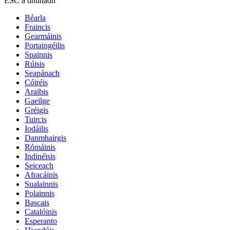
ESC a dhúnadh
Béarla
Fraincis
Gearmáinis
Portaingéilis
Spainnis
Rúisis
Seapánach
Cóiréis
Araibis
Gaeilge
Gréigis
Tuircis
Iodáilis
Danmhairgis
Rómáinis
Indinéisis
Seiceach
Afracáinis
Sualainnis
Polainnis
Bascais
Catalóinis
Esperanto