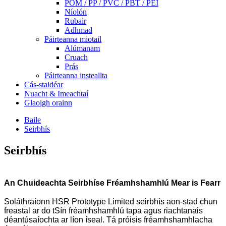
POM / PP / PVC / PBT / PEI
Níolón
Rubair
Adhmad
Páirteanna miotail
Alúmanam
Cruach
Prás
Páirteanna insteallta
Cás-staidéar
Nuacht & Imeachtaí
Glaoigh orainn
Baile
Seirbhís
Seirbhís
An Chuideachta Seirbhíse Fréamhshamhlú Mear is Fearr
Soláthraíonn HSR Prototype Limited seirbhís aon-stad chun
freastal ar do tSín fréamhshamhlú tapa agus riachtanais
déantúsaíochta ar líon íseal. Tá próisis fréamhshamhlacha