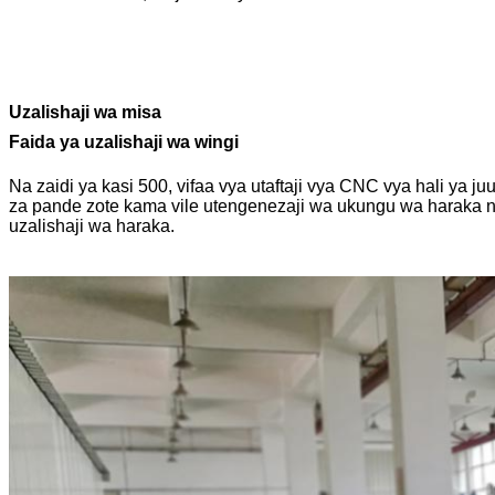
Uzalishaji wa misa
Faida ya uzalishaji wa wingi
Na zaidi ya kasi 500, vifaa vya utaftaji vya CNC vya hali y
za pande zote kama vile utengenezaji wa ukungu wa haraka na 
uzalishaji wa haraka.