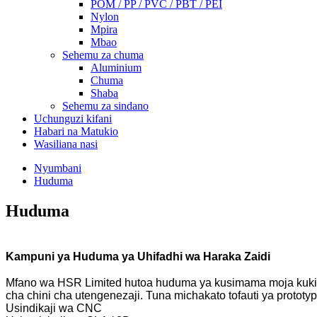
POM / PP / PVC / PBT / PEI
Nylon
Mpira
Mbao
Sehemu za chuma
Aluminium
Chuma
Shaba
Sehemu za sindano
Uchunguzi kifani
Habari na Matukio
Wasiliana nasi
Nyumbani
Huduma
Huduma
Kampuni ya Huduma ya Uhifadhi wa Haraka Zaidi
Mfano wa HSR Limited hutoa huduma ya kusimama moja kukid
cha chini cha utengenezaji. Tuna michakato tofauti ya prototyp
Usindikaji wa CNC