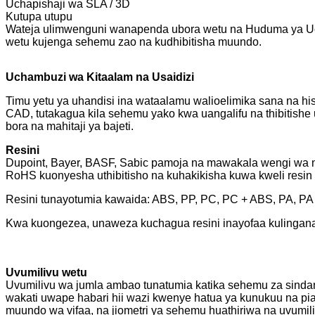
Uchapishaji wa SLA / 3D
Kutupa utupu
Wateja ulimwenguni wanapenda ubora wetu na Huduma ya Ucha
wetu kujenga sehemu zao na kudhibitisha muundo.
Uchambuzi wa Kitaalam na Usaidizi
Timu yetu ya uhandisi ina wataalamu walioelimika sana na hi
CAD, tutakagua kila sehemu yako kwa uangalifu na thibitishe 
bora na mahitaji ya bajeti.
Resini
Dupoint, Bayer, BASF, Sabic pamoja na mawakala wengi wa ny
RoHS kuonyesha uthibitisho na kuhakikisha kuwa kweli resin
Resini tunayotumia kawaida: ABS, PP, PC, PC + ABS, PA, P
Kwa kuongezea, unaweza kuchagua resini inayofaa kulingana 
Uvumilivu wetu
Uvumilivu wa jumla ambao tunatumia katika sehemu za sindano
wakati uwape habari hii wazi kwenye hatua ya kunukuu na pi
muundo wa vifaa, na jiometri ya sehemu huathiriwa na uvumili