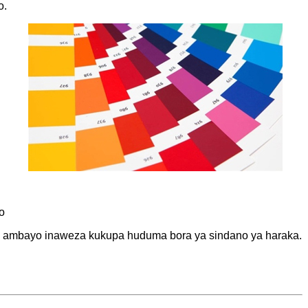
o.
o
no ambayo inaweza kukupa huduma bora ya sindano ya haraka.