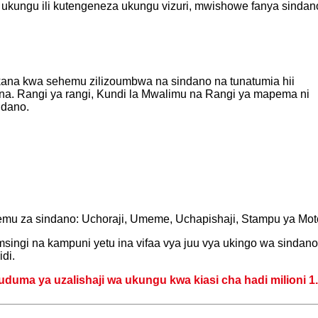
ukungu ili kutengeneza ukungu vizuri, mwishowe fanya sindan
kana kwa sehemu zilizoumbwa na sindano na tunatumia hii
na. Rangi ya rangi, Kundi la Mwalimu na Rangi ya mapema ni
ndano.
mu za sindano: Uchoraji, Umeme, Uchapishaji, Stampu ya Mot
ingi na kampuni yetu ina vifaa vya juu vya ukingo wa sinda
di.
huduma ya uzalishaji wa ukungu kwa kiasi cha hadi milioni 1.