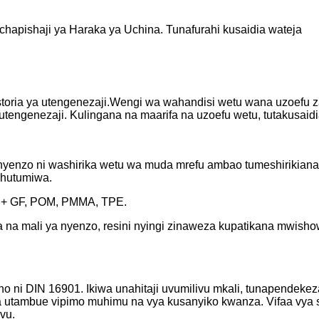
pishaji ya Haraka ya Uchina. Tunafurahi kusaidia wateja
storia ya utengenezaji.Wengi wa wahandisi wetu wana uzoefu z
utengenezaji. Kulingana na maarifa na uzoefu wetu, tutakusaidi
enzo ni washirika wetu wa muda mrefu ambao tumeshirikiana n
 hutumiwa.
A + GF, POM, PMMA, TPE.
na mali ya nyenzo, resini nyingi zinaweza kupatikana mwisho
 ni DIN 16901. Ikiwa unahitaji uvumilivu mkali, tunapendekeza
a utambue vipimo muhimu na vya kusanyiko kwanza. Vifaa vya 
vu.