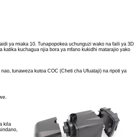
aidi ya miaka 10. Tunapopokea uchunguzi wako na faili ya 3D
a katika kuchagua njia bora ya mfano kukidhi matarajio yako
ao, tunaweza kutoa COC (Cheti cha Ufuataji) na ripoti ya
we.
 kila
sindano,