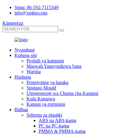
Simu: 86-592-7115349
info@xmhsr.com
Kiingereza
Nyumbani
Kuhusu sisi
Profaili ya kampuni
Maswali Yanayoulizwa Sana
Warsha
Huduma
Prototyping ya haraka
Sindano Mould
Utengenezaji wa Chuma cha Karatasi
Kufa Kutupwa
Kanuni ya extrusion
Bidhaa
Sehemu za plastiki
ABS na ABS-kama
PC na PC-kama
PMMA & PMMA-kama