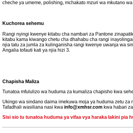
cheche ya umeme, polishing, mchakato mzuri wa mkutano wa 
Kuchorea sehemu
Rangi nyingi kwenye kitabu cha nambari za Pantone zinapati
kitabu kama kiwango chetu cha dhahabu cha rangi inayolinga
njia tatu za jumla za kulinganisha rangi kwenye uwanja wa si
Angalia tofauti kati ya njia hizi 3.
Chapisha Maliza
Tunatoa mfululizo wa huduma za kumaliza chapisho kwa sehe
Ukingo wa sindano daima imekuwa moja ya huduma zetu za ms
Tafadhali wasiliana nasi kwa
info@xmhsr.com
kwa habari zai
Sisi sio tu tunatoa huduma ya vifaa vya haraka lakini pia 