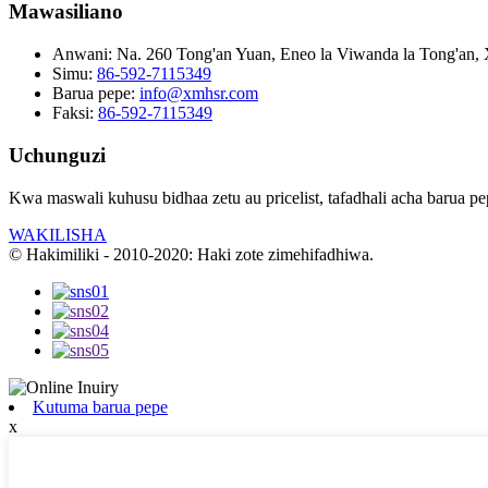
Mawasiliano
Anwani:
Na. 260 Tong'an Yuan, Eneo la Viwanda la Tong'an, 
Simu:
86-592-7115349
Barua pepe:
info@xmhsr.com
Faksi:
86-592-7115349
Uchunguzi
Kwa maswali kuhusu bidhaa zetu au pricelist, tafadhali acha barua p
WAKILISHA
© Hakimiliki - 2010-2020: Haki zote zimehifadhiwa.
Kutuma barua pepe
x