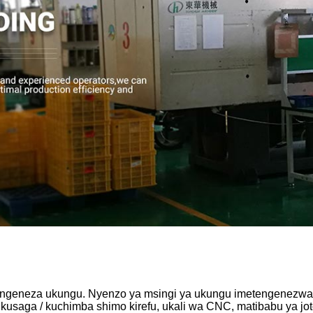
engeneza ukungu. Nyenzo ya msingi ya ukungu imetengenezwa n
kusaga / kuchimba shimo kirefu, ukali wa CNC, matibabu ya jo