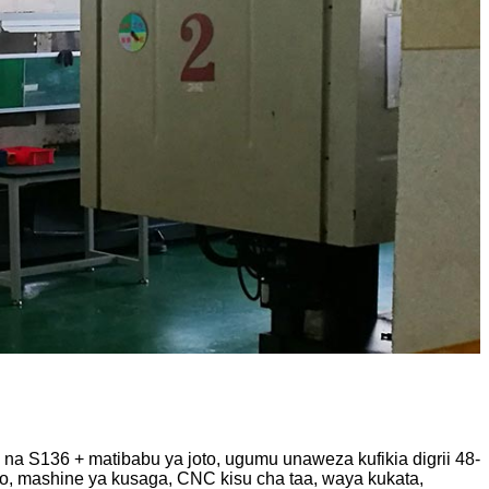
a S136 + matibabu ya joto, ugumu unaweza kufikia digrii 48-
to, mashine ya kusaga, CNC kisu cha taa, waya kukata,