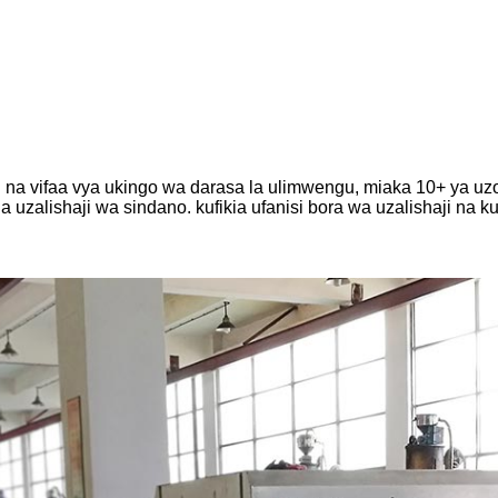
a juu na vifaa vya ukingo wa darasa la ulimwengu, miaka 10+ y
uzalishaji wa sindano. kufikia ufanisi bora wa uzalishaji na k