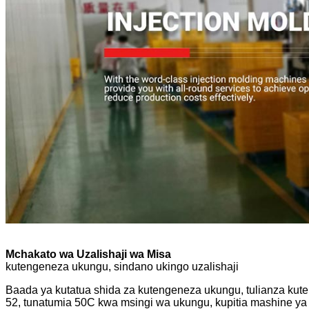
Mchakato wa Uzalishaji wa Misa
kutengeneza ukungu, sindano ukingo uzalishaji
Baada ya kutatua shida za kutengeneza ukungu, tulianza kut
52, tunatumia 50C kwa msingi wa ukungu, kupitia mashine ya 