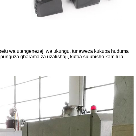
a uzoefu wa utengenezaji wa ukungu, tunaweza kukupa huduma
upunguza gharama za uzalishaji, kutoa suluhisho kamili la