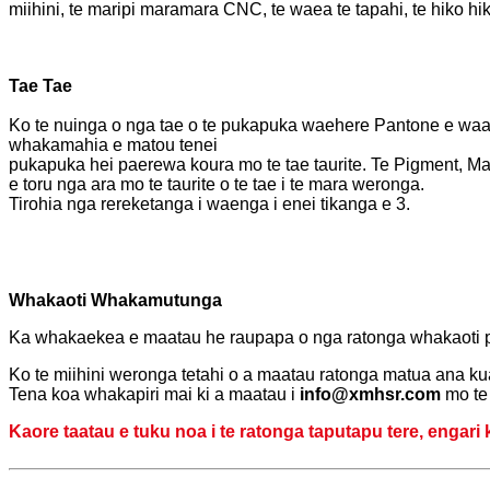
miihini, te maripi maramara CNC, te waea te tapahi, te hiko hi
Tae Tae
Ko te nuinga o nga tae o te pukapuka waehere Pantone e w
whakamahia e matou tenei
pukapuka hei paerewa koura mo te tae taurite. Te Pigment, M
e toru nga ara mo te taurite o te tae i te mara weronga.
Tirohia nga rereketanga i waenga i enei tikanga e 3.
Whakaoti Whakamutunga
Ka whakaekea e maatau he raupapa o nga ratonga whakaoti p
Ko te miihini weronga tetahi o a maatau ratonga matua ana ku
Tena koa whakapiri mai ki a maatau i
info@xmhsr.com
mo te 
Kaore taatau e tuku noa i te ratonga taputapu tere, engari 