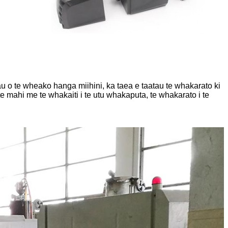
+ tau o te wheako hanga miihini, ka taea e taatau te whakarato ki
 mahi me te whakaiti i te utu whakaputa, te whakarato i te