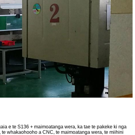
gaia e te S136 + maimoatanga wera, ka tae te pakeke ki nga
u, te whakaohooho a CNC, te maimoatanga wera, te miihini