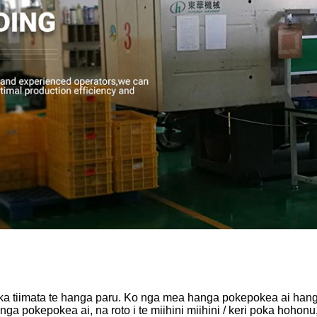
, ka tiimata te hanga paru. Ko nga mea hanga pokepokea ai han
 pokepokea ai, na roto i te miihini miihini / keri poka hohon