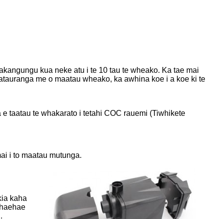
angungu kua neke atu i te 10 tau te wheako. Ka tae mai
atauranga me o maatau wheako, ka awhina koe i a koe ki te
 e taatau te whakarato i tetahi COC rauemi (Tiwhikete
 mai i to maatau mutunga.
kia kaha
rohaehae
.