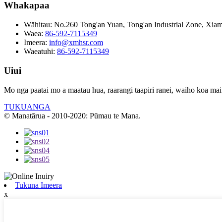
Whakapaa
Wāhitau:
No.260 Tong'an Yuan, Tong'an Industrial Zone, Xiam
Waea:
86-592-7115349
Imeera:
info@xmhsr.com
Waeatuhi:
86-592-7115349
Uiui
Mo nga paatai ​​mo a maatau hua, raarangi taapiri ranei, waiho koa mai
TUKUANGA
© Manatārua - 2010-2020: Pūmau te Mana.
Tukuna Imeera
x