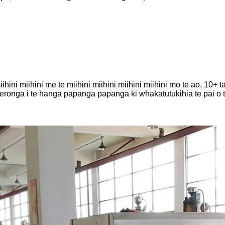
i miihini miihini me te miihini miihini miihini miihini mo te ao, 10
weronga i te hanga papanga papanga ki whakatutukihia te pai o te