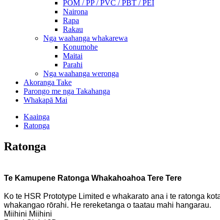
POM / PP / PVC / PBT / PEI
Nairona
Rapa
Rakau
Nga waahanga whakarewa
Konumohe
Maitai
Parahi
Nga waahanga weronga
Akoranga Take
Parongo me nga Takahanga
Whakapā Mai
Kaainga
Ratonga
Ratonga
Te Kamupene Ratonga Whakahoahoa Tere Tere
Ko te HSR Prototype Limited e whakarato ana i te ratonga kotah
whakangao rōrahi. He rereketanga o taatau mahi hangarau.
Miihini Miihini