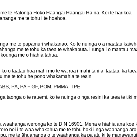
 me te Ratonga Hoko Haangai Haangai Haina. Kei te harikoa
aahanga me te tohu i te hoahoa.
ga me te papamuri whakanao. Ko te nuinga o a maatau kaiwhak
hanga me te tohu ka taea te whakaputa. I runga i o maatau ma
ko kounga me o hiahia tahua.
 o taatau hoa mahi mo te wa roa i mahi tahi ai taatau, ka taea
hu me te tohu he pono whakamahia te resin
 ABS, PA, PA + GF, POM, PMMA, TPE.
 nga taonga o te rauemi, ko te nuinga o nga resini ka taea te tiki
a waahanga weronga ko te DIN 16901. Mena e hiahia ana koe 
orero nei i te waa whakahua me te tohu hoki i nga waahanga a
apu, me te āhuahanga o te waahanga ka pa atu ki te manawanui