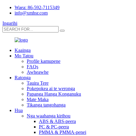
Waea: 86-592-7115349
info@xmhsr.com
Ingarihi
Kaainga
Mo Tatou
Profile kamupene
FAQs
Awheawhe
Ratonga
Tauira Tere
Pokepokea ai te weronga
Papanga Hanga Konganuku
Mate Maka
Tikanga tangohanga
Hua
Nga waahanga kirihou
ABS & ABS-peera
PC & PC-peera
PMMA & PMMA-penei