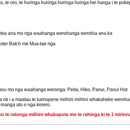
ko, te oro, te huringa huringa huringa huinga hei hanga i te pok
aatea ana mo nga waahanga werohanga werohia ana ka
aster Batch me Mua-tae nga
ou mo nga waahanga weronga: Peita, Hiko, Panui, Panui Hot
a oti i a maatau te kamupene miihini miihini whakaheke werohang
roanga atu o nga korero.
ko te ratonga miihini whakaputa mo te rahinga ki te 1 mirion