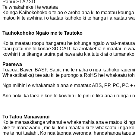
Panui SLA / 3D
Te whakaheke i te waatea
Ko nga Kaihokohoko o te ao e aroha ana ki to maatau kounga
matou ki te awhina i o taatau kaihoko ki te hanga i a raatau w
Tauhokohoko Ngaio me te Tautoko
Ko ta maatau roopu hangarau he tohunga ngaio whai-matauran
taau patai me to konae 3D CAD, ka arotakehia e maatau o waa
kowhiri i te tikanga tauira pai rawa atu kia tutuki ai o tumana
Paerewa
Tuarua, Bayer, BASF, Sabic me te maha o nga kaihoko rauemi ko
Whakatikatika) tae atu ki te purongo a RoHS hei whakaatu to
Nga miihini e whakamahia ana e maatau: ABS, PP, PC, PC +
Ano hoki, ka taea e koe te kowhiri i te pini e tika ana i runga i
To Tatou Manawanui
Ko te manaakitanga whanui e whakamahia ana e matou ki ng
ake te manawanui, me kii tonu maatau ki te whakaatu i nga k
me te hui tuatahi. Ko nga taonga weronga, hangahanga taput