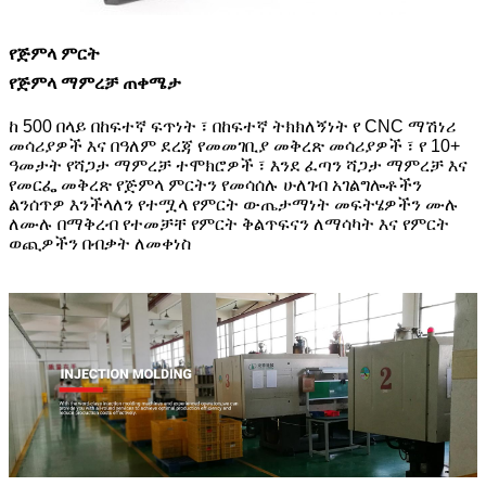
የጅምላ ምርት
የጅምላ ማምረቻ ጠቀሜታ
ከ 500 በላይ በከፍተኛ ፍጥነት ፣ በከፍተኛ ትክክለኝነት የ CNC ማሽነሪ
መሳሪያዎች እና በዓለም ደረጃ የመመገቢያ መቅረጽ መሳሪያዎች ፣ የ 10+
ዓመታት የሻጋታ ማምረቻ ተሞክሮዎች ፣ እንደ ፈጣን ሻጋታ ማምረቻ እና
የመርፌ መቅረጽ የጅምላ ምርትን የመሳሰሉ ሁለገብ አገልግሎቶችን
ልንሰጥዎ እንችላለን የተሟላ የምርት ውጤታማነት መፍትሄዎችን ሙሉ
ለሙሉ በማቅረብ የተመቻቸ የምርት ቅልጥፍናን ለማሳካት እና የምርት
ወጪዎችን በብቃት ለመቀነስ