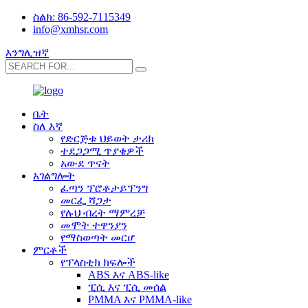
ስልክ: 86-592-7115349
info@xmhsr.com
እንግሊዝኛ
ቤት
ስለ እኛ
የድርጅቱ ህይወት ታሪክ
ተደጋጋሚ ጥያቄዎች
አውደ ጥናት
አገልግሎት
ፈጣን ፕሮቶታይፕንግ
መርፌ ሻጋታ
የሉህ ብረት ማምረቻ
መሞት ተዋንያን
የማስወጣት መርሆ
ምርቶች
የፕላስቲክ ክፍሎች
ABS እና ABS-like
ፒሲ እና ፒሲ መሰል
PMMA እና PMMA-like