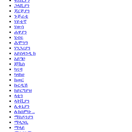
ፍሪሺያን
ጋላሺያን
ጆርጅያን
ጉጅራቲ
ሃይቲኛ
ሃውሳ
ሐዋያን
ሂብሩ
ሕሞንግ
ሃንጋሪያን
አይስላንዲ ክ
አይግቦ
ጃቫኒስ
ካናዳ
ካዛክሀ
ክመር
ኩርዲሽ
ክይርግያዝ
ላቲን
ላትቪያን
ሊቱኒያን
ሉክሰምቡ ..
ማስዶንያን
ማላጋሲ
ማላይ