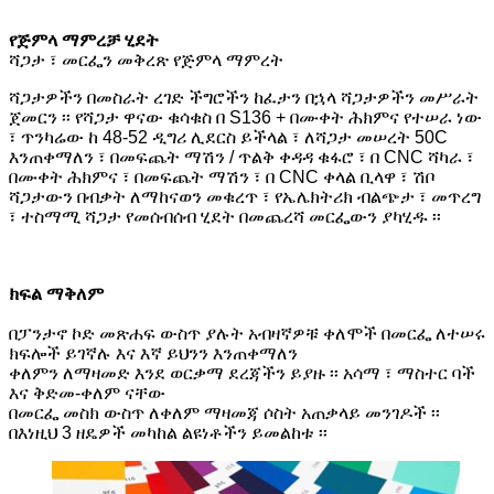
የጅምላ ማምረቻ ሂደት
ሻጋታ ፣ መርፌን መቅረጽ የጅምላ ማምረት
ሻጋታዎችን በመስራት ረገድ ችግሮችን ከፈታን በኋላ ሻጋታዎችን መሥራት
ጀመርን ፡፡ የሻጋታ ዋናው ቁሳቁስ በ S136 + በሙቀት ሕክምና የተሠራ ነው
፣ ጥንካሬው ከ 48-52 ዲግሪ ሊደርስ ይችላል ፣ ለሻጋታ መሠረት 50C
እንጠቀማለን ፣ በመፍጨት ማሽን / ጥልቅ ቀዳዳ ቁፋሮ ፣ በ CNC ሻካራ ፣
በሙቀት ሕክምና ፣ በመፍጨት ማሽን ፣ በ CNC ቀላል ቢላዋ ፣ ሽቦ
ሻጋታውን በብቃት ለማከናወን መቁረጥ ፣ የኤሌክትሪክ ብልጭታ ፣ መጥረግ
፣ ተስማሚ ሻጋታ የመሰብሰብ ሂደት በመጨረሻ መርፌውን ያካሂዱ ፡፡
ክፍል ማቅለም
በፓንታኖ ኮድ መጽሐፍ ውስጥ ያሉት አብዛኛዎቹ ቀለሞች በመርፌ ለተሠሩ
ክፍሎች ይገኛሉ እና እኛ ይህንን እንጠቀማለን
ቀለምን ለማዛመድ እንደ ወርቃማ ደረጃችን ይያዙ ፡፡ አሳማ ፣ ማስተር ባች
እና ቅድመ-ቀለም ናቸው
በመርፌ መስክ ውስጥ ለቀለም ማዛመጃ ሶስት አጠቃላይ መንገዶች ፡፡
በእነዚህ 3 ዘዴዎች መካከል ልዩነቶችን ይመልከቱ ፡፡