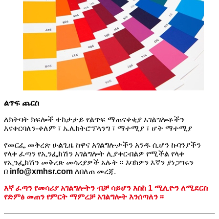
ልጥፍ ጨርስ
ለክትባት ክፍሎች ተከታታይ የልጥፍ ማጠናቀቂያ አገልግሎቶችን
እናቀርባለን-ቀለም ፣ ኤሌክትሮፕላንግ ፣ ማተሚያ ፣ ሆት ማተሚያ
የመርፌ መቅረጽ ሁልጊዜ ከዋና አገልግሎታችን አንዱ ሲሆን ኩባንያችን
የላቀ ፈጣን የኢንፌክሽን አገልግሎት ሊያቀርብልዎ የሚችል የላቀ
የኢንፌክሽን መቅረጽ መሳሪያዎች አሉት ፡፡ እባክዎን እኛን ያነጋግሩን
በ
info@xmhsr.com
ለበለጠ መረጃ.
እኛ ፈጣን የመሳሪያ አገልግሎትን ብቻ ሳይሆን እስከ 1 ሚሊዮን ለሚደርስ
የድምፅ መጠን የምርት ማምረቻ አገልግሎት እንሰጣለን ፡፡