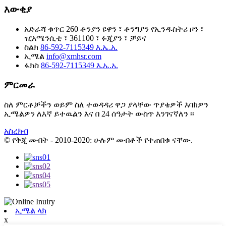
እውቂያ
አድራሻ
ቁጥር 260 ቶንያን ዩዋን ፣ ቶንግያን የኢንዱስትሪ ዞን ፣
ዢአሜንሲቲ ፣ 361100 ፣ ፉጂያን ፣ ቻይና
ስልክ
86-592-7115349 እ.ኤ.አ.
ኢሜል
info@xmhsr.com
ፋክስ
86-592-7115349 እ.ኤ.አ.
ምርመራ
ስለ ምርቶቻችን ወይም ስለ ተወዳዳሪ ዋጋ ያላቸው ጥያቄዎች እባክዎን
ኢሜልዎን ለእኛ ይተዉልን እና በ 24 ሰዓታት ውስጥ እንገናኛለን ፡፡
አስረክብ
© የቅጂ መብት - 2010-2020: ሁሉም መብቶች የተጠበቁ ናቸው.
ኢሜል ላክ
x