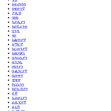
አፍሪካንስ
ስዊድንኛ
ፖሊሽ
ባስክ
ካታሊያን
እስፔራንቶ
ሂንዲ
ላኦ
አልበንያኛ
አማርኛ
አርመንያኛ
አዘርባጃኒ
ቤላሩሲያን
ቤንጋሊ
ቦስንያን
ቡልጋርያኛ
ሴቡዋኖ
ቺቼዋ
ኮርሲካን
ክሮኤሽያን
ደች
ኢስቶኒያን
ፊሊፒኖኛ
ፊኒሽ