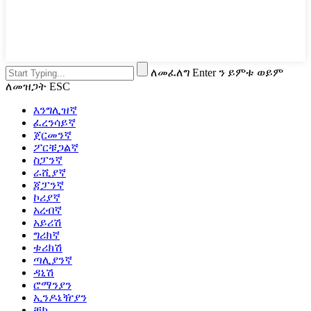
ለመፈለግ Enter ን ይምቱ ወይም
ለመዝጋት ESC
እንግሊዝኛ
ፈረንሳይኛ
ጀርመንኛ
ፖርቹጋልኛ
ስፓንኛ
ራሺያኛ
ጃፓንኛ
ኮሪያኛ
አረብኛ
አይሪሽ
ግሪክኛ
ቱሪክሽ
ጣሊያንኛ
ዳኒሽ
ሮማንያን
ኢንዶኔዥያን
ቼክ