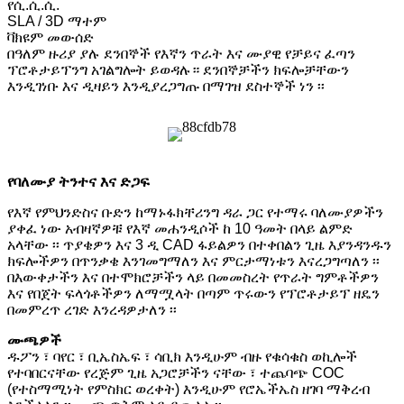
የሲ.ሲ.ሲ.
SLA / 3D ማተም
ቫክዩም መውሰድ
በዓለም ዙሪያ ያሉ ደንበኞች የእኛን ጥራት እና ሙያዊ የቻይና ፈጣን
ፕሮቶታይፕንግ አገልግሎት ይወዳሉ። ደንበኞቻችን ክፍሎቻቸውን
እንዲገነቡ እና ዲዛይን እንዲያረጋግጡ በማገዝ ደስተኞች ነን ፡፡
የባለሙያ ትንተና እና ድጋፍ
የእኛ የምህንድስና ቡድን ከማኑፋክቸሪንግ ዳራ ጋር የተማሩ ባለሙያዎችን
ያቀፈ ነው አብዛኛዎቹ የእኛ መሐንዲሶች ከ 10 ዓመት በላይ ልምድ
አላቸው ፡፡ ጥያቄዎን እና 3 ዲ CAD ፋይልዎን በተቀበልን ጊዜ እያንዳንዱን
ክፍሎችዎን በጥንቃቄ እንገመግማለን እና ምርታማነቱን እናረጋግጣለን ፡፡
በእውቀታችን እና በተሞክሮቻችን ላይ በመመስረት የጥራት ግምቶችዎን
እና የበጀት ፍላጎቶችዎን ለማሟላት በጣም ጥሩውን የፕሮቶታይፕ ዘዴን
በመምረጥ ረገድ እንረዳዎታለን ፡፡
ሙጫዎች
ዱፖን ፣ ባየር ፣ ቢኤስኤፍ ፣ ሳቢክ እንዲሁም ብዙ የቁሳቁስ ወኪሎች
የተባበርናቸው የረጅም ጊዜ አጋሮቻችን ናቸው ፣ ተጨባጭ COC
(የተስማሚነት የምስክር ወረቀት) እንዲሁም የሮኤችኤስ ዘገባ ማቅረብ