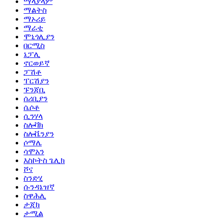
ማላያላም
ማልትስ
ማኦሪይ
ማራቲ
ሞኒጎሊያን
በርሚስ
ኔፓሊ
ኖርወይኛ
ፓሽቶ
ፐርሽያን
ፑንጃቢ
ሰሪቢያን
ሴሶቶ
ሲንሃላ
ስሎቫክ
ስሎቬንያን
ሶማሌ
ሳሞአን
እስኮትስ ጌሊክ
ሾና
ስንድሂ
ሱንዳኔዝኛ
ስዋሕሊ
ታጂክ
ታሚል