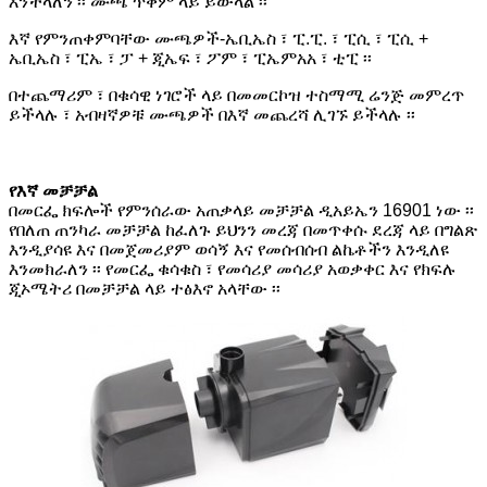
እንችላለን ፡፡ ሙጫ ጥቅም ላይ ይውላል ፡፡
እኛ የምንጠቀምባቸው ሙጫዎች-ኤቢኤስ ፣ ፒ.ፒ. ፣ ፒሲ ፣ ፒሲ +
ኤቢኤስ ፣ ፒኤ ፣ ፓ + ጂኤፍ ፣ ፖም ፣ ፒኤምአአ ፣ ቲፒ ፡፡
በተጨማሪም ፣ በቁሳዊ ነገሮች ላይ በመመርኮዝ ተስማሚ ሬንጅ መምረጥ
ይችላሉ ፣ አብዛኛዎቹ ሙጫዎች በእኛ መጨረሻ ሊገኙ ይችላሉ ፡፡
የእኛ መቻቻል
በመርፌ ክፍሎች የምንሰራው አጠቃላይ መቻቻል ዲአይኤን 16901 ነው ፡፡
የበለጠ ጠንካራ መቻቻል ከፈለጉ ይህንን መረጃ በመጥቀሱ ደረጃ ላይ በግልጽ
እንዲያሳዩ እና በመጀመሪያም ወሳኝ እና የመሰብሰብ ልኬቶችን እንዲለዩ
እንመክራለን ፡፡ የመርፌ ቁሳቁስ ፣ የመሳሪያ መሳሪያ አወቃቀር እና የክፍሉ
ጂኦሜትሪ በመቻቻል ላይ ተፅእኖ አላቸው ፡፡