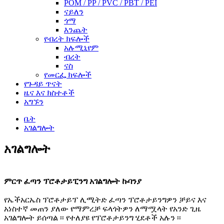
POM / PP / PVC / PBT / PEI
ናይለን
ጎማ
እንጨት
የብረት ክፍሎች
አሉሚኒየም
ብረት
ናስ
የመርፌ ክፍሎች
የጉዳይ ጥናት
ዜና እና ክስተቶች
አግኙን
ቤት
አገልግሎት
አገልግሎት
ምርጥ ፈጣን ፕሮቶታይፒንግ አገልግሎት ኩባንያ
የኤችአርኤስ ፕሮቶታይፕ ሊሚትድ ፈጣን ፕሮቶታይንግዎን ቻይና እና
አነስተኛ መጠን ያለው የማምረቻ ፍላጎትዎን ለማሟላት የአንድ ጊዜ
አገልግሎት ይሰጣል ፡፡ የተለያዩ የፕሮቶታይንግ ሂደቶች አሉን ፡፡