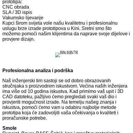
prototipa:
CNC obrada
SLA / 3D ispis
Vakumsko lijevanje
Kupci širom svijeta vole našu kvalitetnu i profesionalnu
uslugu brze izrade prototipova u Kini. Sretni smo što
možemo pomoći našim klijentima da naprave svoje dijelove i
provjere dizajn.
Profesionalna analiza i podrška
Naš inženjerski tim sastoji se od dobro obrazovanih
stručnjaka s proizvodnim iskustvom. Većina naših inženjera
ima više od 10 godina iskustva. Kad primimo vaš upit i 3D
CAD datoteku, pažljivo ćemo pregledati svaki vaš dio i
provjeriti mogućnost izrade. Na temelju našeg znanja i
iskustva, pomoći ćemo vam u odabiru najbolje metode
prototipa koja će zadovoljiti vaša očekivanja o kvaliteti i
proračunske potrebe.
Smole