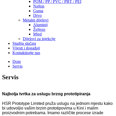
POM / PP / PVC / PBT / PEI
Najlon
Guma
Drvo
Metalni dijelovi
Aluminij
Željezo
Mjed
Dijelovi za injekcije
Studija slučaja
Vijesti i događaji
Kontaktirajte nas
Dom
Servis
Servis
Najbolja tvrtka za uslugu brzog prototipiranja
HSR Prototype Limited pruža uslugu na jednom mjestu kako
bi udovoljio vašim brzim prototipovima u Kini i malim
proizvodnim potrebama. Imamo različite procese izrade