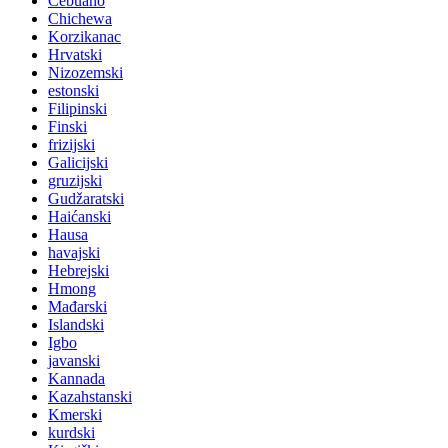
Cebuano
Chichewa
Korzikanac
Hrvatski
Nizozemski
estonski
Filipinski
Finski
frizijski
Galicijski
gruzijski
Gudžaratski
Haićanski
Hausa
havajski
Hebrejski
Hmong
Mađarski
Islandski
Igbo
javanski
Kannada
Kazahstanski
Kmerski
kurdski