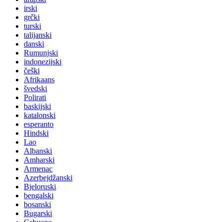
irski
grčki
turski
talijanski
danski
Rumunjski
indonezijski
češki
Afrikaans
švedski
Polirati
baskijski
katalonski
esperanto
Hindski
Lao
Albanski
Amharski
Armenac
Azerbejdžanski
Bjeloruski
bengalski
bosanski
Bugarski