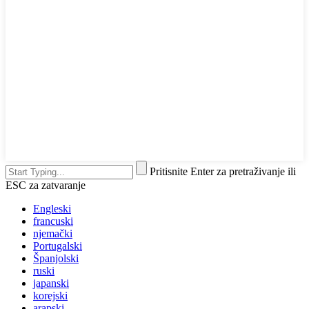
Pritisnite Enter za pretraživanje ili
ESC za zatvaranje
Engleski
francuski
njemački
Portugalski
Španjolski
ruski
japanski
korejski
arapski