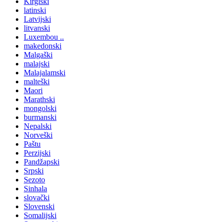
Kirgiški
latinski
Latvijski
litvanski
Luxembou ..
makedonski
Malgaški
malajski
Malajalamski
malteški
Maori
Marathski
mongolski
burmanski
Nepalski
Norveški
Paštu
Perzijski
Pandžapski
Srpski
Sezoto
Sinhala
slovački
Slovenski
Somalijski