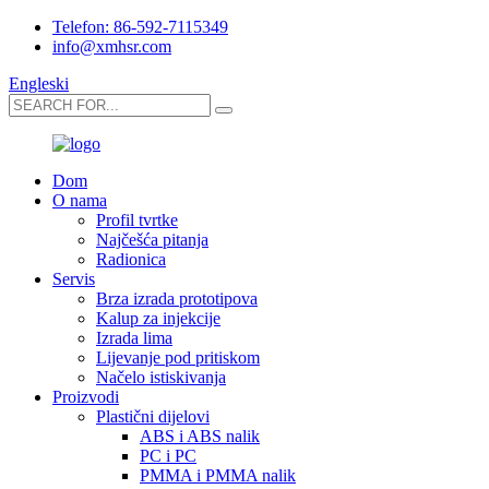
Telefon: 86-592-7115349
info@xmhsr.com
Engleski
Dom
O nama
Profil tvrtke
Najčešća pitanja
Radionica
Servis
Brza izrada prototipova
Kalup za injekcije
Izrada lima
Lijevanje pod pritiskom
Načelo istiskivanja
Proizvodi
Plastični dijelovi
ABS i ABS nalik
PC i PC
PMMA i PMMA nalik