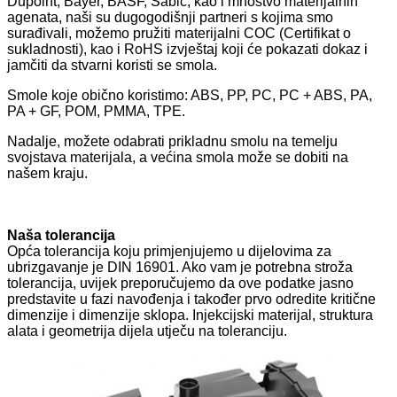
Dupoint, Bayer, BASF, Šabić, kao i mnoštvo materijalnih
agenata, naši su dugogodišnji partneri s kojima smo
surađivali, možemo pružiti materijalni COC (Certifikat o
sukladnosti), kao i RoHS izvještaj koji će pokazati dokaz i
jamčiti da stvarni koristi se smola.
Smole koje obično koristimo: ABS, PP, PC, PC + ABS, PA,
PA + GF, POM, PMMA, TPE.
Nadalje, možete odabrati prikladnu smolu na temelju
svojstava materijala, a većina smola može se dobiti na
našem kraju.
Naša tolerancija
Opća tolerancija koju primjenjujemo u dijelovima za
ubrizgavanje je DIN 16901. Ako vam je potrebna stroža
tolerancija, uvijek preporučujemo da ove podatke jasno
predstavite u fazi navođenja i također prvo odredite kritične
dimenzije i dimenzije sklopa. Injekcijski materijal, struktura
alata i geometrija dijela utječu na toleranciju.