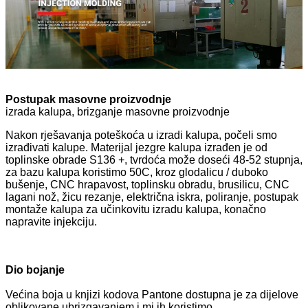
Postupak masovne proizvodnje
izrada kalupa, brizganje masovne proizvodnje
Nakon rješavanja poteškoća u izradi kalupa, počeli smo
izrađivati ​​kalupe. Materijal jezgre kalupa izrađen je od
toplinske obrade S136 +, tvrdoća može doseći 48-52 stupnja,
za bazu kalupa koristimo 50C, kroz glodalicu / duboko
bušenje, CNC hrapavost, toplinsku obradu, brusilicu, CNC
lagani nož, žicu rezanje, električna iskra, poliranje, postupak
montaže kalupa za učinkovitu izradu kalupa, konačno
napravite injekciju.
Dio bojanje
Većina boja u knjizi kodova Pantone dostupna je za dijelove
oblikovane ubrizgavanjem i mi ih koristimo