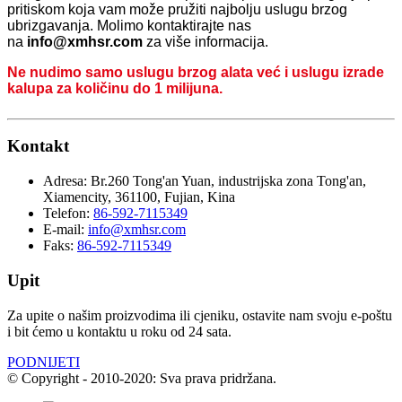
pritiskom koja vam može pružiti najbolju uslugu brzog
ubrizgavanja. Molimo kontaktirajte nas
na
info@xmhsr.com
za više informacija.
Ne nudimo samo uslugu brzog alata već i uslugu izrade
kalupa za količinu do 1 milijuna.
Kontakt
Adresa:
Br.260 Tong'an Yuan, industrijska zona Tong'an,
Xiamencity, 361100, Fujian, Kina
Telefon:
86-592-7115349
E-mail:
info@xmhsr.com
Faks:
86-592-7115349
Upit
Za upite o našim proizvodima ili cjeniku, ostavite nam svoju e-poštu
i bit ćemo u kontaktu u roku od 24 sata.
PODNIJETI
© Copyright - 2010-2020: Sva prava pridržana.