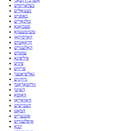
אַזערבײַדזשאַני
בעלארוסיש
בענגאַליש
באסניש
בולגאַריש
סעבואַנאָ
טשיטשעוואַ
קאָרסיקאַן
קראָאַטיש
האָלענדיש
עסטיש
פיליפּינאָ
פיניש
פריזיש
גאליציאנער
גרוזיניש
גודזשאַראַטי
האיטי
האַוסאַ
האַוואַייאַן
העברעיש
המאָנג
אונגעריש
איסלענדיש
יגבאָ