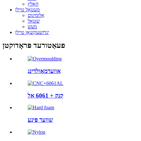
האָלץ
מעטאַל טיילן
אַלומינום
שטאָל
מעש
ינדזשעקשאַן טיילן
פעאַטורעד פּראָדוקטן
אָווערמאָולדינג
קנק + 6061 אַל
שווער פּינע