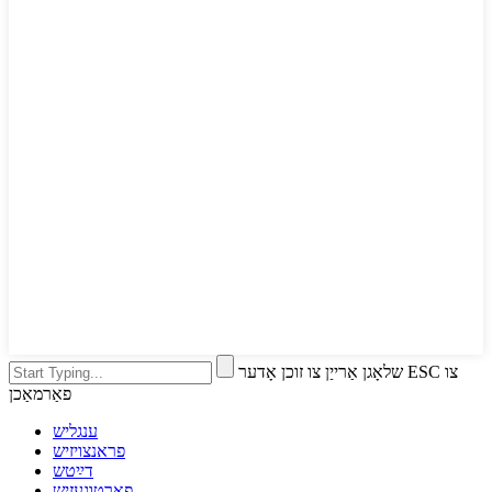
שלאָגן אַרייַן צו זוכן אָדער ESC צו
פאַרמאַכן
ענגליש
פראנצויזיש
דײַטש
פארטוגעזיש