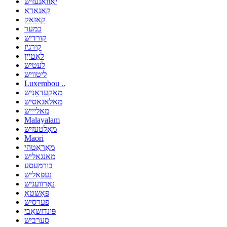
יאַוואַנעזיש
קאַנאַדאַ
קאַזאַק
כמער
קורדיש
קירגיז
לאַטייַן
לעטיש
ליטוויש
Luxembou ..
מאַקעדאָניש
מאלאגאסיש
מאליייש
Malayalam
מאַלטעזיש
Maori
מאַראַטהי
מאנגאליש
בורמעסע
נעפּאַליש
נאָרוועגיש
פּאַשטאָ
פערסיש
פּונדזשאַבי
סערביש