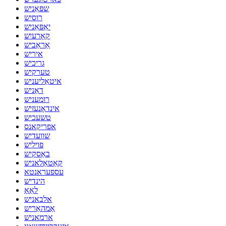
שפּאַניש
רוסיש
יאַפּאַניש
קאָרעיִש
אַראַביש
איריש
גריכיש
טערקיש
איטאַליעניש
דאַניש
רומעניש
אינדאָנעזיש
טשעכיש
אפריקאנס
שוועדיש
פּויליש
באַסקיש
קאַטאַלאניש
עספעראנטא
הינדיש
לאַאָ
אלבאניש
אַמהאַריש
ארמאניש