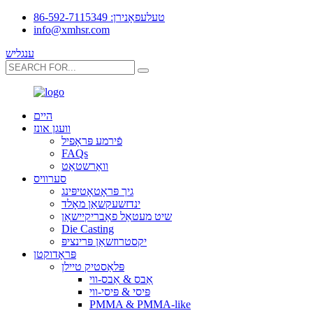
טעלעפאָנירן: 86-592-7115349
info@xmhsr.com
ענגליש
היים
וועגן אונז
פֿירמע פּראָפיל
FAQs
וואַרשטאַט
סערוויס
גיך פּראָטאָטיפּינג
ינדזשעקשאַן מאָלד
שיט מעטאַל פאַבריקיישאַן
Die Casting
יקסטרוזשאַן פּרינציפּ
פּראָדוקטן
פּלאַסטיק טיילן
אַבס & אַבס-ווי
פּיסי & פּיסי-ווי
PMMA & PMMA-like