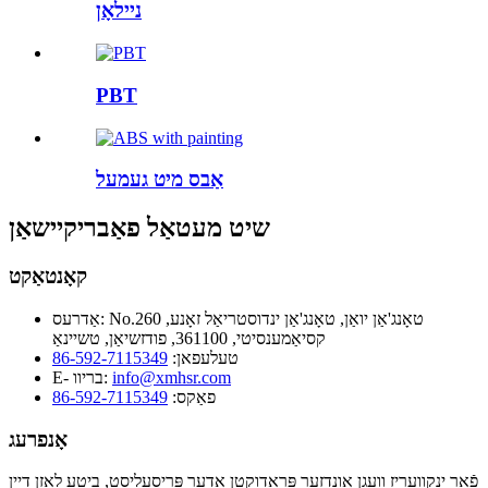
ניילאָן
PBT
אַבס מיט געמעל
שיט מעטאַל פאַבריקיישאַן
קאָנטאַקט
No.260 טאָנג'אַן יואַן, טאָנג'אַן ינדוסטריאַל זאָנע,
אַדרעס:
קסיאַמענסיטי, 361100, פודזשיאַן, טשיינאַ
טעלעפאן:
86-592-7115349
info@xmhsr.com
E- בריוו:
פאַקס:
86-592-7115349
אָנפרעג
פֿאַר ינקוועריז וועגן אונדזער פּראָדוקטן אָדער פּריסעליסט, ביטע לאָזן דיין