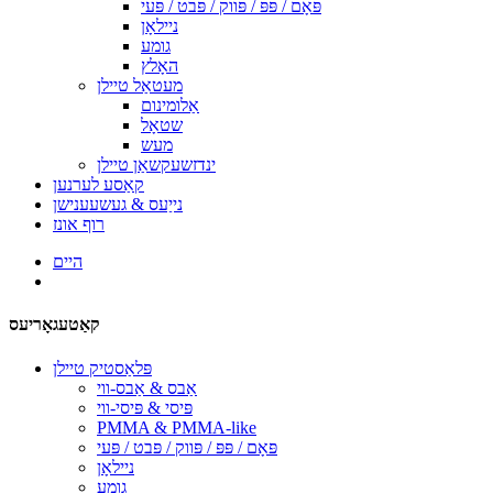
פּאָם / פּפּ / פּווק / פּבט / פּעי
ניילאָן
גומע
האָלץ
מעטאַל טיילן
אַלומינום
שטאָל
מעש
ינדזשעקשאַן טיילן
קאַסע לערנען
נייַעס & געשעענישן
רוף אונז
היים
קאַטעגאָריעס
פּלאַסטיק טיילן
אַבס & אַבס-ווי
פּיסי & פּיסי-ווי
PMMA & PMMA-like
פּאָם / פּפּ / פּווק / פּבט / פּעי
ניילאָן
גומע