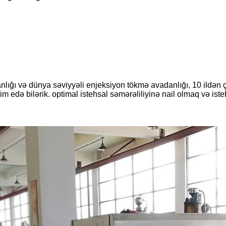
ğı və dünya səviyyəli enjeksiyon tökmə avadanlığı, 10 ildən çox 
m edə bilərik. optimal istehsal səmərəliliyinə nail olmaq və istehs