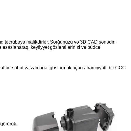
rtıq təcrübəyə malikdirlər. Sorğunuzu və 3D CAD sənədini
ə əsaslanaraq, keyfiyyət gözləntilərinizi və büdcə
real bir sübut və zəmanət göstərmək üçün əhəmiyyətli bir COC
 görürük.