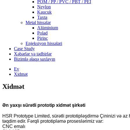
POM / PP / PVC / PBT / PEI
Neylon
Kauçuk
Taxta
Metal hissələr
Alüminium
Polad
Pirinç
Enjeksiyon hissələri
Case Study
Xəbərlər və tədbirlər
Bizimlə əlaqə saxlayın
Ev
Xidmət
Xidmət
Ən yaxşı sürətli prototip xidmət şirkəti
HSR Prototype Limited, sürətli prototipləşdirmə Çininizi və az
təqdim edir. Fərqli prototipləmə proseslərimiz var:
CNC emalı