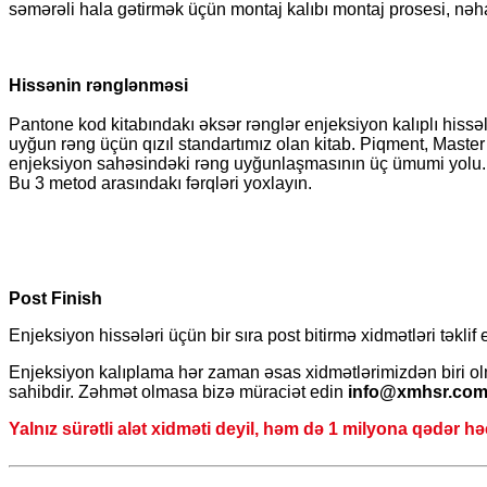
səmərəli hala gətirmək üçün montaj kalıbı montaj prosesi, nəh
Hissənin rənglənməsi
Pantone kod kitabındakı əksər rənglər enjeksiyon kalıplı hiss
uyğun rəng üçün qızıl standartımız olan kitab. Piqment, Master
enjeksiyon sahəsindəki rəng uyğunlaşmasının üç ümumi yolu.
Bu 3 metod arasındakı fərqləri yoxlayın.
Post Finish
Enjeksiyon hissələri üçün bir sıra post bitirmə xidmətləri təkl
Enjeksiyon kalıplama hər zaman əsas xidmətlərimizdən biri olmu
sahibdir. Zəhmət olmasa bizə müraciət edin
info@xmhsr.co
Yalnız sürətli alət xidməti deyil, həm də 1 milyona qədər həc