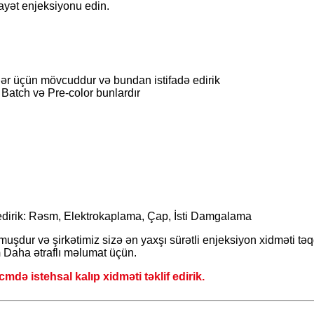
ayət enjeksiyonu edin.
ələr üçün mövcuddur və bundan istifadə edirik
 Batch və Pre-color bunlardır
if edirik: Rəsm, Elektrokaplama, Çap, İsti Damgalama
şdur və şirkətimiz sizə ən yaxşı sürətli enjeksiyon xidməti təq
m
Daha ətraflı məlumat üçün.
mdə istehsal kalıp xidməti təklif edirik.