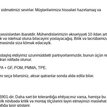
 xidmətimizi sevirlər. Müştərilərimizə hissələri hazırlamaq və
əssislərdən ibarətdir. Mühəndislərimizin əksəriyyəti 10 ildən a
k və istehsal oluna biləcəyini yoxlayacağıq. Bilik və təcrübəmiz
ilməsində sizə kömək edəcəyik.
kdaşlıq etdiyimiz uzunmüddətli partnyorlarımızdır, bunun üçün 
ran istifadə olunur.
A, PA + GF, POM, PMMA, TPE.
 seçə bilərsiniz, əksər qatranlar sonda əldə edilə bilər.
901-dir. Daha sərt bir tolerantlığa ehtiyacınız varsa, həmişə bu
lk növbədə kritik və montaj ölçülərini təyin etməyinizi məsləhət
ığa təsir göstərir.