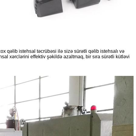
qəlib istehsal təcrübəsi ilə sizə sürətli qəlib istehsalı və
al xərclərini effektiv şəkildə azaltmaq, bir sıra sürətli kütləvi