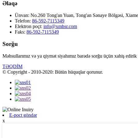
Əlaqə
Ünvan:
No.260 Tong'an Yuan, Tong'an Sənaye Bölgəsi, Xiamen
Telefon:
86-592-7115349
Elektron poçt:
info@xmhsr.com
Faks:
86-592-7115349
Sorğu
Məhsullarımız və ya qiymət siyahımız barədə sorğu üçün xahiş edirik 
TƏQDİM
© Copyright - 2010-2020: Bütün hüquqlar qorunur.
E-poçt göndər
x