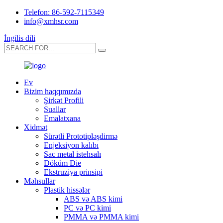
Telefon: 86-592-7115349
info@xmhsr.com
İngilis dili
Ev
Bizim haqqımızda
Şirkət Profili
Suallar
Emalatxana
Xidmət
Sürətli Prototipləşdirmə
Enjeksiyon kalıbı
Sac metal istehsalı
Döküm Die
Ekstruziya prinsipi
Məhsullar
Plastik hissələr
ABS və ABS kimi
PC və PC kimi
PMMA və PMMA kimi