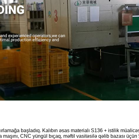
azırlamağa başladıq. Kalıbın əsas materialı S136 + istilik müalicəs
maşını, CNC yüngül bıçaq, məftil vasitəsilə qəlib bazası üçün 50C