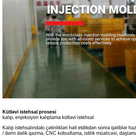
Kütləvi istehsal prosesi
kalıp, enjeksiyon kalıplama kütləvi istehsal
Kalıp istehsalındakı çətinlikləri həll etdikdən sonra qəliblər h
/ dərin dəlik qazma, CNC kobudlama, istilik müalicəsi, daşlama 