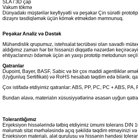
SLA / 3D çap
Vakum tökmə
Dünyadakı müştərilər keyfiyyətli və peşəkar Çin sürətli prototip
dizaynı təsdiqləmək üçün kömək etməkdən məmnunuq.
Peşəkar Analiz və Dəstək
Mühəndislik qrupumuz, istehsalat təcrübəsi olan savadlı mütəx
aldığımız zaman hər bir hissənizi diqqətlə nəzərdən keçirəcəyi
ehtiyaclarınızı ödəmək üçün ən yaxşı prototip metodunun seç
Qatranlar
Dupoint, Bayer, BASF, Sabic və bir çox maddi agentliklər əmə
(Uyğunluq Sertifikatı) və RoHS hesabatı təqdim edə bilərik. qat
Çox istifadə etdiyimiz qatranlar: ABS, PP, PC, PC + ABS, P
Bundan əlavə, materialın xüsusiyyətlərinə əsasən uyğun qatranı
Tolerantlığımız
Enjeksiyon hissələrində tətbiq etdiyimiz ümumi tolerans DIN 16
məlumatı sitat mərhələsində açıq şəkildə təqdim etməyinizi və i
Enjeksiyon materialı, alət quruluşu və hissənin həndəsi tolerantl