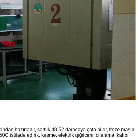
indən hazırlanır, sərtlik 48-52 dərəcəyə çata bilər, freze maşını
 istifadə edirik. kəsmə, elektrik qığılcımı, cilalama, kalıbı