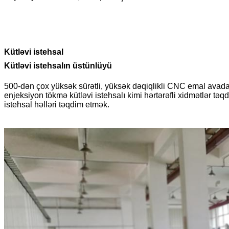
Kütləvi istehsal
Kütləvi istehsalın üstünlüyü
500-dən çox yüksək sürətli, yüksək dəqiqlikli CNC emal avadanlı
enjeksiyon tökmə kütləvi istehsalı kimi hərtərəfli xidmətlər təqdi
istehsal həlləri təqdim etmək.