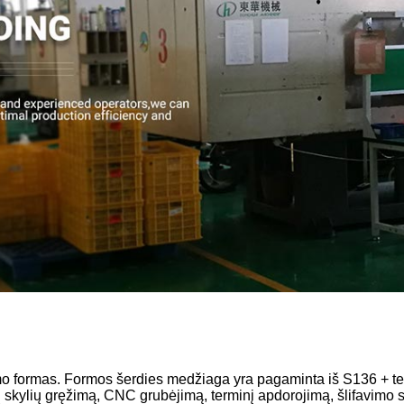
formas. Formos šerdies medžiaga yra pagaminta iš S136 + termi
skylių gręžimą, CNC grubėjimą, terminį apdorojimą, šlifavimo sta