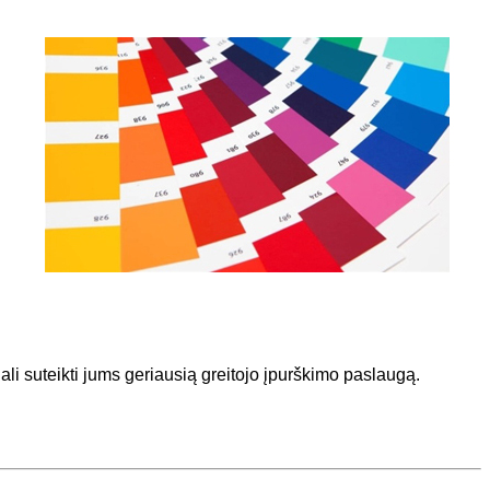
li suteikti jums geriausią greitojo įpurškimo paslaugą.