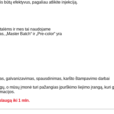
būtų efektyvus, pagaliau atlikite injekciją.
talėms ir mes tai naudojame
, „Master Batch“ ir „Pre-color“ yra
mas, galvanizavimas, spausdinimas, karšto štampavimo darbai
ų, o mūsų įmonė turi pažangias įpurškimo liejimo įrangą, kuri ga
macijos.
laugą iki 1 mln.