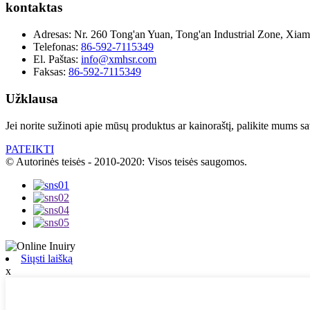
kontaktas
Adresas:
Nr. 260 Tong'an Yuan, Tong'an Industrial Zone, Xiame
Telefonas:
86-592-7115349
El. Paštas:
info@xmhsr.com
Faksas:
86-592-7115349
Užklausa
Jei norite sužinoti apie mūsų produktus ar kainoraštį, palikite mums s
PATEIKTI
© Autorinės teisės - 2010-2020: Visos teisės saugomos.
Siųsti laišką
x