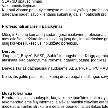
SLA / 3D spausdinimas
Vakuuminis liejimas
Klientai visame pasaulyje mėgsta mūsų kokybišką ir profesiona
galėdami padėti savo klientams sukurti jų dalis ir patikrinti proj
Profesionali analizė ir palaikymas
Mūsų inžinierių komandą sudaro gerai išsilavinę profesionalai,
mes atidžiai peržiūrėsime kiekvieną jūsų dalį ir patikrinsime 
jūsų kokybės lūkesčius ir biudžeto poreikius.
Dervos
„Dupoint“, „Bayer“, BASF, „Sabic“ ir daugybė medžiagų agentų y
ataskaitą, kad parodytume įrodymą ir garantuotume, jog tikra
Dervos, kurias dažniausiai naudojame: ABS, PP, PC, PC + 
Be to, jūs galite pasirinkti tinkamą dervą pagal medžiagos s
Mūsų tolerancija
Bendras leistinas nuokrypis, kurį taikome įpurškimo dalims, yr
rekomenduojame šią informaciją aiškiai pateikti citavimo etape 
medžiaga, įrankių struktūra ir detalės geometrija turi įtakos tole