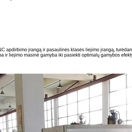
C apdirbimo įrangą ir pasaulinės klasės liejimo įrangą, turėdam
ba ir liejimo masinė gamyba iki pasiekti optimalų gamybos efek