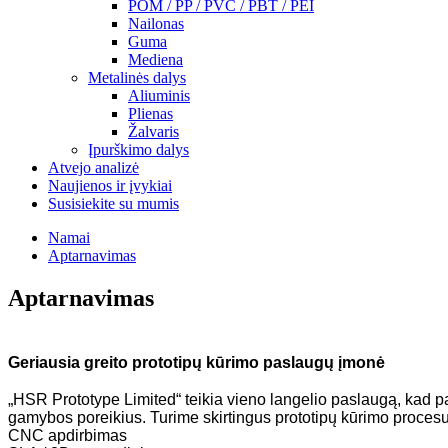
POM / PP / PVC / PBT / PEI
Nailonas
Guma
Mediena
Metalinės dalys
Aliuminis
Plienas
Žalvaris
Įpurškimo dalys
Atvejo analizė
Naujienos ir įvykiai
Susisiekite su mumis
Namai
Aptarnavimas
Aptarnavimas
Geriausia greito prototipų kūrimo paslaugų įmonė
„HSR Prototype Limited“ teikia vieno langelio paslaugą, kad pat
gamybos poreikius. Turime skirtingus prototipų kūrimo procesu
CNC apdirbimas