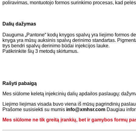
poliravimas, montuotojo formos surinkimo procesas, kad pelėsis 
Dalių dažymas
Dauguma „Pantone“ kodų knygos spalvų yra liejimo formos de
knyga yra mūsų auksinis spalvų derinimo standartas. Pigmentas
trys bendri spalvų derinimo būdai injekcijos lauke.
Patikrinkite šių 3 metodų skirtumus.
Rašyti pabaigą
Mes siūlome keletą injekcinių dalių apdailos paslaugų: dažy
Liejimo liejimas visada buvo viena iš mūsų pagrindinių paslaug
Prašome susisiekti su mumis
info@xmhsr.com
Daugiau infor
Mes siūlome ne tik greitą įrankių, bet ir gamybos formų pas