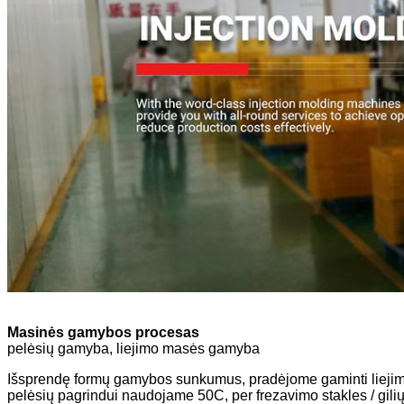
Masinės gamybos procesas
pelėsių gamyba, liejimo masės gamyba
Išsprendę formų gamybos sunkumus, pradėjome gaminti liejimo 
pelėsių pagrindui naudojame 50C, per frezavimo stakles / gilių 