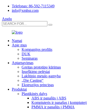
Telefonas: 86-592-7115349
info@xmhsr.com
Anglų
Namai
Apie mus
Kompanijos profilis
DUK
Seminaras
Aptarnavimas
Greitas prototipų kūrimas
Įpurškimo pelėsiai
Lakštinio metalo gamyba
„Die Casting“
Ekstruzijos principas
Produktai
Plastikinės dalys
ABS ir panašūs į ABS
Kompiuteris ir panašus į kompiuterį
PMMA ir panašūs į PMMA