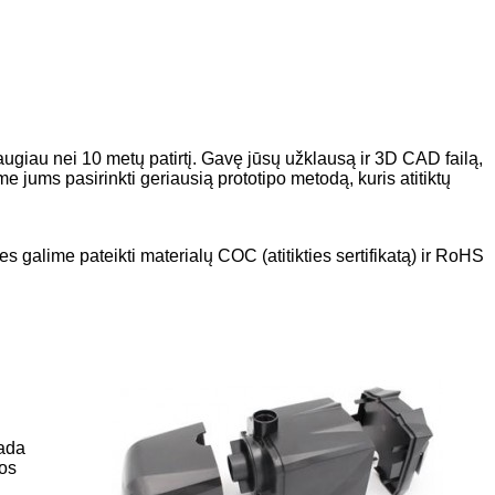
augiau nei 10 metų patirtį. Gavę jūsų užklausą ir 3D CAD failą,
jums pasirinkti geriausią prototipo metodą, kuris atitiktų
 galime pateikti materialų COC (atitikties sertifikatą) ir RoHS
sada
jos