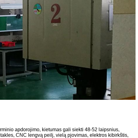
nio apdorojimo, kietumas gali siekti 48-52 laipsnius,
kles, CNC lengvą peilį, vielą pjovimas, elektros kibirkštis,