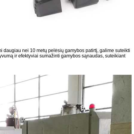
i daugiau nei 10 metų pelėsių gamybos patirtį, galime suteikti
tyvumą ir efektyviai sumažinti gamybos sąnaudas, suteikiant