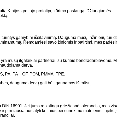
lią Kinijos greitojo prototipų kūrimo paslaugą. Džiaugiamės
ektą.
 turintys gamybinį išsilavinimą. Dauguma mūsų inžinierių turi d
gaminamumą. Remdamiesi savo žiniomis ir patirtimi, mes padėsime 
ra mūsų ilgalaikiai partneriai, su kuriais bendradarbiavome. Mes
s naudojama derva.
ABS, PA, PA + GF, POM, PMMA, TPE.
avybes, dauguma dervų gali būti gaunamos iš mūsų.
a DIN 16901. Jei jums reikalinga griežtesnė tolerancija, mes vi
ir pirmiausia nustatyti kritinius bei surinkimo matmenis. Injekci
rancijai.