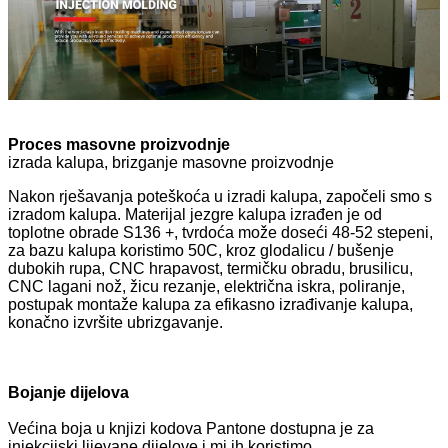
Proces masovne proizvodnje
izrada kalupa, brizganje masovne proizvodnje
Nakon rješavanja poteškoća u izradi kalupa, započeli smo s
izradom kalupa. Materijal jezgre kalupa izrađen je od
toplotne obrade S136 +, tvrdoća može doseći 48-52 stepeni,
za bazu kalupa koristimo 50C, kroz glodalicu / bušenje
dubokih rupa, CNC hrapavost, termičku obradu, brusilicu,
CNC lagani nož, žicu rezanje, električna iskra, poliranje,
postupak montaže kalupa za efikasno izrađivanje kalupa,
konačno izvršite ubrizgavanje.
Bojanje dijelova
Većina boja u knjizi kodova Pantone dostupna je za
injekcijski lijevane dijelove i mi ih koristimo