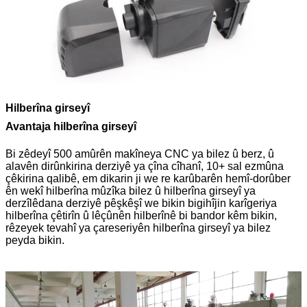
Hilberîna girseyî
Avantaja hilberîna girseyî
Bi zêdeyî 500 amûrên makîneya CNC ya bilez û berz, û
alavên dirûnkirina derziyê ya çîna cîhanî, 10+ sal ezmûna
çêkirina qalibê, em dikarin ji we re karûbarên hemî-dorûber
ên wekî hilberîna mûzîka bilez û hilberîna girseyî ya
derzîlêdana derziyê pêşkêşî we bikin bigihîjin karîgeriya
hilberîna çêtirîn û lêçûnên hilberînê bi bandor kêm bikin,
rêzeyek tevahî ya çareseriyên hilberîna girseyî ya bilez
peyda bikin.