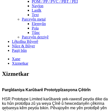
POM / PP / PVC / PBT / PEI
Naylon
Lastîk
Text
Parçeyên metal
Elemyûn
Pola
Tûnc
Parçeyên derziyê
Lêkolîna Bûyerê
Nûçe & Bûyer
Paqij bûn
Xane
Xizmetkar
Xizmetkar
Pargîdaniya Karûbarê Prototypîzasyona Çêtirîn
HSR Prototype Limited karûbarek yek-rawestî peyda dike da
ku hûn prototîpa zû ya weya Çînê û hewcedariyên çêkirina
qebareya kêm peyda bikin. Pêvajoyên me yên prototîpê yên