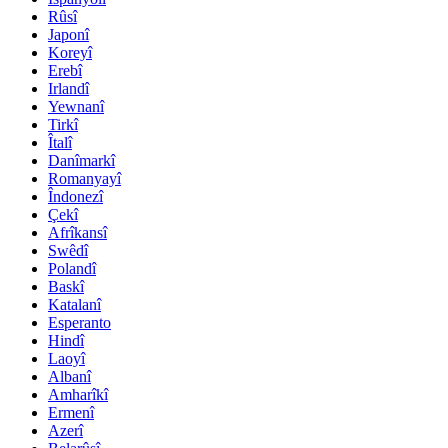
Rûsî
Japonî
Koreyî
Erebî
Irlandî
Yewnanî
Tirkî
Îtalî
Danîmarkî
Romanyayî
Îndonezî
Çekî
Afrîkansî
Swêdî
Polandî
Baskî
Katalanî
Esperanto
Hindî
Laoyî
Albanî
Amharîkî
Ermenî
Azerî