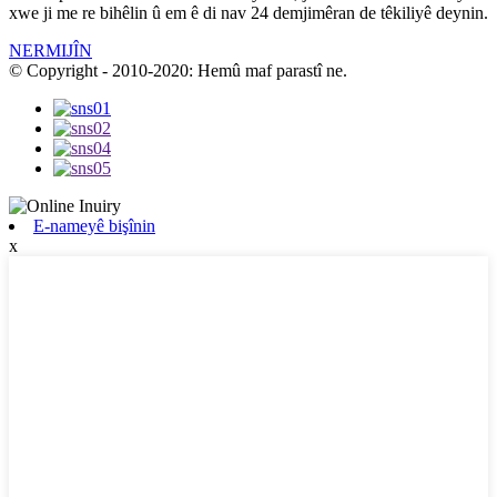
xwe ji me re bihêlin û em ê di nav 24 demjimêran de têkiliyê deynin.
NERMIJÎN
© Copyright - 2010-2020: Hemû maf parastî ne.
E-nameyê bişînin
x