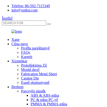
Telefon: 86-592-7115349
info@xmhsr.com
Îngilîzî
Xane
Çûna nava
Profîla pargîdaniyê
FAQs
Kargeh
Xizmetkar
Prototîpkirina Zû
Mould derzî
Fabrication Metal Sheet
Casting Die
Esasê ekstrusiyonê
Berhem
Parçeyên plastîk
ABS & ABS-mîna
PC & mîna PC-yê
PMMA & PMMA-mîna