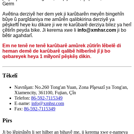
Germ
Avêtina derziyê her dem yek ji karûbarên meyên bingehîn
bûye û pargîdaniya me amûrên qalibkirina derziyê ya
pêşkeftî heye ku dikare ji we re karûbarê derziya bilez ya herî
çêtirîn peyda bike. Ji kerema xwe li
info@xmhsr.com
ji bo
bêtir agahdarî.
Em ne tenê ne tenê karûbarê amûrek zûtirîn lêbelê di
heman demê de karûbarê qalibê hilberînê jî ji bo
qebareyek heya 1 mîlyonî pêşkêş dikin.
Têkelî
Navnîşan:
No.260 Tong'an Yuan, Zona Pîşesazî ya Tong'an,
Xiamencity, 361100, Fujian, Çîn
Telefon:
86-592-7115349
E-name:
info@xmhsr.com
Fax:
86-592-7115349
Pirs
Ji bo lêpirsînên li ser hilber an bihayê me, ji kerema xwe e-nameya