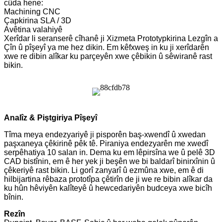
cûda hene:
Machining CNC
Çapkirina SLA / 3D
Avêtina valahiyê
Xerîdar li seranserê cîhanê ji Xizmeta Prototypkirina Lezgîn a
Çîn û pîşeyî ya me hez dikin. Em kêfxweş in ku ji xerîdarên
xwe re dibin alîkar ku parçeyên xwe çêbikin û sêwiranê rast
bikin.
Analîz & Piştgiriya Pîşeyî
Tîma meya endezyariyê ji pisporên baş-xwendî û xwedan
paşxaneya çêkirinê pêk tê. Piraniya endezyarên me xwedî
serpêhatiya 10 salan in. Dema ku em lêpirsîna we û pelê 3D
CAD bistînin, em ê her yek ji beşên we bi baldarî binirxînin û
çêkeriyê rast bikin. Li gorî zanyarî û ezmûna xwe, em ê di
hilbijartina rêbaza prototîpa çêtirîn de ji we re bibin alîkar da
ku hûn hêviyên kalîteyê û hewcedariyên budceya xwe bicîh
bînin.
Rezîn