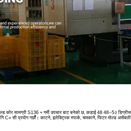
्ड कोर सामग्री S136 + गर्मी उपचार बाट बनेको छ, कडाई 48 48--5२ डिग्रीसम्म 
ागि C० सी प्रयोग गर्छौं। काटने, इलेक्ट्रिक स्पार्क, चमकाने, फिटर मोल्ड असेंबल