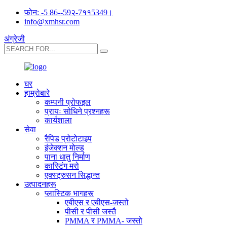
फोन: -5 86--59२-7११5349।
info@xmhsr.com
अंग्रेजी
घर
हाम्रोबारे
कम्पनी प्रोफइल
प्रायः सोधिने प्रश्नहरू
कार्यशाला
सेवा
रैपिड प्रोटोटाइप
इंजेक्शन मोल्ड
पाना धातु निर्माण
कास्टिंग मरो
एक्स्ट्रुसन सिद्धान्त
उत्पादनहरू
प्लास्टिक भागहरू
एबीएस र एबीएस-जस्तो
पीसी र पीसी जस्तै
PMMA र PMMA- जस्तो