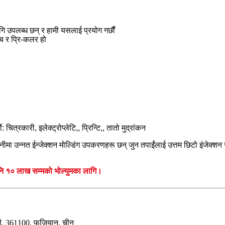
 उपलब्ध छन् र हामी यसलाई प्रयोग गर्छौं
ाच र प्रि-कलर हो
ित्रकारी, इलेक्ट्रोप्लेटि,, प्रिन्टि,, तातो मुद्रांकन
म्पनीमा उन्नत ईन्जेक्शन मोल्डिंग उपकरणहरू छन् जुन तपाईंलाई उत्तम छिटो इंजेक्शन
ा पनि १० लाख सम्मको भोल्युमका लागि।
टी, 361100, फुजियान, चीन