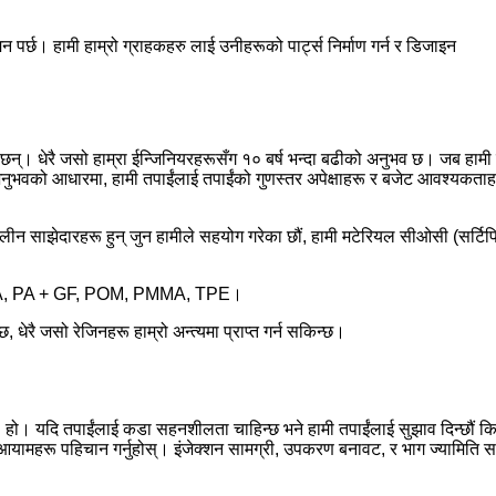
मन पर्छ। हामी हाम्रो ग्राहकहरु लाई उनीहरूको पार्ट्स निर्माण गर्न र डिजाइन
हरू छन्। धेरै जसो हाम्रा ईन्जिनियरहरूसँग १० बर्ष भन्दा बढीको अनुभव छ। जब हामी
 र अनुभवको आधारमा, हामी तपाईंलाई तपाईंको गुणस्तर अपेक्षाहरू र बजेट आवश्यकताहरू 
कालीन साझेदारहरू हुन् जुन हामीले सहयोग गरेका छौं, हामी मटेरियल सीओसी (सर्टिफिक
BS, PA, PA + GF, POM, PMMA, TPE।
धेरै जसो रेजिनहरू हाम्रो अन्त्यमा प्राप्त गर्न सकिन्छ।
हो। यदि तपाईंलाई कडा सहनशीलता चाहिन्छ भने हामी तपाईंलाई सुझाव दिन्छौं कि
ंब्ली आयामहरू पहिचान गर्नुहोस्। इंजेक्शन सामग्री, उपकरण बनावट, र भाग ज्यामिति सह