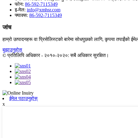
फोन:
86-592-7115349
इ-मेल:
info@xmhsr.com
फ्याक्स:
86-592-7115349
जांच
हाम्रो उत्पादनहरू वा प्रिसेलिस्टको बारेमा सोधपुछको लागि, कृपया तपाईंको ईमेल
बुझाउनुहोस्
© प्रतिलिपि अधिकार - २०१०-२०२०: सबै अधिकार सुरक्षित।
ईमेल पठाउनुहोस्
x