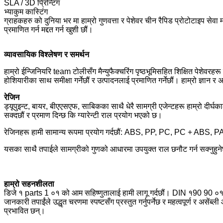
SLA / 3D प्रिन्टिंग
भ्याकुम कास्टिंग
ग्राहकहरु को दुनिया भर मा हाम्रो गुणवत्ता र पेशेवर चीन रैपिड प्रोटोटाइप सेवा 
प्रमाणित गर्न मद्दत गर्न खुशी छौं।
व्यावसायिक विश्लेषण र समर्थन
हाम्रो ईन्जिनियरि team टोलीसँग मैन्युफैक्चरिंग पृष्ठभूमिसहित शिक्षित पेशेवर
होशियारीका साथ समीक्षा गर्नेछौं र उत्पादनलाई प्रमाणित गर्नेछौं। हाम्रो ज्ञान
रेजिन
ड्यूपुइन्ट, बायर, बीएएसएफ, साबिकका साथै धेरै सामग्री एजेन्टहरू हाम्रो दीर्घ
सक्दछौं र प्रमाण दिन्छ कि ग्यारेन्टी राल प्रयोग भएको छ।
रेजिनहरू हामी सामान्य रूपमा प्रयोग गर्दछौं: ABS, PP, PC, PC + A
यसका साथै तपाईले सामग्रीको गुणको आधारमा उपयुक्त राल छनौट गर्न सक्नुहुनेछ, 
हाम्रो सहनशीलता
डिजे १ parts 1 ०१ को आम सहिष्णुतालाई हामी लागू गर्दछौं। DIN १90 90 ०१ 
जानकारी तपाईंले उद्धृत चरणमा स्पष्टसँग प्रस्तुत गर्नुपर्नेछ र महत्वपूर्ण र असे
प्रभावित छन्।