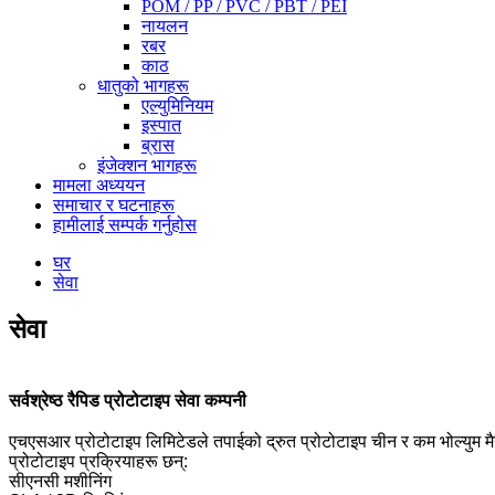
POM / PP / PVC / PBT / PEI
नायलन
रबर
काठ
धातुको भागहरू
एल्युमिनियम
इस्पात
ब्रास
इंजेक्शन भागहरू
मामला अध्ययन
समाचार र घटनाहरू
हामीलाई सम्पर्क गर्नुहोस
घर
सेवा
सेवा
सर्वश्रेष्ठ रैपिड प्रोटोटाइप सेवा कम्पनी
एचएसआर प्रोटोटाइप लिमिटेडले तपाईको द्रुत प्रोटोटाइप चीन र कम भोल्युम मैन्य
प्रोटोटाइप प्रक्रियाहरू छन्:
सीएनसी मशीनिंग