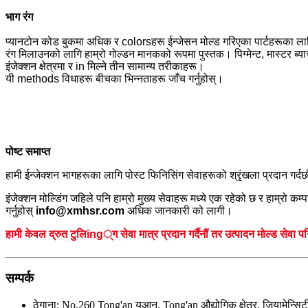
भाग रंग
प्यानटोन कोड बुकमा अधिक र colorsहरू ईन्जेसन मोल्ड गरिएका पार्टहरूका लागि
रंग मिलाउनको लागि हाम्रो गोल्डन मानकको रूपमा पुस्तक। पिग्मेन्ट, मास्टर ब्य
इंजेक्शन क्षेत्रमा र in मिल्ने तीन सामान्य तरीकाहरू।
यी methods विधाहरू बीचका भिन्नताहरू जाँच गर्नुहोस्।
पोष्ट समाप्त
हामी ईन्जेक्शन भागहरूका लागि पोस्ट फिनिसिंग सेवाहरूको श्रृंखला प्रदान गर्दछौं: च
इंजेक्शन मोल्डिंग जहिले पनि हाम्रो मुख्य सेवाहरू मध्ये एक रहेको छ र हाम्रो क
गर्नुहोस्
info@xmhsr.com
अधिक जानकारी को लागी।
हामी केवल द्रुत टुलिing्ग सेवा मात्र प्रदान गर्दैनौं तर उत्पादन मोल्ड सेव
सम्पर्क
ठेगाना:
No.260 Tong'an युआन, Tong'an औद्योगिक क्षेत्र, ज़ियामेन्सि