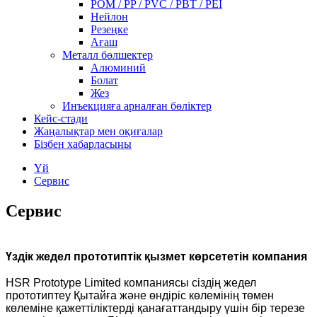
POM / PP / PVC / PBT / PEI
Нейлон
Резеңке
Ағаш
Металл бөлшектер
Алюминий
Болат
Жез
Инъекцияға арналған бөліктер
Кейс-стади
Жаңалықтар мен оқиғалар
Бізбен хабарласыңы
Үй
Сервис
Сервис
Үздік жедел прототиптік қызмет көрсететін компания
HSR Prototype Limited компаниясы сіздің жедел
прототиптеу Қытайға және өндіріс көлемінің төмен
көлеміне қажеттіліктерді қанағаттандыру үшін бір терезе