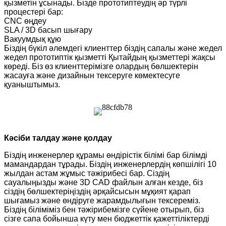
қызметін ұсынады. Бізде прототиптеудің әр түрлі
процестері бар:
CNC өңдеу
SLA / 3D басып шығару
Вакуумдық құю
Біздің бүкіл әлемдегі клиенттер біздің сапалы және жедел
жедел прототиптік қызметті Қытайдың қызметтері жақсы
көреді. Біз өз клиенттерімізге олардың бөлшектерін
жасауға және дизайнын тексеруге көмектесуге
қуаныштымыз.
Кәсіби талдау және қолдау
Біздің инженерлер құрамы өндірістік білімі бар білімді
мамандардан тұрады. Біздің инженерлердің көпшілігі 10
жылдан астам жұмыс тәжірибесі бар. Сіздің
сауалыңызды және 3D CAD файлын алған кезде, біз
сіздің бөлшектеріңіздің әрқайсысын мұқият қарап
шығамыз және өндіруге жарамдылығын тексереміз.
Біздің біліміміз бен тәжірибемізге сүйене отырып, біз
сізге сапа бойынша күту мен бюджеттік қажеттіліктерді