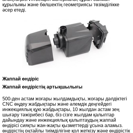
құрылымы және бөлшектің геометриясы төзімділікке
әсер етеді.
Жаппай өндіріс
Жаппай өндірістің артықшылығы
500-ден астам жоғары жылдамдықты, жоғары дәлдіктегі
CNC өңдеу жабдықтары және әлемдік деңгейдегі
инжекциялық құю жабдықтары, 10 жылдан астам зең
шығару тәжірибесі бар, біз сізге жылдам қалыптар
дайындау және инжекциялық қалыптаудың жаппай
өндірісі сияқты жан-жақты қызметтерді ұсына аламыз.
өндірістің оңтайлы тиімділігіне қол жеткізу және өндірістік