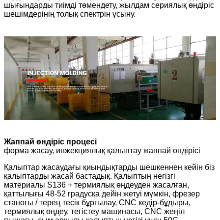
шығындарды тиімді төмендету, жылдам сериялық өндіріс
шешімдерінің толық спектрін ұсыну.
Жаппай өндіріс процесі
форма жасау, инжекциялық қалыптау жаппай өндірісі
Қалыптар жасаудағы қиындықтарды шешкеннен кейін біз
қалыптарды жасай бастадық. Қалыптың негізгі
материалы S136 + термиялық өңдеуден жасалған,
қаттылығы 48-52 градусқа дейін жетуі мүмкін, фрезер
станогы / терең тесік бұрғылау, CNC кедір-бұдыры,
термиялық өңдеу, тегістеу машинасы, CNC жеңіл