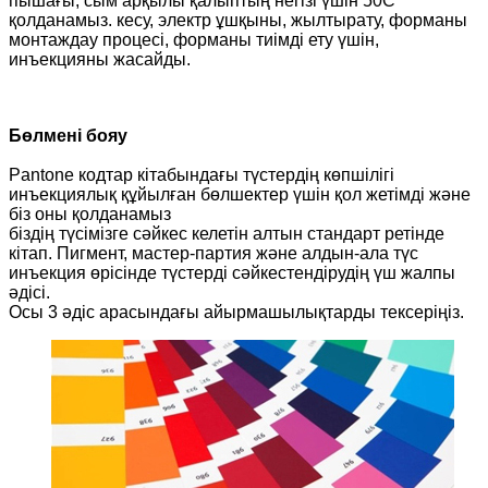
пышағы, сым арқылы қалыптың негізі үшін 50С
қолданамыз. кесу, электр ұшқыны, жылтырату, форманы
монтаждау процесі, форманы тиімді ету үшін,
инъекцияны жасайды.
Бөлмені бояу
Pantone кодтар кітабындағы түстердің көпшілігі
инъекциялық құйылған бөлшектер үшін қол жетімді және
біз оны қолданамыз
біздің түсімізге сәйкес келетін алтын стандарт ретінде
кітап. Пигмент, мастер-партия және алдын-ала түс
инъекция өрісінде түстерді сәйкестендірудің үш жалпы
әдісі.
Осы 3 әдіс арасындағы айырмашылықтарды тексеріңіз.