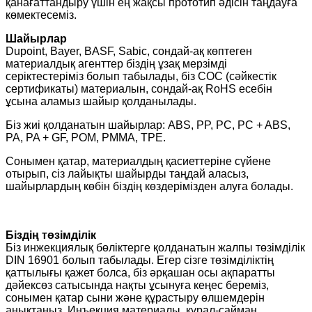
қанағаттандыру үшін ең жақсы прототип әдісін таңдауға
көмектесеміз.
Шайырлар
Dupoint, Bayer, BASF, Sabic, сондай-ақ көптеген
материалдық агенттер біздің ұзақ мерзімді
серіктестеріміз болып табылады, біз COC (сәйкестік
сертификаты) материалын, сондай-ақ RoHS есебін
ұсына аламыз шайыр қолданылады.
Біз жиі қолданатын шайырлар: ABS, PP, PC, PC + ABS,
PA, PA + GF, POM, PMMA, TPE.
Сонымен қатар, материалдың қасиеттеріне сүйене
отырып, сіз лайықты шайырды таңдай аласыз,
шайырлардың көбін біздің көздерімізден алуға болады.
Біздің төзімділік
Біз инжекциялық бөліктерге қолданатын жалпы төзімділік
DIN 16901 болып табылады. Егер сізге төзімділіктің
қаттылығы қажет болса, біз әрқашан осы ақпаратты
дәйексөз сатысында нақты ұсынуға кеңес береміз,
сонымен қатар сыни және құрастыру өлшемдерін
анықтаңыз. Инъекция материалы, құрал-сайман