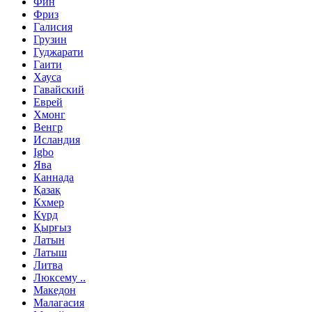
Фин
Фриз
Галисия
Грузин
Гуджарати
Гаити
Хауса
Гавайский
Еврей
Хмонг
Венгр
Исландия
Igbo
Ява
Каннада
Қазақ
Кхмер
Күрд
Қырғыз
Латын
Латыш
Литва
Люксему ..
Македон
Малагасия