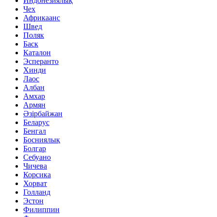
Индонезиялық
Чех
Африкаанс
Швед
Поляк
Баск
Каталон
Эсперанто
Хинди
Лаос
Албан
Амхар
Армян
Әзірбайжан
Беларус
Бенгал
Босниялық
Болгар
Себуано
Чичева
Корсика
Хорват
Голланд
Эстон
Филиппин