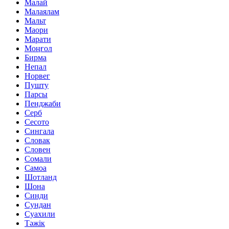
Малай
Малаялам
Мальт
Маори
Марати
Моңғол
Бирма
Непал
Норвег
Пушту
Парсы
Пенджаби
Серб
Сесото
Сингала
Словак
Словен
Сомали
Самоа
Шотланд
Шона
Синди
Сундан
Суахили
Тәжік