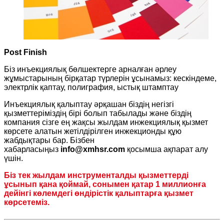
Post Finish
Біз инъекциялық бөлшектерге арналған әрлеу
жұмыстарының бірқатар түрлерін ұсынамыз: кескіндеме,
электрлік қаптау, полиграфия, ыстық штамптау
Инъекциялық қалыптау әрқашан біздің негізгі
қызметтеріміздің бірі болып табылады және біздің
компания сізге ең жақсы жылдам инжекциялық қызмет
көрсете алатын жетілдірілген инжекционды құю
жабдықтары бар. Бізбен
хабарласыңыз
info@xmhsr.com
қосымша ақпарат алу
үшін.
Біз тек жылдам инструменталды қызметтерді
ұсынып қана қоймай, сонымен қатар 1 миллионға
дейінгі көлемдегі өндірістік қалыптарға қызмет
көрсетеміз.