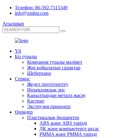
Телефон: 86-592-7115349
info@xmhsr.com
Ағылшын
Үй
Біз туралы
Компания туралы мәлімет
Жиі қойылатын сұрақтар
Шеберхана
Сервис
Жедел прототиптеу
Инъекциялық зең
Қаңылтырдан металл жасау
Кастинг
Экструзия принципі
Өнімдер
Пластикалық бөлшектер
ABS және ABS тәрізді
ДК және компьютерге ұқсас
PMMA және PMMA тәрізді