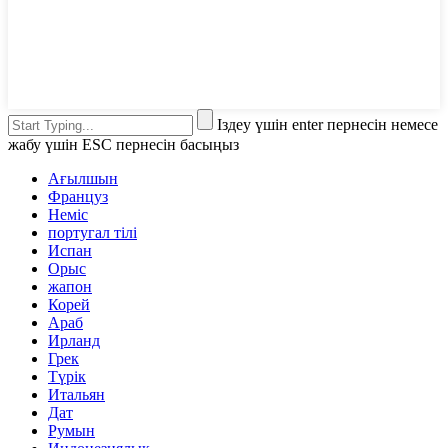
Іздеу үшін enter пернесін немесе
жабу үшін ESC пернесін басыңыз
Ағылшын
Француз
Неміс
португал тілі
Испан
Орыс
жапон
Корей
Араб
Ирланд
Грек
Түрік
Итальян
Дат
Румын