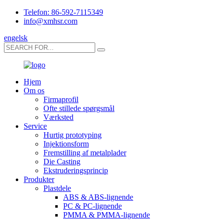
Telefon: 86-592-7115349
info@xmhsr.com
engelsk
Hjem
Om os
Firmaprofil
Ofte stillede spørgsmål
Værksted
Service
Hurtig prototyping
Injektionsform
Fremstilling af metalplader
Die Casting
Ekstruderingsprincip
Produkter
Plastdele
ABS & ABS-lignende
PC & PC-lignende
PMMA & PMMA-lignende