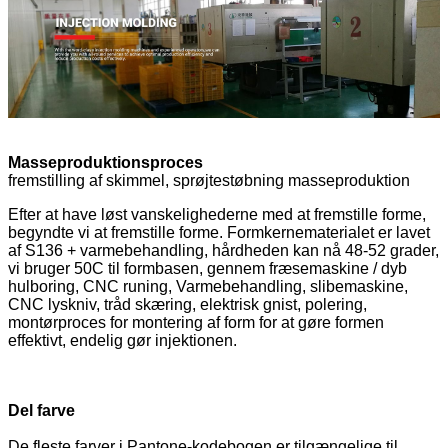
Masseproduktionsproces
fremstilling af skimmel, sprøjtestøbning masseproduktion
Efter at have løst vanskelighederne med at fremstille forme,
begyndte vi at fremstille forme. Formkernematerialet er lavet
af S136 + varmebehandling, hårdheden kan nå 48-52 grader,
vi bruger 50C til formbasen, gennem fræsemaskine / dyb
hulboring, CNC runing, Varmebehandling, slibemaskine,
CNC lyskniv, tråd skæring, elektrisk gnist, polering,
montørproces for montering af form for at gøre formen
effektivt, endelig gør injektionen.
Del farve
De fleste farver i Pantone-kodebogen er tilgængelige til