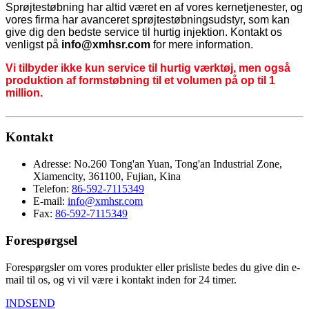
Sprøjtestøbning har altid været en af ​​vores kernetjenester, og
vores firma har avanceret sprøjtestøbningsudstyr, som kan
give dig den bedste service til hurtig injektion. Kontakt os
venligst på
info@xmhsr.com
for mere information.
Vi tilbyder ikke kun service til hurtig værktøj, men også
produktion af formstøbning til et volumen på op til 1
million.
Kontakt
Adresse:
No.260 Tong'an Yuan, Tong'an Industrial Zone,
Xiamencity, 361100, Fujian, Kina
Telefon:
86-592-7115349
E-mail:
info@xmhsr.com
Fax:
86-592-7115349
Forespørgsel
Forespørgsler om vores produkter eller prisliste bedes du give din e-
mail til os, og vi vil være i kontakt inden for 24 timer.
INDSEND