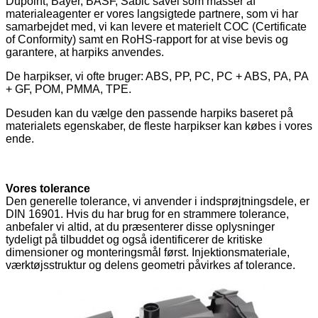
Dupoint, Bayer, BASF, Sabic såvel som masser af
materialeagenter er vores langsigtede partnere, som vi har
samarbejdet med, vi kan levere et materielt COC (Certificate
of Conformity) samt en RoHS-rapport for at vise bevis og
garantere, at harpiks anvendes.
De harpikser, vi ofte bruger: ABS, PP, PC, PC + ABS, PA, PA
+ GF, POM, PMMA, TPE.
Desuden kan du vælge den passende harpiks baseret på
materialets egenskaber, de fleste harpikser kan købes i vores
ende.
Vores tolerance
Den generelle tolerance, vi anvender i indsprøjtningsdele, er
DIN 16901. Hvis du har brug for en strammere tolerance,
anbefaler vi altid, at du præsenterer disse oplysninger
tydeligt på tilbuddet og også identificerer de kritiske
dimensioner og monteringsmål først. Injektionsmateriale,
værktøjsstruktur og delens geometri påvirkes af tolerance.