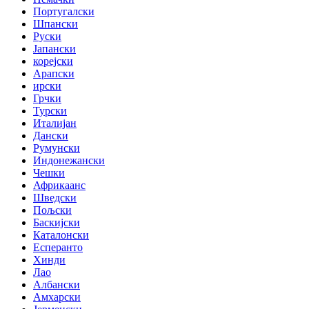
Португалски
Шпански
Руски
Јапански
корејски
Арапски
ирски
Грчки
Турски
Италијан
Дански
Румунски
Индонежански
Чешки
Африкаанс
Шведски
Пољски
Баскијски
Каталонски
Есперанто
Хинди
Лао
Албански
Амхарски