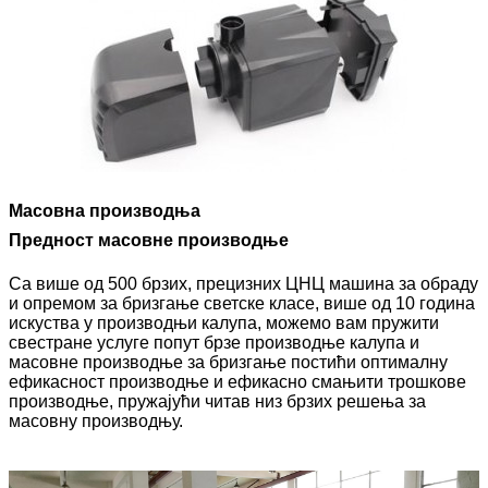
Масовна производња
Предност масовне производње
Са више од 500 брзих, прецизних ЦНЦ машина за обраду
и опремом за бризгање светске класе, више од 10 година
искуства у производњи калупа, можемо вам пружити
свестране услуге попут брзе производње калупа и
масовне производње за бризгање постићи оптималну
ефикасност производње и ефикасно смањити трошкове
производње, пружајући читав низ брзих решења за
масовну производњу.