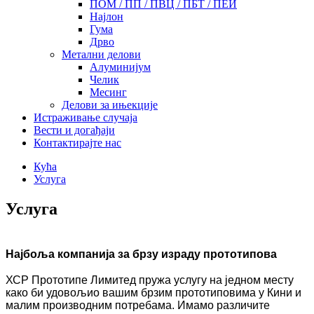
ПОМ / ПП / ПВЦ / ПБТ / ПЕИ
Најлон
Гума
Дрво
Метални делови
Алуминијум
Челик
Месинг
Делови за ињекције
Истраживање случаја
Вести и догађаји
Контактирајте нас
Кућа
Услуга
Услуга
Најбоља компанија за брзу израду прототипова
ХСР Прототипе Лимитед пружа услугу на једном месту
како би удовољио вашим брзим прототиповима у Кини и
малим производним потребама. Имамо различите