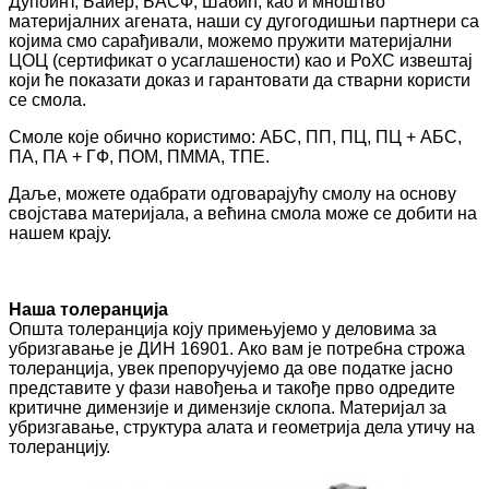
Дупоинт, Баиер, БАСФ, Шабић, као и мноштво
материјалних агената, наши су дугогодишњи партнери са
којима смо сарађивали, можемо пружити материјални
ЦОЦ (сертификат о усаглашености) као и РоХС извештај
који ће показати доказ и гарантовати да стварни користи
се смола.
Смоле које обично користимо: АБС, ПП, ПЦ, ПЦ + АБС,
ПА, ПА + ГФ, ПОМ, ПММА, ТПЕ.
Даље, можете одабрати одговарајућу смолу на основу
својстава материјала, а већина смола може се добити на
нашем крају.
Наша толеранција
Општа толеранција коју примењујемо у деловима за
убризгавање је ДИН 16901. Ако вам је потребна строжа
толеранција, увек препоручујемо да ове податке јасно
представите у фази навођења и такође прво одредите
критичне димензије и димензије склопа. Материјал за
убризгавање, структура алата и геометрија дела утичу на
толеранцију.