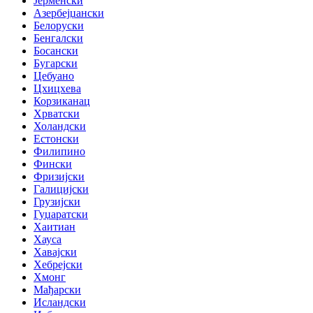
Јерменски
Азербејџански
Белоруски
Бенгалски
Босански
Бугарски
Цебуано
Цхицхева
Корзиканац
Хрватски
Холандски
Естонски
Филипино
Фински
Фризијски
Галицијски
Грузијски
Гуџаратски
Хаитиан
Хауса
Хавајски
Хебрејски
Хмонг
Мађарски
Исландски