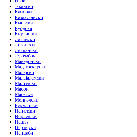
Игбо
Јавански
Каннада
Казахстански
Кмерски
Курдски
Киргишки
Латински
Летонски
Литвански
Лукембоу ..
Македонски
Мадагаскарски
Малајски
Малајаламски
Малтешки
Маори
Маратхи
Монголски
Бурмански
Непалски
Норвешки
Пашту
Перзијски
Панџаби