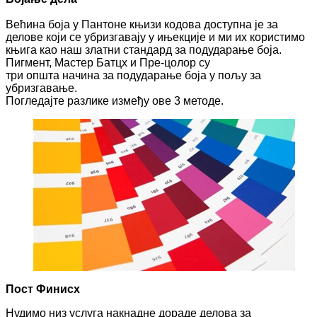
Већина боја у Пантоне књизи кодова доступна је за
делове који се убризгавају у ињекције и ми их користимо
књига као наш златни стандард за подударање боја.
Пигмент, Мастер Батцх и Пре-цолор су
три општа начина за подударање боја у пољу за
убризгавање.
Погледајте разлике између ове 3 методе.
Пост Финисх
Нудимо низ услуга накнадне дораде делова за