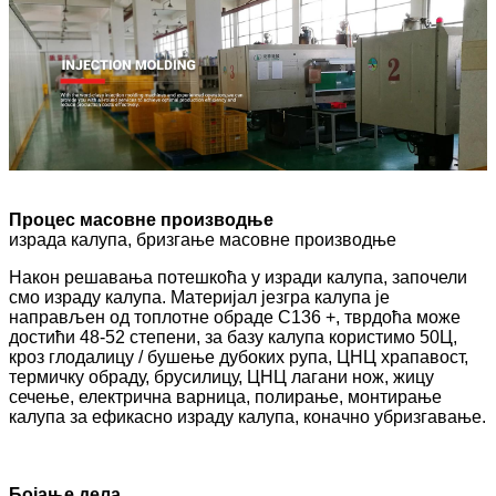
Процес масовне производње
израда калупа, бризгање масовне производње
Након решавања потешкоћа у изради калупа, започели
смо израду калупа. Материјал језгра калупа је
направљен од топлотне обраде С136 +, тврдоћа може
достићи 48-52 степени, за базу калупа користимо 50Ц,
кроз глодалицу / бушење дубоких рупа, ЦНЦ храпавост,
термичку обраду, брусилицу, ЦНЦ лагани нож, жицу
сечење, електрична варница, полирање, монтирање
калупа за ефикасно израду калупа, коначно убризгавање.
Бојање дела