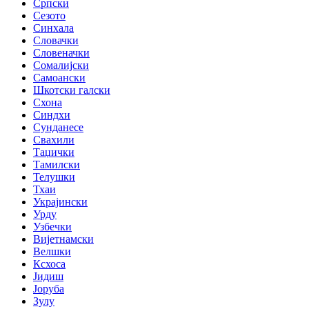
Српски
Сезото
Синхала
Словачки
Словеначки
Сомалијски
Самоански
Шкотски галски
Схона
Синдхи
Сунданесе
Свахили
Таџички
Тамилски
Телушки
Тхаи
Украјински
Урду
Узбечки
Вијетнамски
Велшки
Ксхоса
Јидиш
Јоруба
Зулу