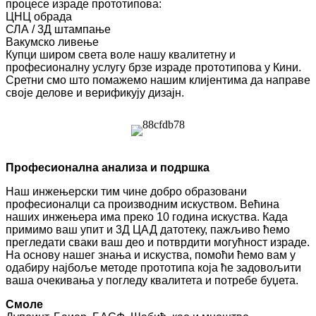
процесе израде прототипова:
ЦНЦ обрада
СЛА / 3Д штампање
Вакумско ливење
Купци широм света воле нашу квалитетну и
професионалну услугу брзе израде прототипова у Кини.
Сретни смо што помажемо нашим клијентима да направе
своје делове и верификују дизајн.
Професионална анализа и подршка
Наш инжењерски тим чине добро образовани
професионалци са производним искуством. Већина
наших инжењера има преко 10 година искуства. Када
примимо ваш упит и 3Д ЦАД датотеку, пажљиво ћемо
прегледати сваки ваш део и потврдити могућност израде.
На основу нашег знања и искуства, помоћи ћемо вам у
одабиру најбоље методе прототипа која ће задовољити
ваша очекивања у погледу квалитета и потребе буџета.
Смоле