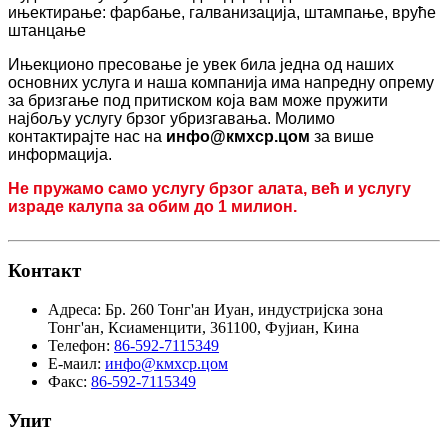
ињектирање: фарбање, галванизација, штампање, вруће
штанцање
Ињекционо пресовање је увек била једна од наших
основних услуга и наша компанија има напредну опрему
за бризгање под притиском која вам може пружити
најбољу услугу брзог убризгавања. Молимо
контактирајте нас на
инфо@кмхср.цом
за више
информација.
Не пружамо само услугу брзог алата, већ и услугу
израде калупа за обим до 1 милион.
Контакт
Адреса:
Бр. 260 Тонг'ан Иуан, индустријска зона
Тонг'ан, Ксиаменцити, 361100, Фујиан, Кина
Телефон:
86-592-7115349
Е-маил:
инфо@кмхср.цом
Факс:
86-592-7115349
Упит