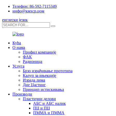
Телефон: 86-592-7115349
инфо@кмхср.цом
енглески језик
Кућа
О нама
Профил компаније
ФАК
Радионица
Услуга
Брзо израђивање прототипа
Калуп за ињекције
Израда лима
Дие Цастинг
Принцип истискивања
Производи
Пластични делови
АБС и АБС налик
ПЦ и ПЦ
ПММА и ПММА