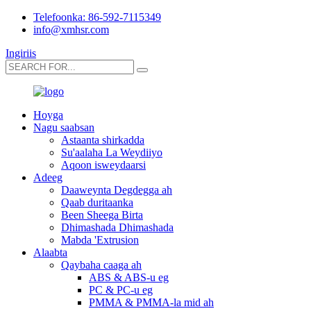
Telefoonka: 86-592-7115349
info@xmhsr.com
Ingiriis
Hoyga
Nagu saabsan
Astaanta shirkadda
Su'aalaha La Weydiiyo
Aqoon isweydaarsi
Adeeg
Daaweynta Degdegga ah
Qaab duritaanka
Been Sheega Birta
Dhimashada Dhimashada
Mabda 'Extrusion
Alaabta
Qaybaha caaga ah
ABS & ABS-u eg
PC & PC-u eg
PMMA & PMMA-la mid ah