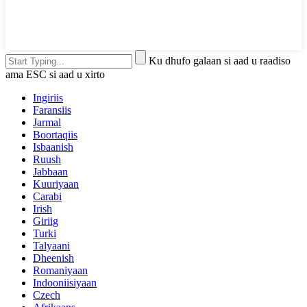
Ku dhufo galaan si aad u raadiso
ama ESC si aad u xirto
Ingiriis
Faransiis
Jarmal
Boortaqiis
Isbaanish
Ruush
Jabbaan
Kuuriyaan
Carabi
Irish
Giriig
Turki
Talyaani
Dheenish
Romaniyaan
Indooniisiyaan
Czech