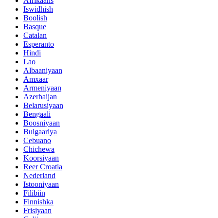
Afrikaans
Iswidhish
Boolish
Basque
Catalan
Esperanto
Hindi
Lao
Albaaniyaan
Amxaar
Armeniyaan
Azerbaijan
Belarusiyaan
Bengaali
Boosniyaan
Bulgaariya
Cebuano
Chichewa
Koorsiyaan
Reer Croatia
Nederland
Istooniyaan
Filibiin
Finnishka
Frisiyaan