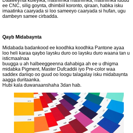
Daaweynta kuleylka, mashiinka mashiinka, mashiinka fudud
ee CNC, silig goynta, dhimbiil koronto, qiraan, habka isku
imaatinka caaryada si loo sameeyo caaryada si hufan, ugu
dambeyn samee cirbadda.
Qayb Midabaynta
Midabada badankood ee koodhka koodhka Pantone ayaa
loo heli karaa qaybo laysku duro oo laysku duro waana tan u
isticmaalnaa
buugga u ah halbeeggeenna dahabiga ah ee u dhigma
midabka Pigment, Master Dufcaddii iyo Pre-color waa
saddex dariiqo oo guud oo loogu talagalay isku midabaynta
aagga duritaanka.
Hubi kala duwanaanshaha 3dan hab.