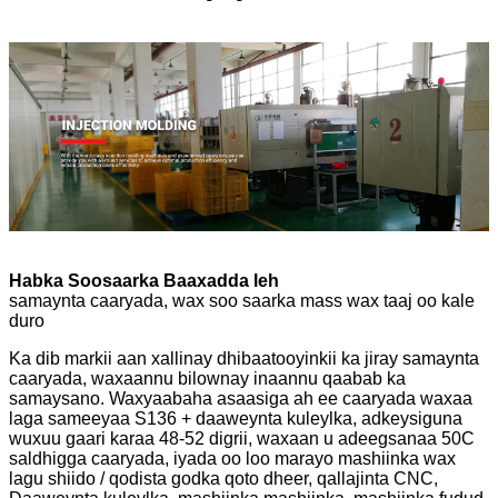
Habka Soosaarka Baaxadda leh
samaynta caaryada, wax soo saarka mass wax taaj oo kale
duro
Ka dib markii aan xallinay dhibaatooyinkii ka jiray samaynta
caaryada, waxaannu bilownay inaannu qaabab ka
samaysano. Waxyaabaha asaasiga ah ee caaryada waxaa
laga sameeyaa S136 + daaweynta kuleylka, adkeysiguna
wuxuu gaari karaa 48-52 digrii, waxaan u adeegsanaa 50C
saldhigga caaryada, iyada oo loo marayo mashiinka wax
lagu shiido / qodista godka qoto dheer, qallajinta CNC,