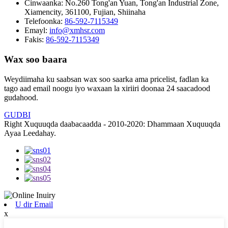
Cinwaanka:
No.260 Tong'an Yuan, Tong'an Industrial Zone,
Xiamencity, 361100, Fujian, Shiinaha
Telefoonka:
86-592-7115349
Emayl:
info@xmhsr.com
Fakis:
86-592-7115349
Wax soo baara
Weydiimaha ku saabsan wax soo saarka ama pricelist, fadlan ka
tago aad email noogu iyo waxaan la xiriiri doonaa 24 saacadood
gudahood.
GUDBI
Right Xuquuqda daabacaadda - 2010-2020: Dhammaan Xuquuqda
Ayaa Leedahay.
U dir Email
x