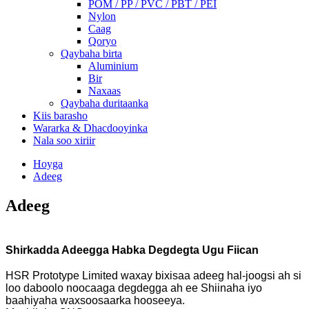
POM / PP / PVC / PBT / PEI
Nylon
Caag
Qoryo
Qaybaha birta
Aluminium
Bir
Naxaas
Qaybaha duritaanka
Kiis barasho
Wararka & Dhacdooyinka
Nala soo xiriir
Hoyga
Adeeg
Adeeg
Shirkadda Adeegga Habka Degdegta Ugu Fiican
HSR Prototype Limited waxay bixisaa adeeg hal-joogsi ah si
loo daboolo noocaaga degdegga ah ee Shiinaha iyo
baahiyaha waxsoosaarka hooseeya.