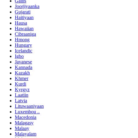
Galiis
Joorjiyaanka
Gujarati
Haitiyaan
Hausa
Hawaiian
Cibraaniga
Hmong
Hungary
Icelandic
Igbo
Javanese
Kannada
Kazakh
Khmer
Kurdi
Kyrgyz
Laatiin
Latvia
Lituwaaniyaan
Luxembou ..
Macedonia
Malagasy
Malaay
Malayalam