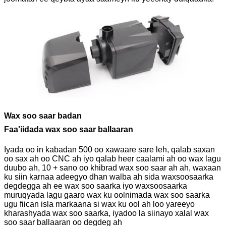
Wax soo saar badan
Faa'iidada wax soo saar ballaaran
Iyada oo in kabadan 500 oo xawaare sare leh, qalab saxan
oo sax ah oo CNC ah iyo qalab heer caalami ah oo wax lagu
duubo ah, 10 + sano oo khibrad wax soo saar ah ah, waxaan
ku siin karnaa adeegyo dhan walba ah sida waxsoosaarka
degdegga ah ee wax soo saarka iyo waxsoosaarka
muruqyada lagu gaaro wax ku oolnimada wax soo saarka
ugu fiican isla markaana si wax ku ool ah loo yareeyo
kharashyada wax soo saarka, iyadoo la siinayo xalal wax
soo saar ballaaran oo degdeg ah