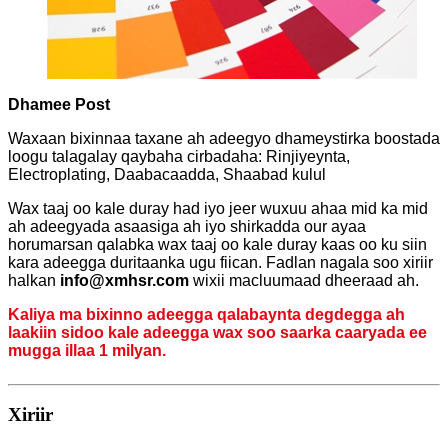
Dhamee Post
Waxaan bixinnaa taxane ah adeegyo dhameystirka boostada
loogu talagalay qaybaha cirbadaha: Rinjiyeynta,
Electroplating, Daabacaadda, Shaabad kulul
Wax taaj oo kale duray had iyo jeer wuxuu ahaa mid ka mid
ah adeegyada asaasiga ah iyo shirkadda our ayaa
horumarsan qalabka wax taaj oo kale duray kaas oo ku siin
kara adeegga duritaanka ugu fiican. Fadlan nagala soo xiriir
halkan
info@xmhsr.com
wixii macluumaad dheeraad ah.
Kaliya ma bixinno adeegga qalabaynta degdegga ah
laakiin sidoo kale adeegga wax soo saarka caaryada ee
mugga illaa 1 milyan.
Xiriir