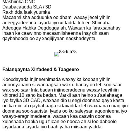
Mashiinka CNC
Daabacaadda SLA / 3D
Rakhidda faakiyuumka
Macaamiisha adduunka oo dhami waxay jecel yihiin
adeegyadeenna tayada iyo xirfadda leh ee Shiinaha
Adeegga Habka Degdegga ah. Waxaan ku faraxsanahay
inaan ka caawinno macaamiisheenna inay dhisaan
qaybahooda oo ay xaqiijiyaan naqshadeynta.
Falanqaynta Xirfadeed & Taageero
Kooxdayada injineernimada waxay ka kooban yihiin
aqoonyahano si wanaagsan wax u bartay oo leh soo saar
wax soo saar Inta badan injineeradeenu waxay leeyihiin
khibrad 10 sano ka badan. Markii aan helno su'aalahaaga
iyo faylka 3D CAD, waxaan dib u eegi doonnaa qayb kasta
oo ka mid ah qaybahaaga si taxaddar leh waxaana u xaqiijin
doonnaa soo-saarista. Iyada oo ku saleysan aqoonteena iyo
waayo-aragnimadeena, waxaan kaa caawin doonaa
xulashada habka ugu fiican ee nooca ah si loo daboolo
tayadaada tayada iyo baahiyaha miisaaniyadda.