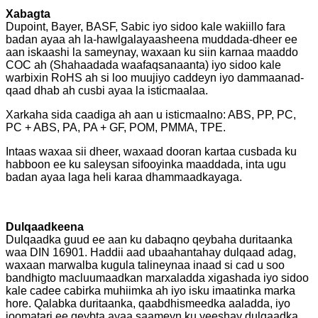
Xabagta
Dupoint, Bayer, BASF, Sabic iyo sidoo kale wakiillo fara
badan ayaa ah la-hawlgalayaasheena muddada-dheer ee
aan iskaashi la sameynay, waxaan ku siin karnaa maaddo
COC ah (Shahaadada waafaqsanaanta) iyo sidoo kale
warbixin RoHS ah si loo muujiyo caddeyn iyo dammaanad-
qaad dhab ah cusbi ayaa la isticmaalaa.
Xarkaha sida caadiga ah aan u isticmaalno: ABS, PP, PC,
PC + ABS, PA, PA + GF, POM, PMMA, TPE.
Intaas waxaa sii dheer, waxaad dooran kartaa cusbada ku
habboon ee ku saleysan sifooyinka maaddada, inta ugu
badan ayaa laga heli karaa dhammaadkayaga.
Dulqaadkeena
Dulqaadka guud ee aan ku dabaqno qeybaha duritaanka
waa DIN 16901. Haddii aad ubaahantahay dulqaad adag,
waxaan marwalba kugula talineynaa inaad si cad u soo
bandhigto macluumaadkan marxaladda xigashada iyo sidoo
kale cadee cabirka muhiimka ah iyo isku imaatinka marka
hore. Qalabka duritaanka, qaabdhismeedka aaladda, iyo
joomatari ee qeybta ayaa saameyn ku yeeshay dulqaadka.