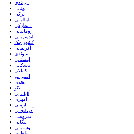
ایرلندی
یونانی
ترکی
ایتالیایی
دانمارکی
رومانیایی
اندونزیایی
کشور چک
آفریقایی
سوئدی
لهستانی
باسکایی
کاتالان
اسپرانتو
هندی
لائو
آلبانیایی
امهری
ارمنی
آذربایجانی
بلاروسی
بنگالی
بوسنیایی
بلغاری