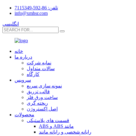
تلفن: 86-592-7115349
info@xmhsr.com
انگلیسی
خانه
درباره ما
نمایه شرکت
سالات متداول
کارگاه
سرویس
نمونه سازی سریع
قالب تزریق
ساخت ورق فلز
ریخته گری
اصل اکستروژن
محصولات
قسمت های پلاستیکی
ABS و ABS مانند
رایانه شخصی و رایانه مانند