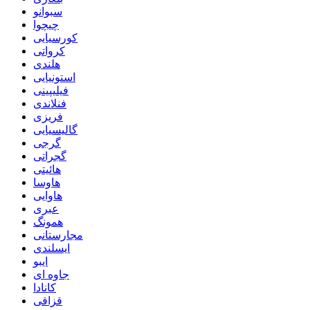
سبوانو
چیچوا
کورسیایی
کرواتی
هلندی
استونیایی
فیلیپینی
فنلاندی
فریزی
گالیسیایی
گرجی
گجراتی
هائیتی
هاوسا
هاوایی
عبری
همونگ
مجارستانی
ایسلندی
ایبو
جاوه ای
کانادا
قزاقی