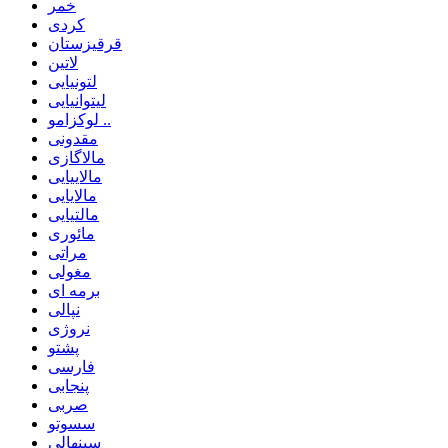
خمر
کردی
قرقیزستان
لاتین
لتونیایی
لیتوانیایی
لوکزامو ..
مقدونی
مالاگازی
مالاییایی
مالایایی
مالتیایی
مائوری
مراتی
مغولی
برمه ای
نپالی
نروژی
پشتو
فارسی
پنجابی
صربی
سسوتو
سینهالی