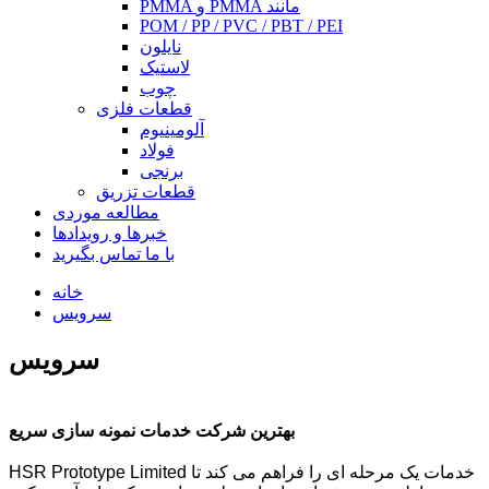
PMMA و PMMA مانند
POM / PP / PVC / PBT / PEI
نایلون
لاستیک
چوب
قطعات فلزی
آلومینیوم
فولاد
برنجی
قطعات تزریق
مطالعه موردی
خبرها و رویدادها
با ما تماس بگیرید
خانه
سرویس
سرویس
بهترین شرکت خدمات نمونه سازی سریع
HSR Prototype Limited خدمات یک مرحله ای را فراهم می کند تا