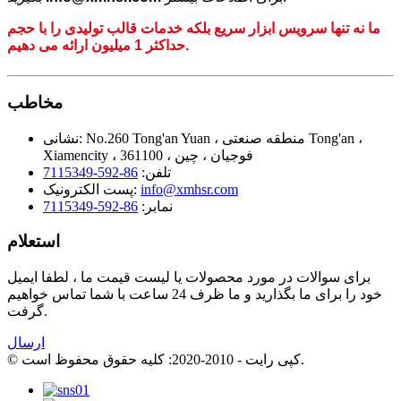
ما نه تنها سرویس ابزار سریع بلکه خدمات قالب تولیدی را با حجم
حداکثر 1 میلیون ارائه می دهیم.
مخاطب
No.260 Tong'an Yuan ، منطقه صنعتی Tong'an ،
نشانی:
Xiamencity ، 361100 ، فوجیان ، چین
تلفن:
86-592-7115349
info@xmhsr.com
پست الکترونیک:
نمابر:
86-592-7115349
استعلام
برای سوالات در مورد محصولات یا لیست قیمت ما ، لطفا ایمیل
خود را برای ما بگذارید و ما ظرف 24 ساعت با شما تماس خواهیم
گرفت.
ارسال
© کپی رایت - 2010-2020: کلیه حقوق محفوظ است.