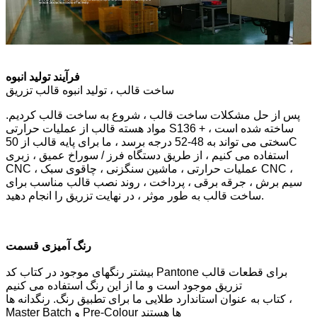
فرآیند تولید انبوه
ساخت قالب ، تولید انبوه قالب تزریق
پس از حل مشکلات ساخت قالب ، شروع به ساخت قالب کردیم.
مواد هسته قالب از عملیات حرارتی S136 + ساخته شده است ،
سختی می تواند به 48-52 درجه برسد ، ما برای پایه قالب از 50C
استفاده می کنیم ، از طریق دستگاه فرز / سوراخ عمیق ، زبری
CNC ، عملیات حرارتی ، ماشین سنگزنی ، چاقوی سبک CNC ،
سیم برش ، جرقه برقی ، پرداخت ، روند نصب قالب مناسب برای
ساخت قالب به طور موثر ، در نهایت تزریق را انجام دهید.
رنگ آمیزی قسمت
بیشتر رنگهای موجود در کتاب کد Pantone برای قطعات قالب
تزریق موجود است و ما از این رنگ استفاده می کنیم
کتاب به عنوان استاندارد طلایی ما برای تطبیق رنگ. رنگدانه ها ،
Master Batch و Pre-Colour ها هستند