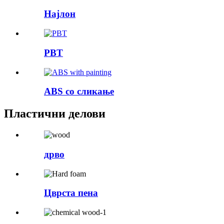
Најлон
PBT
ABS со сликање
Пластични делови
дрво
Цврста пена