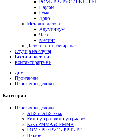
POM / PP / PVC / PBT / PEI
Најлон
Гума
Дрво
Метални делови
Алуминиум
Челик
Месинг
Делови за инјектирање
Студија на случај
Вести и настани
Контактирајте не
Дома
Производи
Пластични делови
Категории
Пластични делови
ABS и ABS-како
Компјутер и компјутер-како
Како PMMA & PMMA
POM / PP / PVC / PBT / PEI
Најлон