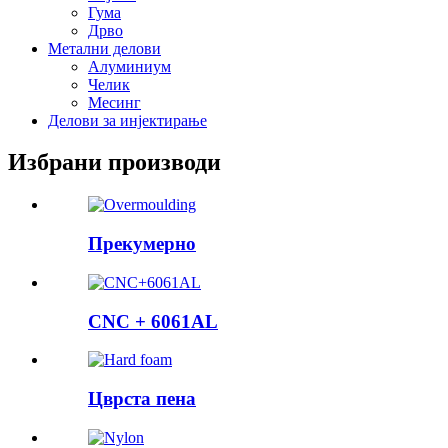
Гума
Дрво
Метални делови
Алуминиум
Челик
Месинг
Делови за инјектирање
Избрани производи
Прекумерно
CNC + 6061AL
Цврста пена