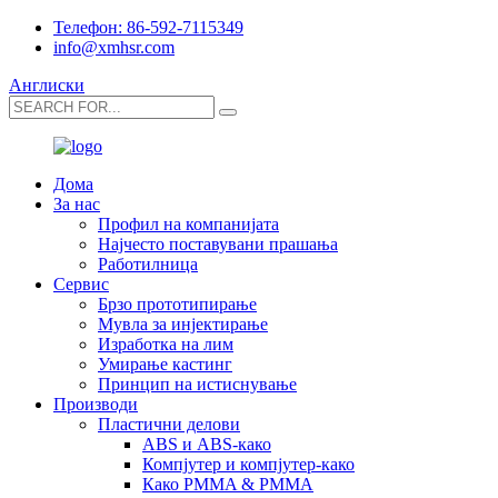
Телефон: 86-592-7115349
info@xmhsr.com
Англиски
Дома
За нас
Профил на компанијата
Најчесто поставувани прашања
Работилница
Сервис
Брзо прототипирање
Мувла за инјектирање
Изработка на лим
Умирање кастинг
Принцип на истиснување
Производи
Пластични делови
ABS и ABS-како
Компјутер и компјутер-како
Како PMMA & PMMA