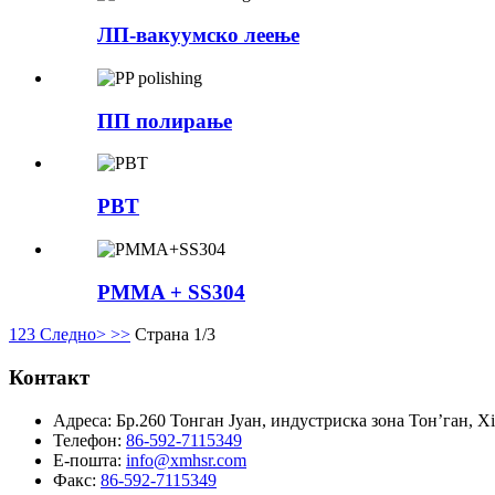
ЛП-вакуумско леење
ПП полирање
PBT
PMMA + SS304
1
2
3
Следно>
>>
Страна 1/3
Контакт
Адреса:
Бр.260 Тонган Јуан, индустриска зона Тон’ган, X
Телефон:
86-592-7115349
Е-пошта:
info@xmhsr.com
Факс:
86-592-7115349