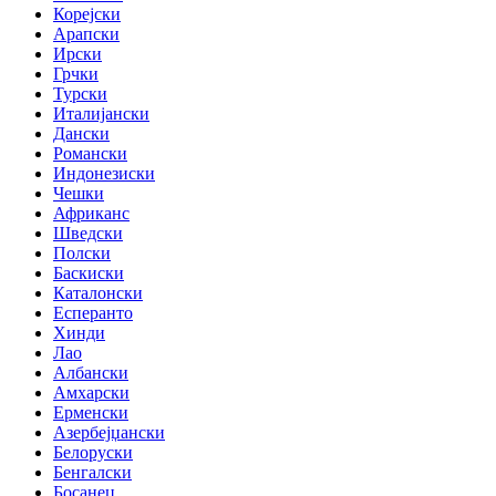
Корејски
Арапски
Ирски
Грчки
Турски
Италијански
Дански
Романски
Индонезиски
Чешки
Африканс
Шведски
Полски
Баскиски
Каталонски
Есперанто
Хинди
Лао
Албански
Амхарски
Ерменски
Азербејџански
Белоруски
Бенгалски
Босанец