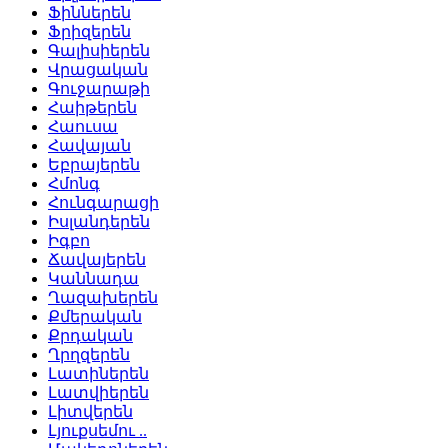
Ֆիններեն
Ֆրիզերեն
Գալիսիերեն
Վրացական
Գուջարաթի
Հաիթերեն
Հաուսա
Հավայան
Եբրայերեն
Հմոնգ
Հունգարացի
Իսլանդերեն
Իգբո
Ճավայերեն
Կաննադա
Ղազախերեն
Քմերական
Քրդական
Ղրղզերեն
Լատիներեն
Լատվիերեն
Լիտվերեն
Լյուքսեմու ..