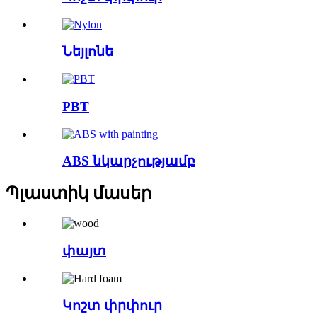
Նեյլոնե
PBT
ABS նկարչությամբ
Պլաստիկ մասեր
փայտ
Կոշտ փրփուր