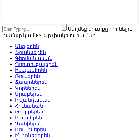
Սեղմեք մուտքը որոնելու
համար կամ ESC- ը փակելու համար
Անգլերեն
Ֆրանսերեն
Գերմանական
Պորտուգալերեն
Իսպաներեն
Ռուսերեն
Ճապոներեն
Կորեերեն
Արաբերեն
Իռլանդական
Հունական
Թուրքերեն
Իտալերեն
Դանիերեն
Ռումիներեն
Ինդոնեզերեն