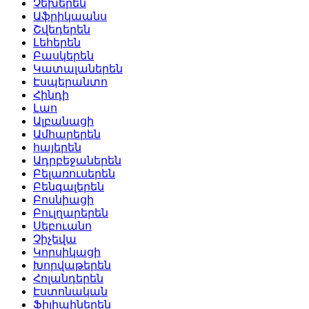
Չեխերեն
Աֆրիկաանս
Շվեդերեն
Լեհերեն
Բասկերեն
Կատալաներեն
Էսպերանտո
Հինդի
Լաո
Ալբանացի
Ամհարերեն
հայերեն
Ադրբեջաներեն
Բելառուսերեն
Բենգալերեն
Բոսնիացի
Բուլղարերեն
Սեբուանո
Չիչեվա
Կորսիկացի
Խորվաթերեն
Հոլանդերեն
Էստոնական
Ֆիլիպիներեն