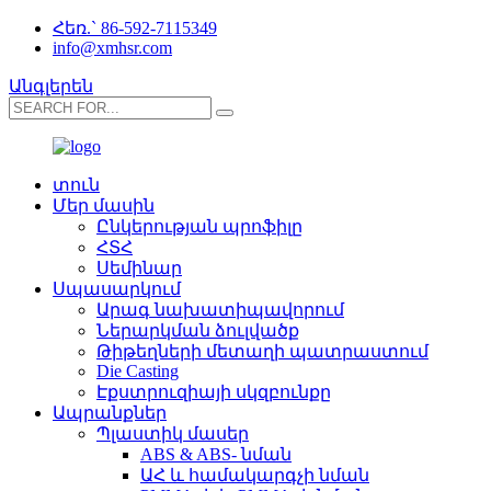
Հեռ.` 86-592-7115349
info@xmhsr.com
Անգլերեն
տուն
Մեր մասին
Ընկերության պրոֆիլը
ՀՏՀ
Սեմինար
Սպասարկում
Արագ նախատիպավորում
Ներարկման ձուլվածք
Թիթեղների մետաղի պատրաստում
Die Casting
Էքստրուզիայի սկզբունքը
Ապրանքներ
Պլաստիկ մասեր
ABS & ABS- նման
ԱՀ և համակարգչի նման