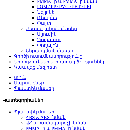
PMMA- ի և PMMA- ի նման
POM / PP / PVC / PBT / PEI
Նեյլոնե
Ռետինե
Փայտ
Մետաղական մասեր
Ալյումին
Պողպատ
Փողային
Ներարկման մասեր
Գործի ուսումնասիրությունը
Նորություններ և իրադարձություններ
Կապվեք մեզ հետ
տուն
Ապրանքներ
Պլաստիկ մասեր
Կատեգորիաներ
Պլաստիկ մասեր
ABS & ABS- նման
ԱՀ և համակարգչի նման
PMMA- ի և PMMA- ի նման