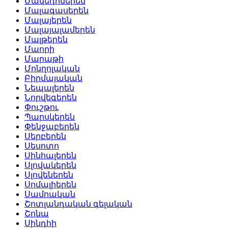
Մակեդոներեն
Մալագասերեն
Մալայերեն
Մալայալամերեն
Մալթերեն
Մաորի
Մարաթի
Մոնղոլական
Բիրմայական
Նեպալերեն
Նորվեգերեն
Փուշթու
Պարսկերեն
Փենջաբերեն
Սերբերեն
Սեսոտո
Սինհալերեն
Սլովակերեն
Սլովեներեն
Սոմալիերեն
Սամոական
Շոտլանդական գելական
Շոնա
Սինդհի