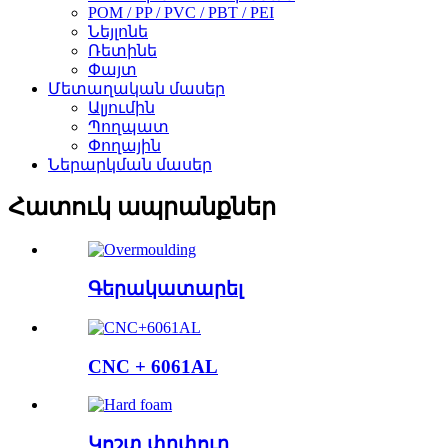
POM / PP / PVC / PBT / PEI
Նեյլոնե
Ռետինե
Փայտ
Մետաղական մասեր
Ալյումին
Պողպատ
Փողային
Ներարկման մասեր
Հատուկ ապրանքներ
Գերակատարել
CNC + 6061AL
Կոշտ փրփուր