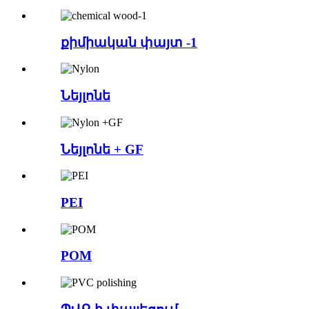
քիմիական փայտ -1
Նեյլոնե
Նեյլոնե + GF
PEI
POM