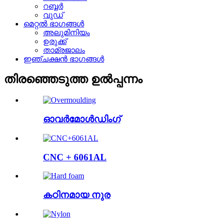
റബ്ബർ
വുഡ്
മെറ്റൽ ഭാഗങ്ങൾ
അലുമിനിയം
ഉരുക്ക്
താമ്രജാലം
ഇഞ്ചക്ഷൻ ഭാഗങ്ങൾ
തിരഞ്ഞെടുത്ത ഉൽപ്പന്നം
ഓവർമോൾഡിംഗ്
CNC + 6061AL
കഠിനമായ നുര