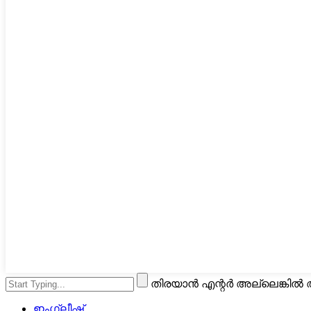
തിരയാൻ എന്റർ അല്ലെങ്കിൽ 
ഇംഗ്ലീഷ്