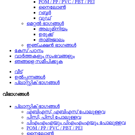
POM / PP / PVC / PBT / PEI
നൈലോൺ
റബ്ബർ
വുഡ്
മെറ്റൽ ഭാഗങ്ങൾ
അലുമിനിയം
ഉരുക്ക്
താമ്രജാലം
ഇഞ്ചക്ഷൻ ഭാഗങ്ങൾ
കേസ് പഠനം
വാർത്തകളും സംഭവങ്ങളും
ഞങ്ങളെ സമീപിക്കുക
വീട്
ഉൽപ്പന്നങ്ങൾ
പ്ലാസ്റ്റിക് ഭാഗങ്ങൾ
വിഭാഗങ്ങൾ
പ്ലാസ്റ്റിക് ഭാഗങ്ങൾ
എബി‌എസ്, എ‌ബി‌എസ് പോലുള്ളവ
പിസി, പിസി പോലുള്ളവ
പി‌എം‌എം‌എയും പി‌എം‌എം‌എയും പോലുള്ളവ
POM / PP / PVC / PBT / PEI
നൈലോൺ