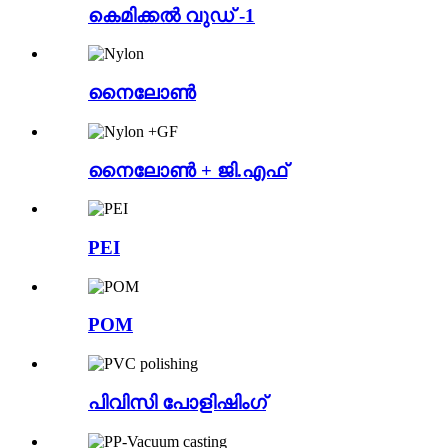
കെമിക്കൽ വുഡ് -1
നൈലോൺ
നൈലോൺ + ജി.എഫ്
PEI
POM
പിവിസി പോളിഷിംഗ്