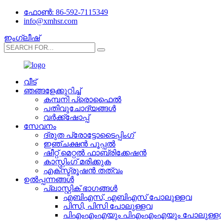
ഫോൺ: 86-592-7115349
info@xmhsr.com
ഇംഗ്ലീഷ്
വീട്
ഞങ്ങളേക്കുറിച്ച്
കമ്പനി പ്രൊഫൈൽ
പതിവുചോദ്യങ്ങൾ
വർക്ക്‌ഷോപ്പ്
സേവനം
ദ്രുത പ്രോട്ടോടൈപ്പിംഗ്
ഇഞ്ചക്ഷൻ പൂപ്പൽ
ഷീറ്റ് മെറ്റൽ ഫാബ്രിക്കേഷൻ
കാസ്റ്റിംഗ് മരിക്കുക
എക്സ്ട്രൂഷൻ തത്വം
ഉൽപ്പന്നങ്ങൾ
പ്ലാസ്റ്റിക് ഭാഗങ്ങൾ
എബി‌എസ്, എ‌ബി‌എസ് പോലുള്ളവ
പിസി, പിസി പോലുള്ളവ
പി‌എം‌എം‌എയും പി‌എം‌എം‌എയും പോലുള്ള