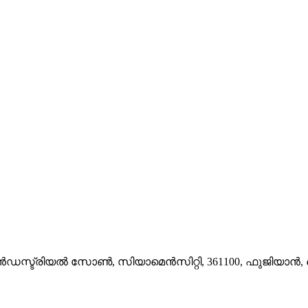
 ഇൻഡസ്ട്രിയൽ സോൺ, സിയാമെൻസിറ്റി, 361100, ഫുജിയാ