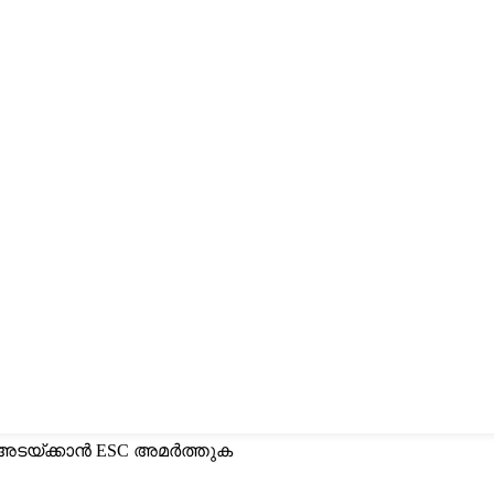
അടയ്‌ക്കാൻ ESC അമർത്തുക