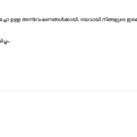
റിച്ചോ ഉള്ള അന്വേഷണങ്ങൾ‌ക്കായി, ദയവായി നിങ്ങളുടെ ഇമെയ
്തം.