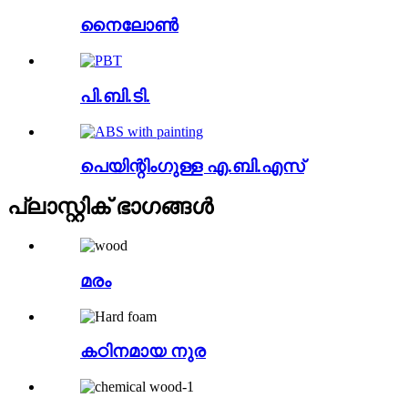
നൈലോൺ
പി.ബി.ടി.
പെയിന്റിംഗുള്ള എ.ബി.എസ്
പ്ലാസ്റ്റിക് ഭാഗങ്ങൾ
മരം
കഠിനമായ നുര