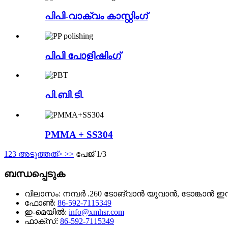
പിപി-വാക്വം കാസ്റ്റിംഗ്
പിപി പോളിഷിംഗ്
പി.ബി.ടി.
PMMA + SS304
1
2
3
അടുത്തത്>
>>
പേജ് 1/3
ബന്ധപ്പെടുക
വിലാസം:
നമ്പർ .260 ടോങ്‌വാൻ യുവാൻ, ടോങ്കാൻ
ഫോൺ:
86-592-7115349
ഇ-മെയിൽ:
info@xmhsr.com
ഫാക്സ്:
86-592-7115349