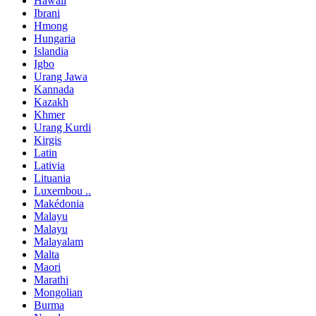
Hawaii
Ibrani
Hmong
Hungaria
Islandia
Igbo
Urang Jawa
Kannada
Kazakh
Khmer
Urang Kurdi
Kirgis
Latin
Lativia
Lituania
Luxembou ..
Makédonia
Malayu
Malayu
Malayalam
Malta
Maori
Marathi
Mongolian
Burma