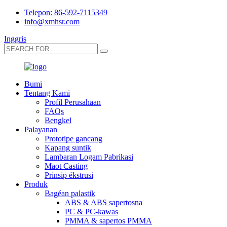
Telepon: 86-592-7115349
info@xmhsr.com
Inggris
Bumi
Tentang Kami
Profil Perusahaan
FAQs
Bengkel
Palayanan
Prototipe gancang
Kapang suntik
Lambaran Logam Pabrikasi
Maot Casting
Prinsip ékstrusi
Produk
Bagéan palastik
ABS & ABS sapertosna
PC & PC-kawas
PMMA & sapertos PMMA