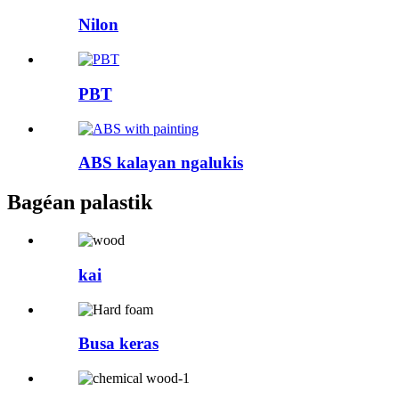
Nilon
PBT
ABS kalayan ngalukis
Bagéan palastik
kai
Busa keras