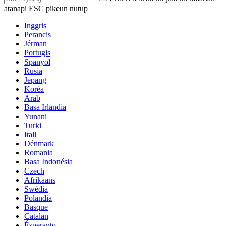
atanapi ESC pikeun nutup
Inggris
Perancis
Jérman
Portugis
Spanyol
Rusia
Jepang
Koréa
Arab
Basa Irlandia
Yunani
Turki
Itali
Dénmark
Romania
Basa Indonésia
Czech
Afrikaans
Swédia
Polandia
Basque
Catalan
Ésperanto