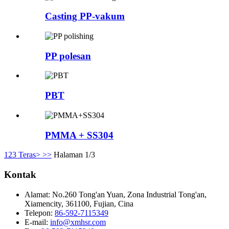
Casting PP-vakum
PP polesan
PBT
PMMA + SS304
1
2
3
Teras>
>>
Halaman 1/3
Kontak
Alamat:
No.260 Tong'an Yuan, Zona Industrial Tong'an,
Xiamencity, 361100, Fujian, Cina
Telepon:
86-592-7115349
E-mail:
info@xmhsr.com