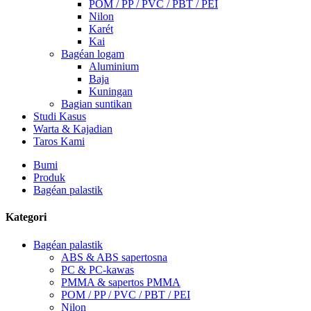
POM / PP / PVC / PBT / PEI
Nilon
Karét
Kai
Bagéan logam
Aluminium
Baja
Kuningan
Bagian suntikan
Studi Kasus
Warta & Kajadian
Taros Kami
Bumi
Produk
Bagéan palastik
Kategori
Bagéan palastik
ABS & ABS sapertosna
PC & PC-kawas
PMMA & sapertos PMMA
POM / PP / PVC / PBT / PEI
Nilon