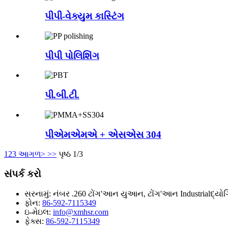
પીપી-વેક્યુમ કાસ્ટિંગ
પીપી પોલિશિંગ
પી.બી.ટી.
પીએમએમએ + એસએસ 304
1
2
3
આગળ>
>>
પૃષ્ઠ 1/3
સંપર્ક કરો
સરનામું:
નંબર .260 ટોંગ'આન યુઆન, ટોંગ'આન Industrialદ્યોગ
ફોન:
86-592-7115349
ઇ-મેઇલ:
info@xmhsr.com
ફેક્સ:
86-592-7115349