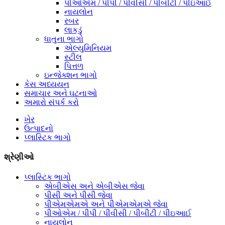
પીઓએમ / પીપી / પીવીસી / પીબીટી / પીઇઆઈ
નાયલોન
રબર
લાકડું
ધાતુના ભાગો
એલ્યુમિનિયમ
સ્ટીલ
પિત્તળ
ઇન્જેક્શન ભાગો
કેસ અધ્યયન
સમાચાર અને ઘટનાઓ
અમારો સંપર્ક કરો
ખેર
ઉત્પાદનો
પ્લાસ્ટિક ભાગો
શ્રેણીઓ
પ્લાસ્ટિક ભાગો
એબીએસ અને એબીએસ જેવા
પીસી અને પીસી જેવા
પીએમએમએ અને પીએમએમએ જેવા
પીઓએમ / પીપી / પીવીસી / પીબીટી / પીઇઆઈ
નાયલોન