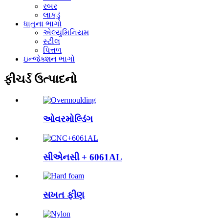
રબર
લાકડું
ધાતુના ભાગો
એલ્યુમિનિયમ
સ્ટીલ
પિત્તળ
ઇન્જેક્શન ભાગો
ફીચર્ડ ઉત્પાદનો
ઓવરમોલ્ડિંગ
સીએનસી + 6061AL
સખત ફીણ