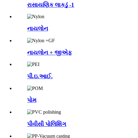
રાસાયણિક લાકડું -1
નાયલોન
નાયલોન + જીએફ
પી.ઇ.આઈ.
પોમ
પીવીસી પોલિશિંગ