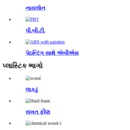
નાયલોન
પી.બી.ટી.
પેઇન્ટિંગ સાથે એબીએસ
પ્લાસ્ટિક ભાગો
લાકડું
સખત ફીણ