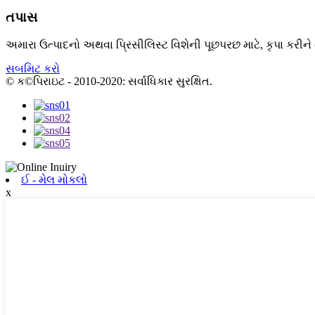
તપાસ
અમારા ઉત્પાદનો અથવા પ્રિસીલિસ્ટ વિશેની પૂછપરછ માટે, કૃપા કરીને
સબમિટ કરો
© ક©પિરાઇટ - 2010-2020: સર્વાધિકાર સુરક્ષિત.
ઈ - મેલ મોકલો
x