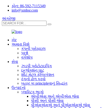
ફોન: 86-592-7115349
info@xmhsr.com
અંગ્રેજી
ખેર
અમારા વિશે
કંપની પ્રોફાઇલ
પ્રશ્નો
વર્કશોપ
સેવા
ઝડપી પ્રોટોટાઇપિંગ
ઇન્જેક્શન ઘાટ
શીટ મેટલ ફેબ્રિકેશન
રંગનો ઢોળ કરવો
બહાર કા principleવાનું સિદ્ધાંત
ઉત્પાદનો
પ્લાસ્ટિક ભાગો
એબીએસ અને એબીએસ જેવા
પીસી અને પીસી જેવા
પીએમએમએ અને પીએમએમએ જેવા