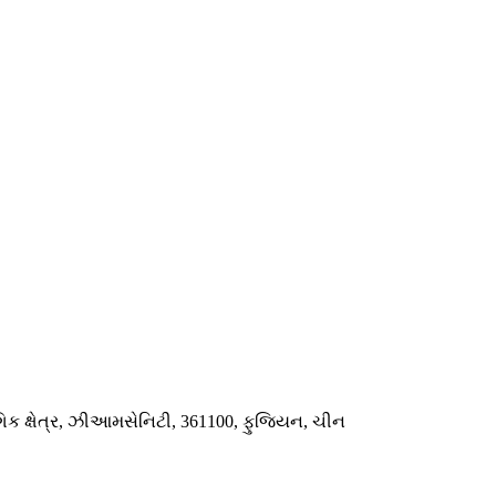
િક ક્ષેત્ર, ઝીઆમસેનિટી, 361100, ફુજિયન, ચીન