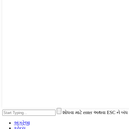
શોધવા માટે enter અથવા ESC ને બંધ
અંગ્રેજી
ફ્રેન્ચ