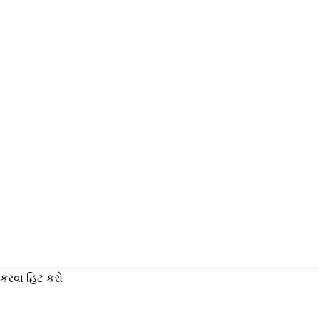
 કરવા હિટ કરો