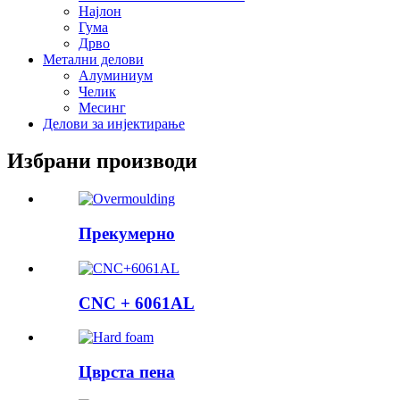
Најлон
Гума
Дрво
Метални делови
Алуминиум
Челик
Месинг
Делови за инјектирање
Избрани производи
Прекумерно
CNC + 6061AL
Цврста пена