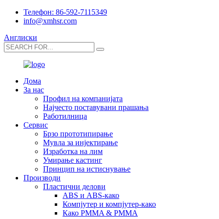
Телефон: 86-592-7115349
info@xmhsr.com
Англиски
Дома
За нас
Профил на компанијата
Најчесто поставувани прашања
Работилница
Сервис
Брзо прототипирање
Мувла за инјектирање
Изработка на лим
Умирање кастинг
Принцип на истиснување
Производи
Пластични делови
ABS и ABS-како
Компјутер и компјутер-како
Како PMMA & PMMA