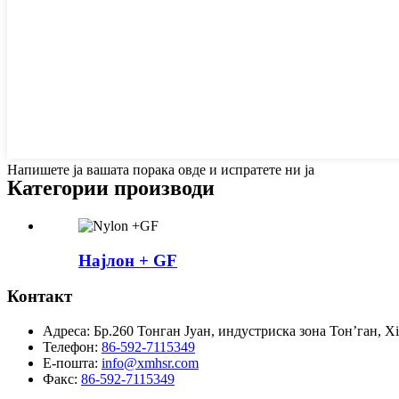
Напишете ја вашата порака овде и испратете ни ја
Категории производи
Најлон + GF
Контакт
Адреса:
Бр.260 Тонган Јуан, индустриска зона Тон’ган, X
Телефон:
86-592-7115349
Е-пошта:
info@xmhsr.com
Факс:
86-592-7115349