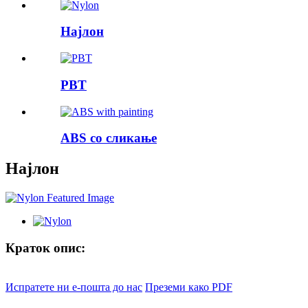
Најлон
PBT
ABS со сликање
Најлон
Краток опис:
Испратете ни е-пошта до нас
Преземи како PDF