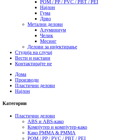
POM / PP / PVC / PBT / PEI
Најлон
Гума
Дрво
Метални делови
Алуминиум
Челик
Месинг
Делови за инјектирање
Студија на случај
Вести и настани
Контактирајте не
Дома
Производи
Пластични делови
Најлон
Категории
Пластични делови
ABS и ABS-како
Компјутер и компјутер-како
Како PMMA & PMMA
POM / PP / PVC / PBT / PEI