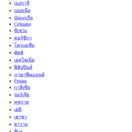
เบงกาลี
บอสเนีย
บัลแกเรีย
Cebuano
ชิเชวะ
คอร์ซิกา
โครเอเชีย
ดัตช์
เอสโตเนีย
ฟิลิปปินส์
ภาษาฟินแลนด์
Frisian
กาลิเซีย
จอร์เจีย
คุชราต
เฮติ
เฮาซา
ฮาวาย
ฮีบรู