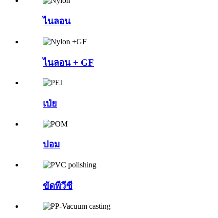
ไนลอน
ไนลอน + GF
เป่ย
ปอม
ขัดพีวีซี