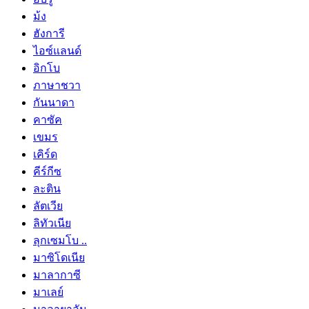
ม้ง
ฮังการี
ไอซ์แลนด์
อิกโบ
ภาษาชวา
กันนาดา
คาซัค
เขมร
เคิร์ด
คีร์กีซ
ละติน
ลัตเวีย
ลิทัวเนีย
ลุกเซมโบ ..
มาซิโดเนีย
มาลากาซี
มาเลย์