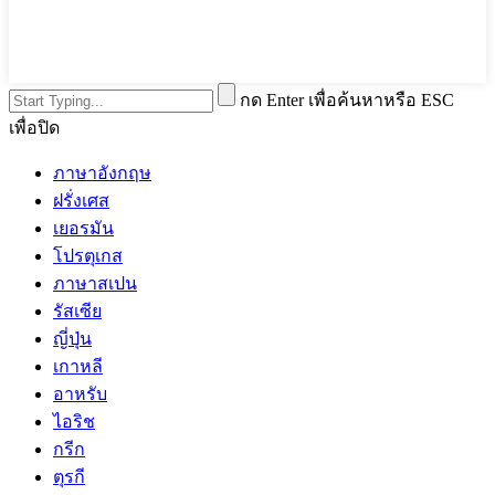
กด Enter เพื่อค้นหาหรือ ESC
เพื่อปิด
ภาษาอังกฤษ
ฝรั่งเศส
เยอรมัน
โปรตุเกส
ภาษาสเปน
รัสเซีย
ญี่ปุ่น
เกาหลี
อาหรับ
ไอริช
กรีก
ตุรกี