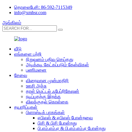
தொலைபேசி: 86-592-7115349
info@xmhsr.com
ஆங்கிலம்
வீடு
எங்களை பற்றி
நிறுவனம் பதிவு செய்தது
அடிக்கடி கேட்கப்படும் கேள்விகள்
பணிமனை
சேவை
விரைவான முன்மாதிரி
ஊசி அச்சு
தாள் மெட்டல் ஃபேப்ரிகேஷன்
நடிப்பதற்கு இறக்க
விலக்குதல் கொள்கை
தயாரிப்புகள்
பிளாஸ்டிக் பாகங்கள்
ஏபிஎஸ் & ஏபிஎஸ் போன்றவை
பிசி & பிசி போன்றது
பி.எம்.எம்.ஏ & பி.எம்.எம்.ஏ போன்றது