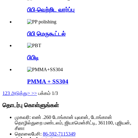
பிபி-வெற்றிட வார்ப்பு
பிபி மெருகூட்டல்
பிபிடி
PMMA + SS304
1
2
3
அடுத்து>
>>
பக்கம் 1/3
தொடர்பு கொள்ளுங்கள்
முகவரி:
எண் .260 டோங்கான் யுவான், டோங்கான்
தொழில்துறை மண்டலம், ஜியாமென்சிட்டி, 361100, புஜியன்,
சீனா
தொலைபேசி:
86-592-7115349