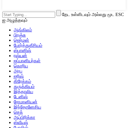
தேட உள்ளிடவும் அல்லது மூட ESC
ஐ அழுத்தவும்
ஆங்கிலம்
பிரஞ்சு
ஜெர்மன்
போர்த்துகீசியம்
ஸ்பானிஷ்
ரஷ்யன்
ஜப்பானியர்கள்
கொரிய
அரபு
ஐரிஷ்
கிரேக்கம்
துருக்கியம்
இத்தாலிய
டேனிஷ்
ரோமானியன்
இந்தோனேசிய
செக்
ஆப்பிரிக்கா
ஸ்வீடிஷ்
போலிஷ்