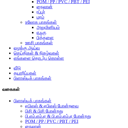
POM / PP / PVC / PBT / PEI
நைலான்
ரப்பர்
மரம்
உலோக பாகங்கள்
அலுமினியம்
எஃகு
பித்தளை
ஊசி பாகங்கள்
வழக்கு ஆய்வு
செய்திகள் & நிகழ்வுகள்
எங்களை தொடர்பு கொள்ள
வீடு
தயாரிப்புகள்
பிளாஸ்டிக் பாகங்கள்
வகைகள்
பிளாஸ்டிக் பாகங்கள்
ஏபிஎஸ் & ஏபிஎஸ் போன்றவை
பிசி & பிசி போன்றது
பி.எம்.எம்.ஏ & பி.எம்.எம்.ஏ போன்றது
POM / PP / PVC / PBT / PEI
நைலான்