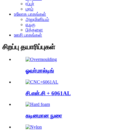
ரப்பர்
மரம்
உலோக பாகங்கள்
அலுமினியம்
எஃகு
பித்தளை
ஊசி பாகங்கள்
சிறப்பு தயாரிப்புகள்
ஓவர்மால்டிங்
சி.என்.சி + 6061AL
கடினமான நுரை