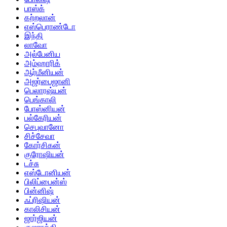
பாஸ்க்
கற்றலான்
எஸ்பெராண்டோ
இந்தி
லாவோ
அல்பேனிய
அம்ஹாரிக்
ஆர்மீனியன்
அஜர்பைஜானி
பெலாரஷ்யன்
பெங்காலி
போஸ்னியன்
பல்கேரியன்
செபுவானோ
சிச்சேவா
கோர்சிகன்
குரோஷியன்
டச்சு
எஸ்டோனியன்
பிலிப்பைன்ஸ்
பின்னிஷ்
ஃப்ரிஷியன்
காலிசியன்
ஜார்ஜியன்