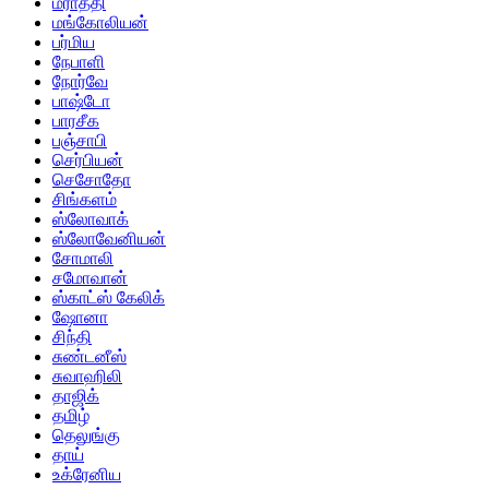
மராத்தி
மங்கோலியன்
பர்மிய
நேபாளி
நோர்வே
பாஷ்டோ
பாரசீக
பஞ்சாபி
செர்பியன்
செசோதோ
சிங்களம்
ஸ்லோவாக்
ஸ்லோவேனியன்
சோமாலி
சமோவான்
ஸ்காட்ஸ் கேலிக்
ஷோனா
சிந்தி
சுண்டனீஸ்
சுவாஹிலி
தாஜிக்
தமிழ்
தெலுங்கு
தாய்
உக்ரேனிய