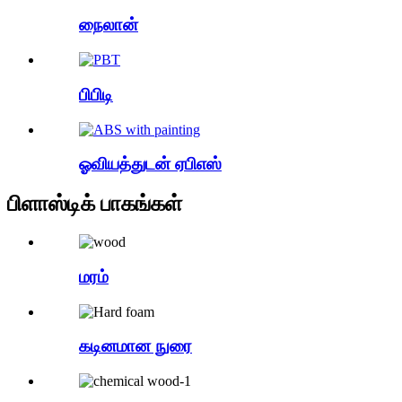
நைலான்
பிபிடி
ஓவியத்துடன் ஏபிஎஸ்
பிளாஸ்டிக் பாகங்கள்
மரம்
கடினமான நுரை