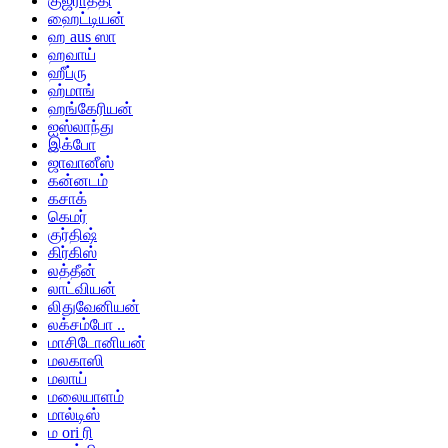
குஜராத்தி
ஹைட்டியன்
ஹ aus ஸா
ஹவாய்
ஹீப்ரு
ஹ்மாங்
ஹங்கேரியன்
ஐஸ்லாந்து
இக்போ
ஜாவானீஸ்
கன்னடம்
கசாக்
கெமர்
குர்திஷ்
கிர்கிஸ்
லத்தீன்
லாட்வியன்
லிதுவேனியன்
லக்சம்போ ..
மாசிடோனியன்
மலகாஸி
மலாய்
மலையாளம்
மால்டிஸ்
ம ori ரி