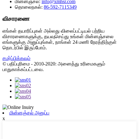
மின்னஞ்சல்:
info@xmhsr.com
தொலைநகல்:
86-592-7115349
விசாரணை
எங்கள் தயாரிப்புகள் அல்லது விலைப்பட்டியல் பற்றிய
விசாரணைகளுக்கு, தயவுசெய்து உங்கள் மின்னஞ்சலை
எங்களுக்கு அனுப்புங்கள், நாங்கள் 24 மணி நேரத்திற்குள்
தொடர்பில் இருப்போம்.
சமர்ப்பிக்கவும்
© பதிப்புரிமை - 2010-2020: அனைத்து உரிமைகளும்
பாதுகாக்கப்பட்டவை.
மின்னஞ்சல் அனுப்பு
x