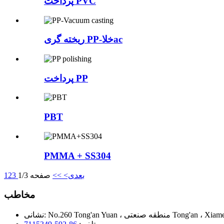
پرداخت PVC
ریخته گری PP-خلاac
پرداخت PP
PBT
PMMA + SS304
بعدی>
>>
صفحه 1/3
3
2
1
مخاطب
نشانی: