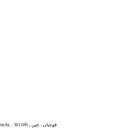
No.260 Tong'an Yuan ، منطقه صنعتی Tong'an ، Xiamencity ، 361100 ، فوجیان ، چین