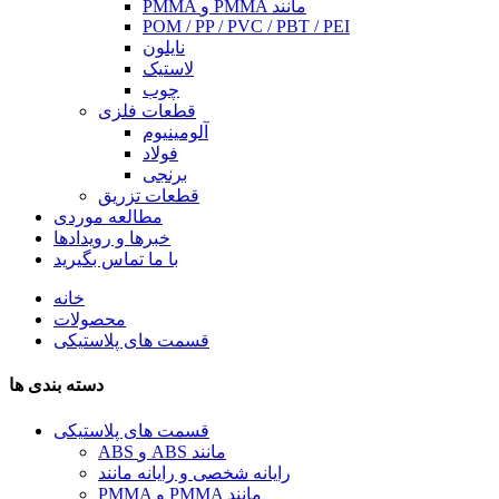
PMMA و PMMA مانند
POM / PP / PVC / PBT / PEI
نایلون
لاستیک
چوب
قطعات فلزی
آلومینیوم
فولاد
برنجی
قطعات تزریق
مطالعه موردی
خبرها و رویدادها
با ما تماس بگیرید
خانه
محصولات
قسمت های پلاستیکی
دسته بندی ها
قسمت های پلاستیکی
ABS و ABS مانند
رایانه شخصی و رایانه مانند
PMMA و PMMA مانند