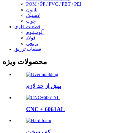
POM / PP / PVC / PBT / PEI
نایلون
لاستیک
چوب
قطعات فلزی
آلومینیوم
فولاد
برنجی
قطعات تزریق
محصولات ویژه
بیش از حد لازم
CNC + 6061AL
کف سخت