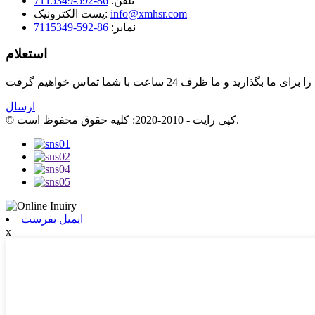
تلفن:
86-592-7115349
info@xmhsr.com
پست الکترونیک:
نمابر:
86-592-7115349
استعلام
ارسال
© کپی رایت - 2010-2020: کلیه حقوق محفوظ است.
ایمیل بفرست
x