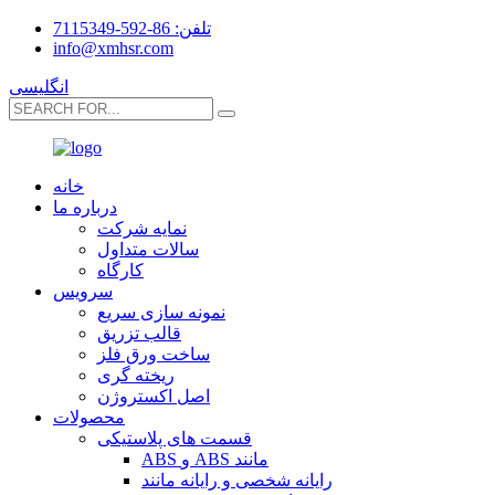
تلفن: 86-592-7115349
info@xmhsr.com
انگلیسی
خانه
درباره ما
نمایه شرکت
سالات متداول
کارگاه
سرویس
نمونه سازی سریع
قالب تزریق
ساخت ورق فلز
ریخته گری
اصل اکستروژن
محصولات
قسمت های پلاستیکی
ABS و ABS مانند
رایانه شخصی و رایانه مانند