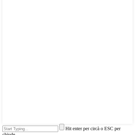
Hit enter per circà o ESC per
chjude