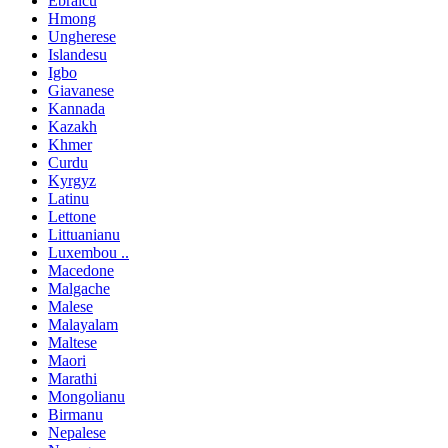
Ebraicu
Hmong
Ungherese
Islandesu
Igbo
Giavanese
Kannada
Kazakh
Khmer
Curdu
Kyrgyz
Latinu
Lettone
Littuanianu
Luxembou ..
Macedone
Malgache
Malese
Malayalam
Maltese
Maori
Marathi
Mongolianu
Birmanu
Nepalese