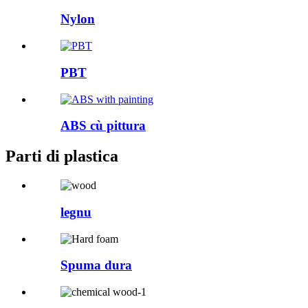
Nylon
PBT
ABS cù pittura
Parti di plastica
legnu
Spuma dura