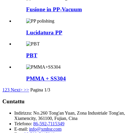
Fusione in PP-Vacuum
Lucidatura PP
PBT
PMMA + SS304
1
2
3
Next>
>>
Pagina 1/3
Cuntattu
Indirizzu:
No.260 Tong'an Yuan, Zona Industriale Tong'an,
Xiamencity, 361100, Fujian, Cina
Telefono:
86-592-7115349
E-mail:
info@xmhsr.com