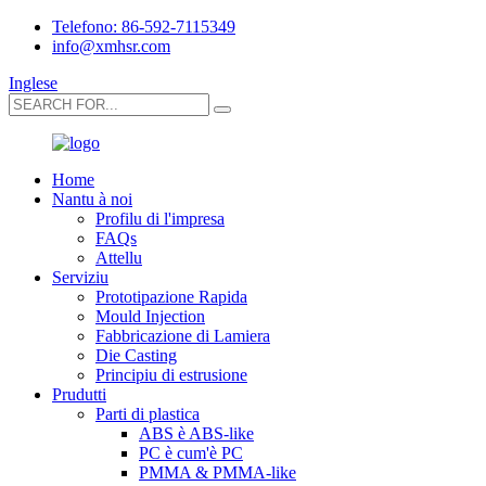
Telefono: 86-592-7115349
info@xmhsr.com
Inglese
Home
Nantu à noi
Profilu di l'impresa
FAQs
Attellu
Serviziu
Prototipazione Rapida
Mould Injection
Fabbricazione di Lamiera
Die Casting
Principiu di estrusione
Prudutti
Parti di plastica
ABS è ABS-like
PC è cum'è PC
PMMA & PMMA-like