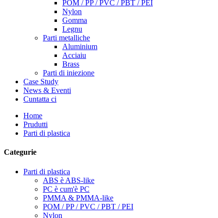
POM / PP / PVC / PBT / PEI
Nylon
Gomma
Legnu
Parti metalliche
Aluminium
Acciaiu
Brass
Parti di iniezione
Case Study
News & Eventi
Cuntatta ci
Home
Prudutti
Parti di plastica
Categurie
Parti di plastica
ABS è ABS-like
PC è cum'è PC
PMMA & PMMA-like
POM / PP / PVC / PBT / PEI
Nylon