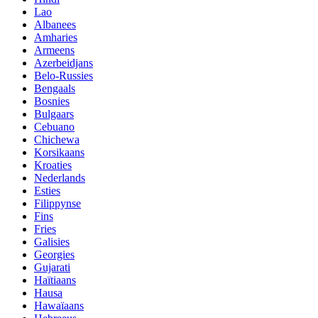
Lao
Albanees
Amharies
Armeens
Azerbeidjans
Belo-Russies
Bengaals
Bosnies
Bulgaars
Cebuano
Chichewa
Korsikaans
Kroaties
Nederlands
Esties
Filippynse
Fins
Fries
Galisies
Georgies
Gujarati
Haïtiaans
Hausa
Hawaïaans