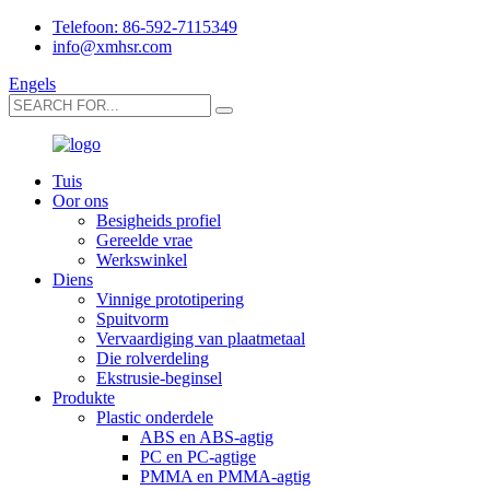
Telefoon: 86-592-7115349
info@xmhsr.com
Engels
Tuis
Oor ons
Besigheids profiel
Gereelde vrae
Werkswinkel
Diens
Vinnige prototipering
Spuitvorm
Vervaardiging van plaatmetaal
Die rolverdeling
Ekstrusie-beginsel
Produkte
Plastic onderdele
ABS en ABS-agtig
PC en PC-agtige
PMMA en PMMA-agtig