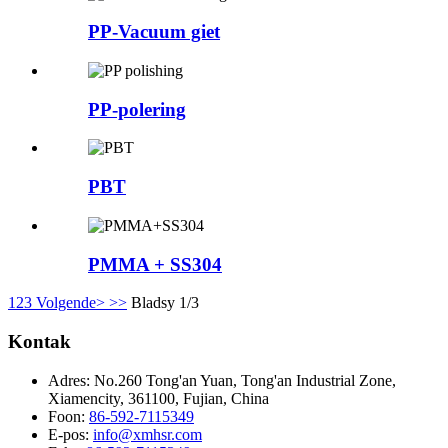
PP-Vacuum giet
PP-polering
PBT
PMMA + SS304
1
2
3
Volgende>
>>
Bladsy 1/3
Kontak
Adres:
No.260 Tong'an Yuan, Tong'an Industrial Zone,
Xiamencity, 361100, Fujian, China
Foon:
86-592-7115349
E-pos:
info@xmhsr.com