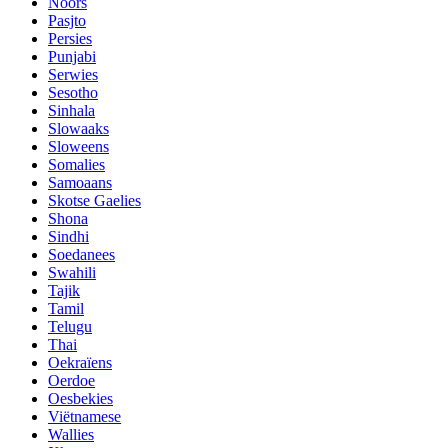
Noors
Pasjto
Persies
Punjabi
Serwies
Sesotho
Sinhala
Slowaaks
Sloweens
Somalies
Samoaans
Skotse Gaelies
Shona
Sindhi
Soedanees
Swahili
Tajik
Tamil
Telugu
Thai
Oekraïens
Oerdoe
Oesbekies
Viëtnamese
Wallies