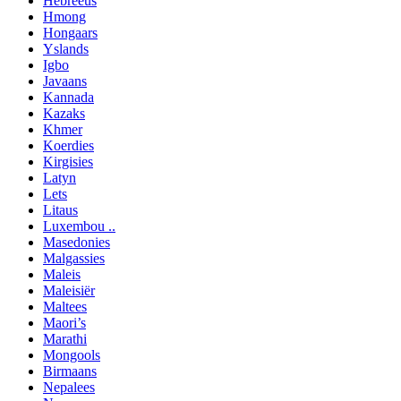
Hebreeus
Hmong
Hongaars
Yslands
Igbo
Javaans
Kannada
Kazaks
Khmer
Koerdies
Kirgisies
Latyn
Lets
Litaus
Luxembou ..
Masedonies
Malgassies
Maleis
Maleisiër
Maltees
Maori’s
Marathi
Mongools
Birmaans
Nepalees