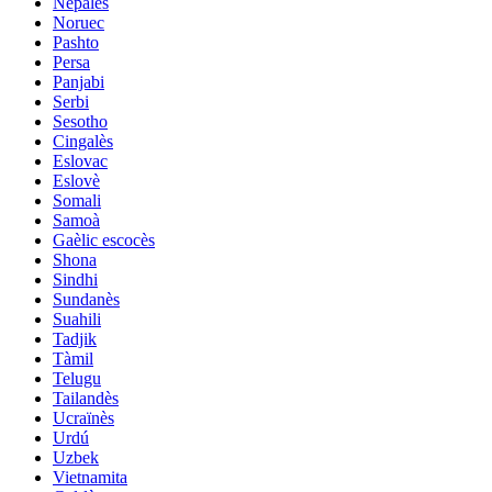
Nepalès
Noruec
Pashto
Persa
Panjabi
Serbi
Sesotho
Cingalès
Eslovac
Eslovè
Somali
Samoà
Gaèlic escocès
Shona
Sindhi
Sundanès
Suahili
Tadjik
Tàmil
Telugu
Tailandès
Ucraïnès
Urdú
Uzbek
Vietnamita