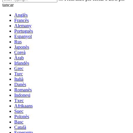
tancar
Anglès
Francès
Alemany
Portuguès
Espanyol
Rus
Japonès
Coreà
Àrab
Irlandès
Grec
Turc
Italià
Danès
Romanès
Indonesi
Txec
Afrikaans
Suec
Polonès
Basc
Català
Esperanto