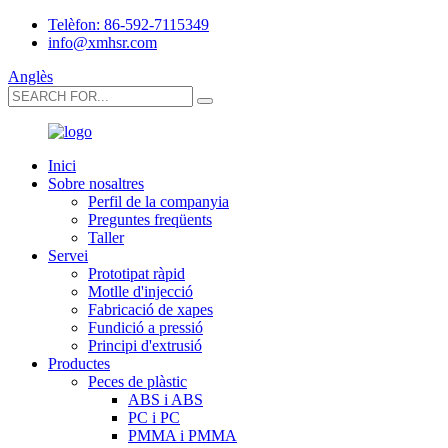
Telèfon: 86-592-7115349
info@xmhsr.com
Anglès
Inici
Sobre nosaltres
Perfil de la companyia
Preguntes freqüents
Taller
Servei
Prototipat ràpid
Motlle d'injecció
Fabricació de xapes
Fundició a pressió
Principi d'extrusió
Productes
Peces de plàstic
ABS i ABS
PC i PC
PMMA i PMMA