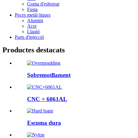
Goma d'esborrar
Fusta
Peces metàl·liques
Alumini
Acer
Llautó
Parts d'injecció
Productes destacats
Sobremotllament
CNC + 6061AL
Escuma dura