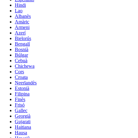
Hindi
Lao
Albanès
Amàric
Armeni
Azerí
Bielorús
Bengalí
Bosnià
Búlgar
Cebuà
Chichewa
Cors
Croata
Neerlandès
Estonià
Filipina
Finès
Frisó
Gallec
Georgià
Gujarati
Haitiana
Hausa