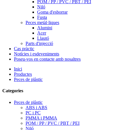
POM / PP / PVC / PBT / PEI
Niló
Goma d'esborrar
Fusta
Peces metàl·liques
Alumini
Acer
Llautó
Parts d'injecció
Cas pràctic
Notícies i esdeveniments
Poseu-vos en contacte amb nosaltres
Inici
Productes
Peces de plàstic
Categories
Peces de plàstic
ABS i ABS
PC i PC
PMMA i PMMA
POM / PP / PVC / PBT / PEI
Niló