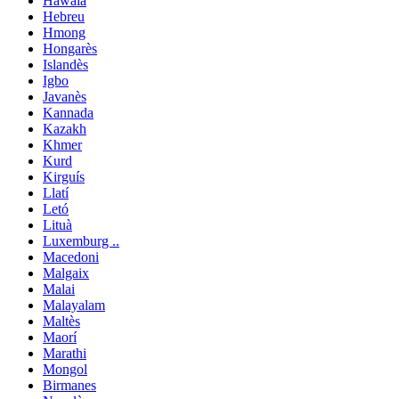
Hawaià
Hebreu
Hmong
Hongarès
Islandès
Igbo
Javanès
Kannada
Kazakh
Khmer
Kurd
Kirguís
Llatí
Letó
Lituà
Luxemburg ..
Macedoni
Malgaix
Malai
Malayalam
Maltès
Maorí
Marathi
Mongol
Birmanes