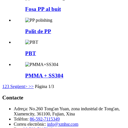
Fosa PP al buit
Polit de PP
PBT
PMMA + SS304
1
2
3
Següent>
>>
Pàgina 1/3
Contacte
Adreça:
No.260 Tong'an Yuan, zona industrial de Tong'an,
Xiamencity, 361100, Fujian, Xina
Telèfon:
86-592-7115349
Correu electrònic:
info@xmhsr.com