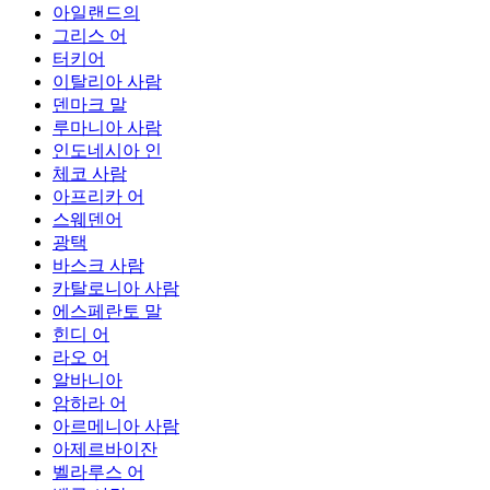
아일랜드의
그리스 어
터키어
이탈리아 사람
덴마크 말
루마니아 사람
인도네시아 인
체코 사람
아프리카 어
스웨덴어
광택
바스크 사람
카탈로니아 사람
에스페란토 말
힌디 어
라오 어
알바니아
암하라 어
아르메니아 사람
아제르바이잔
벨라루스 어