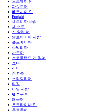
노르웨이 인
파슈토어
페르시아 인
Punjabi
세르비아 사람
세 소토
신 할라 어
슬로바키아 사람
슬로베니아
소말리아
사모아
스코틀랜드 게 일어
쇼나
신디
순 다어
스와힐리어
타직
타밀 사람
텔루구 어
태국어
우크라이나 인
우르두어