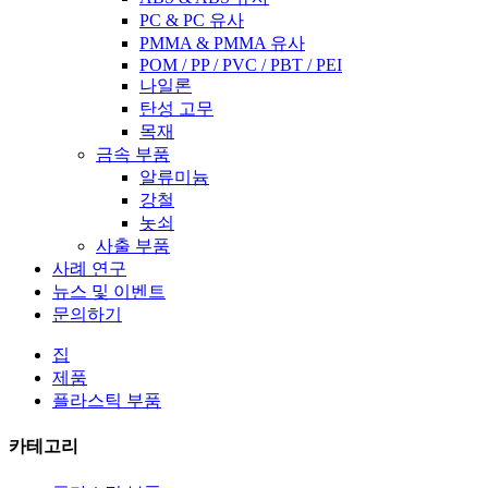
PC & PC 유사
PMMA & PMMA 유사
POM / PP / PVC / PBT / PEI
나일론
탄성 고무
목재
금속 부품
알류미늄
강철
놋쇠
사출 부품
사례 연구
뉴스 및 이벤트
문의하기
집
제품
플라스틱 부품
카테고리