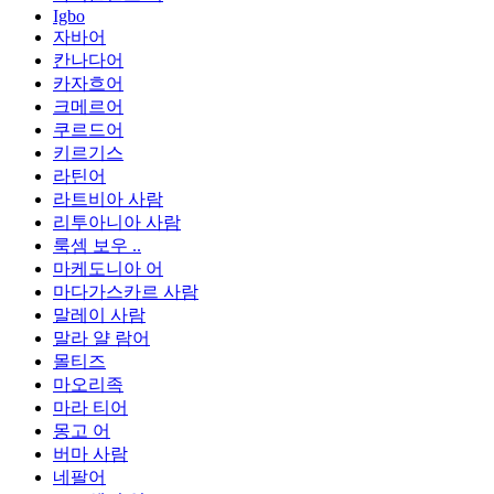
Igbo
자바어
칸나다어
카자흐어
크메르어
쿠르드어
키르기스
라틴어
라트비아 사람
리투아니아 사람
룩셈 보우 ..
마케도니아 어
마다가스카르 사람
말레이 사람
말라 얄 람어
몰티즈
마오리족
마라 티어
몽고 어
버마 사람
네팔어