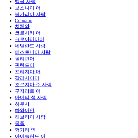
벵골 사람
보스니아 어
불가리아 사람
Cebuano
치체와
코르시카 어
크로아티아어
네덜란드 사람
에스토니아 사람
필리핀어
핀란드어
프리지아 어
갈리시아어
조르지아 주 사람
구자라트 어
아이티 섬 사람
하우사
하와이안
헤브라이 사람
몽족
헝가리 인
아이슬란드 어