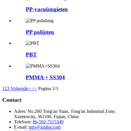
PP-vacuümgieten
PP polijsten
PBT
PMMA + SS304
1
2
3
Volgende>
>>
Pagina 1/3
Contact
Adres:
No.260 Tong'an Yuan, Tong'an Industrial Zone,
Xiamencity, 361100, Fujian, China
Telefoon:
86-592-7115349
E-mail:
info@xmhsr.com