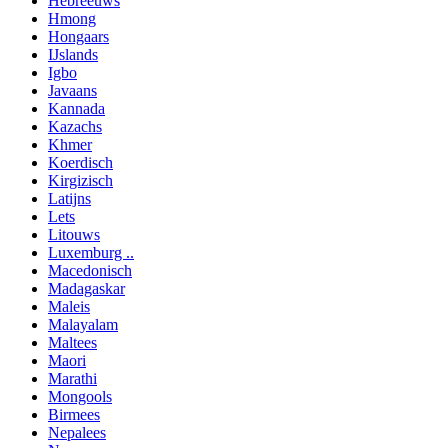
Hebreeuws
Hmong
Hongaars
IJslands
Igbo
Javaans
Kannada
Kazachs
Khmer
Koerdisch
Kirgizisch
Latijns
Lets
Litouws
Luxemburg ..
Macedonisch
Madagaskar
Maleis
Malayalam
Maltees
Maori
Marathi
Mongools
Birmees
Nepalees