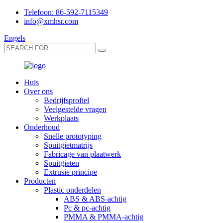
Telefoon: 86-592-7115349
info@xmhsr.com
Engels
Huis
Over ons
Bedrijfsprofiel
Veelgestelde vragen
Werkplaats
Onderhoud
Snelle prototyping
Spuitgietmatrijs
Fabricage van plaatwerk
Spuitgieten
Extrusie principe
Producten
Plastic onderdelen
ABS & ABS-achtig
Pc & pc-achtig
PMMA & PMMA-achtig