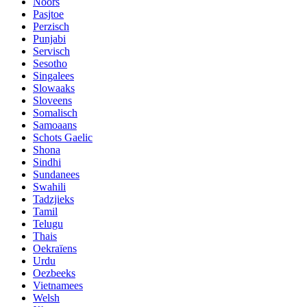
Noors
Pasjtoe
Perzisch
Punjabi
Servisch
Sesotho
Singalees
Slowaaks
Sloveens
Somalisch
Samoaans
Schots Gaelic
Shona
Sindhi
Sundanees
Swahili
Tadzjieks
Tamil
Telugu
Thais
Oekraïens
Urdu
Oezbeeks
Vietnamees
Welsh