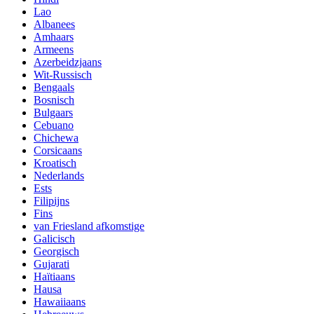
Lao
Albanees
Amhaars
Armeens
Azerbeidzjaans
Wit-Russisch
Bengaals
Bosnisch
Bulgaars
Cebuano
Chichewa
Corsicaans
Kroatisch
Nederlands
Ests
Filipijns
Fins
van Friesland afkomstige
Galicisch
Georgisch
Gujarati
Haïtiaans
Hausa
Hawaiiaans