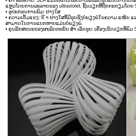
•
ຄຳ ອະທິບາຍ: SLA ແມ່ນເທັກໂນໂລຢີການຜະລິດຮູບແບບການຮັກສາຮ
ແຫຼວໂດຍການລະລາຍຂອງ ultraviolet. ຊິ້ນວຽກທີ່ຖືກກະກຽມໂດຍ S
•
ອຸປະກອນການພິມ: ຢາງໃສ
•
ຄວາມເຂັ້ມແຂງ: ນ້ ຳ ຢາງໃສທີ່ມີຮູບຊົງບໍ່ພຽງພໍໃນຄວາມ ແໜ້
ສາມາດໃນການແບກຫາບແມ່ນບໍ່ພຽງພໍ.
•
ຄຸນລັກສະນະຂອງຜະລິດຕະພັນ ສຳ ເລັດຮູບ: ເຄື່ອງເຮັດວຽກທີ່ພິ