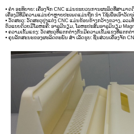
•
ຄຳ ອະທິບາຍ: ເຄື່ອງຈັກ CNC ແມ່ນຂະບວນການຜະລິດທີ່ສາມາດດຶງດ
ເຄື່ອງມືທີ່ມີຄວາມແມ່ນຍໍາຫຼາຍປະເພດແມ່ນຖືກ ນຳ ໃຊ້ເພື່ອເອົາວັ
•
ວັດສະດຸ: ວັດສະດຸປຸງແຕ່ງ CNC ແມ່ນຂ້ອນຂ້າງກວ້າງຂວາງ, ລວມທ
ຕົວແບບດ້ວຍມືໂລຫະຄື: ອາລູມີນຽມ, ໂລຫະປະສົມອາລູມິນຽມ Magnes
•
ຄວາມເຂັ້ມແຂງ: ວັດສະດຸທີ່ແຕກຕ່າງກັນມີຄວາມເຂັ້ມແຂງທີ່ແຕ
•
ຄຸນລັກສະນະຂອງຜະລິດຕະພັນ ສຳ ເລັດຮູບ: ຊິ້ນສ່ວນເຄື່ອງຈັກ 