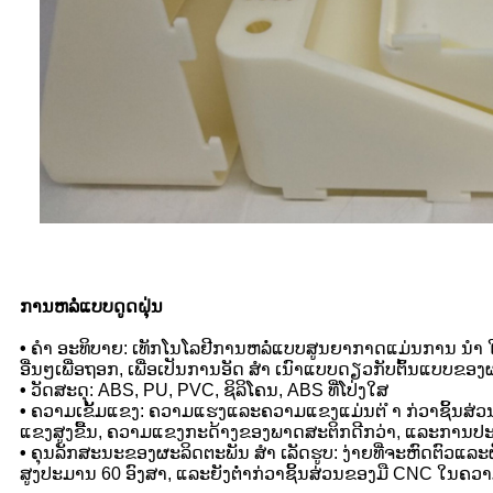
ການຫລໍ່ແບບດູດຝຸ່ນ
•
ຄຳ ອະທິບາຍ: ເທັກໂນໂລຢີການຫລໍ່ແບບສູນຍາກາດແມ່ນການ ນຳ ໃຊ
ອື່ນໆເພື່ອຖອກ, ເພື່ອເປັນການອັດ ສຳ ເນົາແບບດຽວກັບຕົ້ນແບບຂອງ
•
ວັດສະດຸ: ABS, PU, ​​PVC, ຊິລິໂຄນ, ABS ທີ່ໂປ່ງໃສ
•
ຄວາມເຂັ້ມແຂງ: ຄວາມແຮງແລະຄວາມແຂງແມ່ນຕ່ ຳ ກ່ວາຊິ້ນສ່ວນ
ແຂງສູງຂື້ນ, ຄວາມແຂງກະດ້າງຂອງພາດສະຕິກດີກວ່າ, ແລະການປະມ
•
ຄຸນລັກສະນະຂອງຜະລິດຕະພັນ ສຳ ເລັດຮູບ: ງ່າຍທີ່ຈະຫົດຕົວແລ
ສູງປະມານ 60 ອົງສາ, ແລະຍັງຕໍ່າກ່ວາຊິ້ນສ່ວນຂອງມື CNC ໃນ