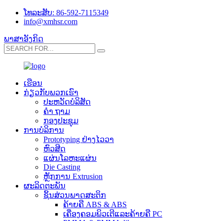
ໂທລະສັບ: 86-592-7115349
info@xmhsr.com
ພາສາອັງກິດ
ເຮືອນ
ກ່ຽວ​ກັບ​ພວກ​ເຮົາ
ປະ​ຫວັດ​ບໍ​ລິ​ສັດ
ຄຳ ຖາມ
ກອງປະຊຸມ
ການບໍລິການ
Prototyping ຢ່າງໄວວາ
ຫົວສີດ
ແຜ່ນໂລຫະແຜ່ນ
Die Casting
ຫຼັກການ Extrusion
ຜະລິດຕະພັນ
ຊິ້ນສ່ວນພາດສະຕິກ
ຄ້າຍຄື ABS & ABS
ເຄື່ອງຄອມພິວເຕີແລະຄ້າຍຄື PC