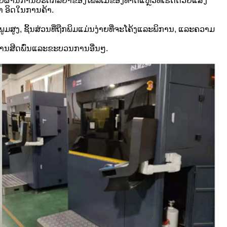
ດຍຜ່ານການປະຕິກິລິຍາຂອງໂພລິເມີຂອງທາດແຫຼວທີ່ເຮັດດ້ວຍແສງ
ຳ ອິດໃນການຄ້າ.
ູງ, ຊິ້ນສ່ວນທີ່ຖືກພິມແມ່ນງ່າຍທີ່ຈະໂຄ້ງແລະພິການ, ແລະຄວາມ
ວຍການສີດພົ່ນແລະຂະບວນການອື່ນໆ.