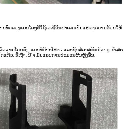
ທີການທົດລອງແບບໄວໆທີ່ໃຊ້ເລເຊີອິນຟາເລດເປັນແຫລ່ງຄວາມຮ້ອນໃຫ້
ວັດແທກໂດຍກົງ, ແບບທີ່ມີປະໂຫຍດແລະຊິ້ນສ່ວນສຕິກນ້ອຍໆ. ຂໍ້ເສຍ
ກ້ວ, ຂີ້ເຖົ່າ, ນ້ ຳ ມັນແລະການປະມວນຜົນຫຼັງອື່ນ.