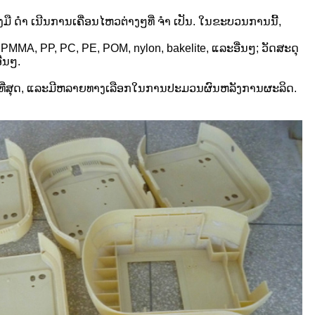
ື ດຳ ເນີນການເຄື່ອນໄຫວຕ່າງໆທີ່ ຈຳ ເປັນ. ໃນຂະບວນການນີ້,
PMMA, PP, PC, PE, POM, nylon, bakelite, ແລະອື່ນໆ; ວັດສະດຸ
່ນໆ.
ີ່ດີທີ່ສຸດ, ແລະມີຫລາຍທາງເລືອກໃນການປະມວນຜົນຫລັງການຜະລິດ.