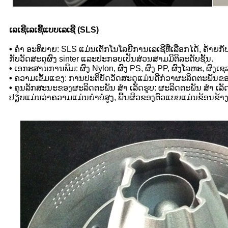
ເລເຊີເລເຊີ້ແບບເລເຊີ (SLS)
•
ຄຳ ອະທິບາຍ: SLS ແມ່ນເຕັກໂນໂລຍີການເລເຊີທີ່ເລືອກໄດ້, ຄ້າ
ກັບວັດສະດຸຜົງ sinter ແລະປະກອບເປັນສ່ວນສາມມິຕິລະດັບຊັ້ນ.
•
ເອກະສານການພິມ: ຜົງ Nylon, ຜົງ PS, ຜົງ PP, ຜົງໂລຫະ, ຜົງ
•
ຄວາມເຂັ້ມແຂງ: ການປະຕິບັດວັດສະດຸແມ່ນດີກ່ວາຜະລິດຕະພັນຂອ
•
ຄຸນລັກສະນະຂອງຜະລິດຕະພັນ ສຳ ເລັດຮູບ: ຜະລິດຕະພັນ ສຳ ເລັດ
ປຽບແມ່ນວ່າຄວາມແມ່ນຍໍາບໍ່ສູງ, ພື້ນຜິວຂອງຕົວແບບແມ່ນຂ້ອນຂ້າງຂ