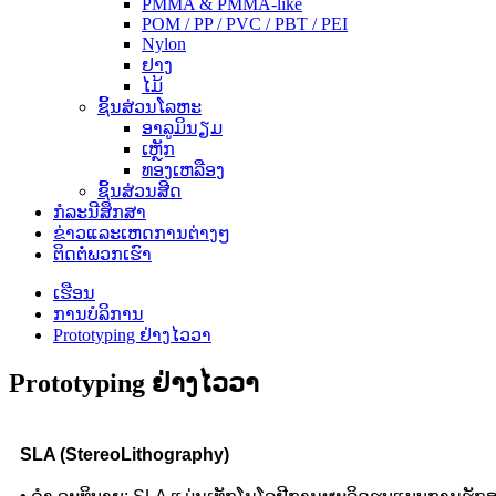
PMMA & PMMA-like
POM / PP / PVC / PBT / PEI
Nylon
ຢາງ
ໄມ້
ຊິ້ນສ່ວນໂລຫະ
ອາລູມິນຽມ
ເຫຼັກ
ທອງເຫລືອງ
ຊິ້ນສ່ວນສີດ
ກໍ​ລະ​ນີ​ສຶກ​ສາ
ຂ່າວແລະເຫດການຕ່າງໆ
ຕິດ​ຕໍ່​ພວກ​ເຮົາ
ເຮືອນ
ການບໍລິການ
Prototyping ຢ່າງໄວວາ
Prototyping ຢ່າງໄວວາ
SLA (StereoLithography)