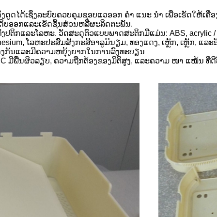
ູດໄດ້ເຊິ່ງລະບົບຄວບຄຸມຊອບແວອອກ ຄຳ ແນະ ນຳ ເພື່ອເຮັດໃຫ້ເຄື່ອງມ
ດຖຸດິບອອກແລະເຮັດຊິ້ນສ່ວນຫລືຜະລິດຕະພັນ.
ັງປຕິກແລະໂລຫະ. ວັດສະດຸຕົວແບບພາດສະຕິກມືແມ່ນ: ABS, acrylic / 
ium, ໂລຫະປະສົມສັງກະສີອາລູມິນຽມ, ທອງແດງ, ເຫຼັກ, ເຫຼັກ, ແລະອື
ກຕ່າງກັນແລະມີຄວາມຫຍຸ້ງຍາກໃນການລົງທະບຽນ
CNC ມີພື້ນຜິວລຽບ, ຄວາມຖືກຕ້ອງຂອງມິຕິສູງ, ແລະຄວາມ ໜາ ແໜ້ນ ທ