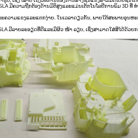
ູບ, ເຊິ່ງ ໝາຍ ເຖິງວິທີການຂອງການສ້າງຊັ້ນແຂງສາມມິຕິໂດຍຊັ້ນໂ
LA ມີຄວາມຖືກຕ້ອງດ້ານມິຕິສູງແລະແມ່ນເຕັກໂນໂລຢີການພິມ 3D ທີ່ ທ
ນ ແລະຄວາມແຂງແລະແຕກງ່າຍ. ໃນເວລາດຽວກັນ, ພາຍໃຕ້ສະພາບອຸນຫະພູມສ
ມ SLA ມີລາຍລະອຽດທີ່ດີແລະມີຜິວ ໜ້າ ລຽບ, ເຊິ່ງສາມາດໃສ່ສີໄດ້ດ້