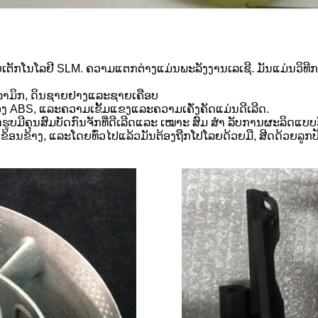
ຍກັບເຕັກໂນໂລຢີ SLM. ຄວາມແຕກຕ່າງແມ່ນພະລັງງານເລເຊີ. ມັນແມ່ນວິ
ເຊລາມິກ, ດິນຊາຍຢາງແລະຊາຍເຄືອບ
ງ ABS, ແລະຄວາມເຂັ້ມແຂງແລະຄວາມເຄັ່ງຄັດແມ່ນດີເລີດ.
ຮູບມີຄຸນສົມບັດກົນຈັກທີ່ດີເລີດແລະ ເໝາະ ສົມ ສຳ ລັບການຜະລິດແບບ
້ອນຂ້າງ, ແລະໂດຍທົ່ວໄປແລ້ວມັນຕ້ອງຖືກໂປໂລຍດ້ວຍມື, ສີດດ້ວຍລູກປັດແ