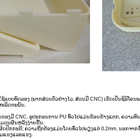
້ແບບທົດລອງ (ພາກສ່ວນຕົວຢ່າງໄວ, ສ່ວນມື CNC) ເຮັດເປັນຊິລິໂຄ
ຜະລິດຕະພັນ.
ຂອງມື CNC. ອຸປະກອນການ PU ທົ່ວໄປແມ່ນຂ້ອນຂ້າງແຕກ, ຄວາມທົນ
ວນຜົນຫລັງງ່າຍຂື້ນ.
ະຜິດປົກກະຕິ; ຄວາມຖືກຕ້ອງແມ່ນໂດຍທົ່ວໄປພຽງແຕ່ 0.2mm. ນອກຈາກ
ຄວາມແຂງແລະແຂງ.