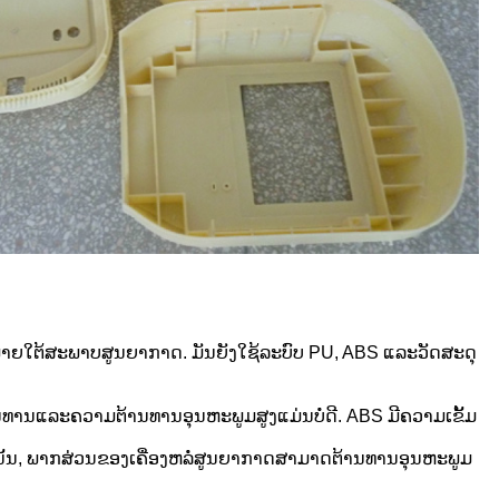
ນພາຍໃຕ້ສະພາບສູນຍາກາດ. ມັນຍັງໃຊ້ລະບົບ PU, ABS ແລະວັດສະດຸ
ທານແລະຄວາມຕ້ານທານອຸນຫະພູມສູງແມ່ນບໍ່ດີ. ABS ມີຄວາມເຂັ້ມ
ນັ້ນ, ພາກສ່ວນຂອງເຄື່ອງຫລໍ່ສູນຍາກາດສາມາດຕ້ານທານອຸນຫະພູມ