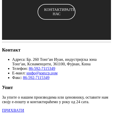
КОНТАКТИРАЈТЕ
НАС
Контакт
Адреса:
Бр. 260 Тонг'ан Иуан, индустријска зона
Тонг'ан, Ксиаменцити, 361100, Фујиан, Кина
Телефон:
86-592-7115349
Е-маил:
инфо@кмхср.цом
Факс:
86-592-7115349
Упит
За упите о нашим производима или ценовнику, оставите нам
своју е-пошту и контактираћемо у року од 24 сата.
ПРИХВАТИ