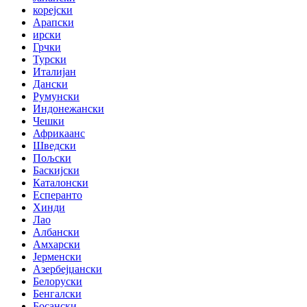
корејски
Арапски
ирски
Грчки
Турски
Италијан
Дански
Румунски
Индонежански
Чешки
Африкаанс
Шведски
Пољски
Баскијски
Каталонски
Есперанто
Хинди
Лао
Албански
Амхарски
Јерменски
Азербејџански
Белоруски
Бенгалски
Босански