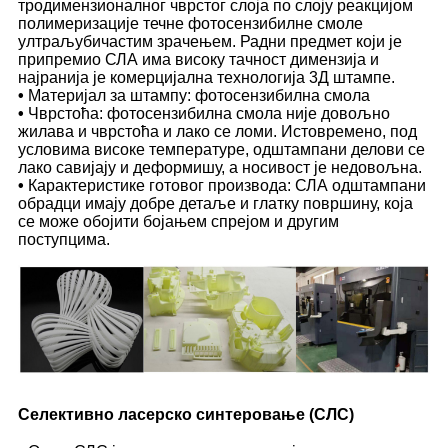
тродимензионалног чврстог слоја по слоју реакцијом
полимеризације течне фотосензибилне смоле
ултраљубичастим зрачењем. Радни предмет који је
припремио СЛА има високу тачност димензија и
најранија је комерцијална технологија 3Д штампе.
•
Материјал за штампу: фотосензибилна смола
•
Чврстоћа: фотосензибилна смола није довољно
жилава и чврстоћа и лако се ломи. Истовремено, под
условима високе температуре, одштампани делови се
лако савијају и деформишу, а носивост је недовољна.
•
Карактеристике готовог производа: СЛА одштампани
обрадци имају добре детаље и глатку површину, која
се може обојити бојањем спрејом и другим
поступцима.
Селективно ласерско синтеровање (СЛС)