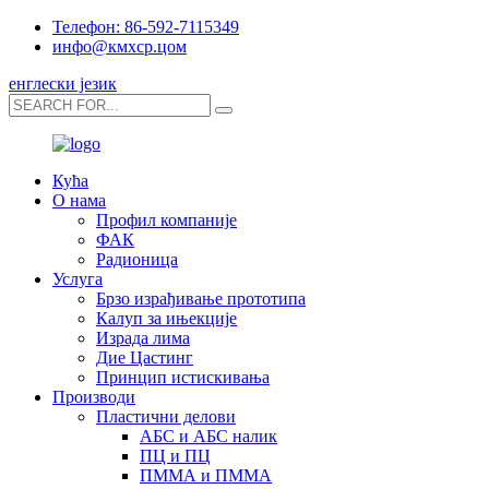
Телефон: 86-592-7115349
инфо@кмхср.цом
енглески језик
Кућа
О нама
Профил компаније
ФАК
Радионица
Услуга
Брзо израђивање прототипа
Калуп за ињекције
Израда лима
Дие Цастинг
Принцип истискивања
Производи
Пластични делови
АБС и АБС налик
ПЦ и ПЦ
ПММА и ПММА