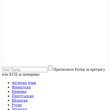
Притисните Ентер за претрагу
или ЕСЦ за затварање
енглески језик
Француски
Немачки
Португалски
Шпански
Руски
Јапански