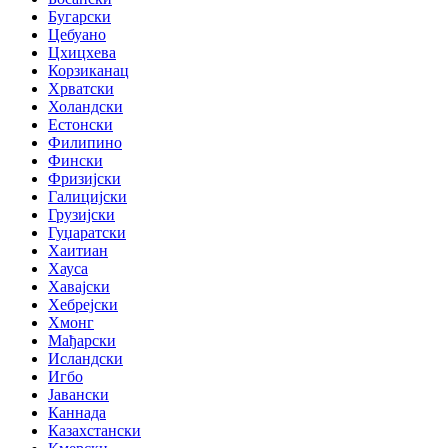
Бугарски
Цебуано
Цхицхева
Корзиканац
Хрватски
Холандски
Естонски
Филипино
Фински
Фризијски
Галицијски
Грузијски
Гуџаратски
Хаитиан
Хауса
Хавајски
Хебрејски
Хмонг
Мађарски
Исландски
Игбо
Јавански
Каннада
Казахстански