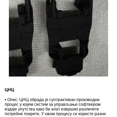
ЦНЦ
•
Опис: ЦНЦ обрада је суптрактиван производни
процес у којем систем за управљање софтвером
издаје упутства како би алат извршио различите
потребне покрете. У овом процесу се користе разни