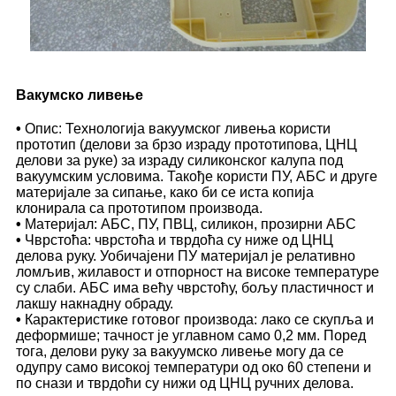
Вакумско ливење
•
Опис: Технологија вакуумског ливења користи
прототип (делови за брзо израду прототипова, ЦНЦ
делови за руке) за израду силиконског калупа под
вакуумским условима. Такође користи ПУ, АБС и друге
материјале за сипање, како би се иста копија
клонирала са прототипом производа.
•
Материјал: АБС, ПУ, ПВЦ, силикон, прозирни АБС
•
Чврстоћа: чврстоћа и тврдоћа су ниже од ЦНЦ
делова руку. Уобичајени ПУ материјал је релативно
ломљив, жилавост и отпорност на високе температуре
су слаби. АБС има већу чврстоћу, бољу пластичност и
лакшу накнадну обраду.
•
Карактеристике готовог производа: лако се скупља и
деформише; тачност је углавном само 0,2 мм. Поред
тога, делови руку за вакуумско ливење могу да се
одупру само високој температури од око 60 степени и
по снази и тврдоћи су нижи од ЦНЦ ручних делова.