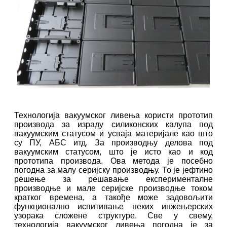
Технологија вакуумског ливења користи прототип
производа за израду силиконских калупа под
вакуумским статусом и усваја материјале као што
су ПУ, АБС итд. За производњу делова под
вакуумским статусом, што је исто као и код
прототипа производа. Ова метода је посебно
погодна за малу серијску производњу. То је јефтино
решење за решавање експерименталне
производње и мале серијске производње током
кратког времена, а такође може задовољити
функционално испитивање неких инжењерских
узорака сложене структуре. Све у свему,
технологија вакуумског ливења погодна је за