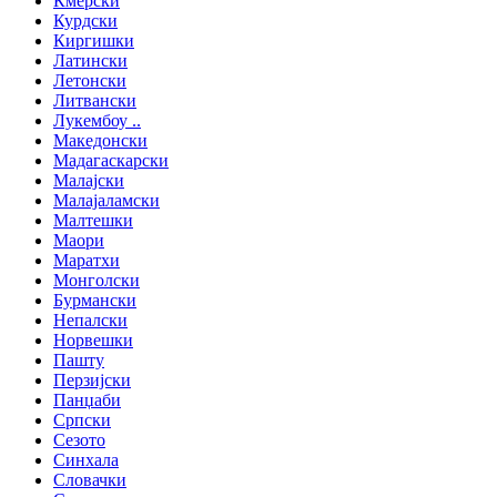
Кмерски
Курдски
Киргишки
Латински
Летонски
Литвански
Лукембоу ..
Македонски
Мадагаскарски
Малајски
Малајаламски
Малтешки
Маори
Маратхи
Монголски
Бурмански
Непалски
Норвешки
Пашту
Перзијски
Панџаби
Српски
Сезото
Синхала
Словачки