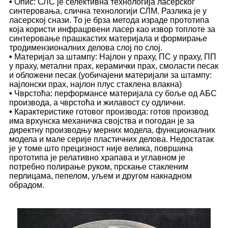
•
Опис: СЛС је селективна технологија ласерског
синтеровања, слична технологији СЛМ. Разлика је у
ласерској снази. То је брза метода израде прототипа
која користи инфрацрвени ласер као извор топлоте за
синтеровање прашкастих материјала и формирање
тродимензионалних делова слој по слој.
•
Материјал за штампу: Најлон у праху, ПС у праху, ПП
у праху, метални прах, керамички прах, смоласти песак
и обложени песак (уобичајени материјали за штампу:
најлонски прах, најлон плус стаклена влакна)
•
Чврстоћа: перформансе материјала су боље од АБС
производа, а чврстоћа и жилавост су одлични.
•
Карактеристике готовог производа: готов производ
има врхунска механичка својства и погодан је за
директну производњу мерних модела, функционалних
модела и мале серије пластичних делова. Недостатак
је у томе што прецизност није велика, површина
прототипа је релативно храпава и углавном је
потребно полирање руком, прскање стакленим
перлицама, пепелом, уљем и другом накнадном
обрадом.