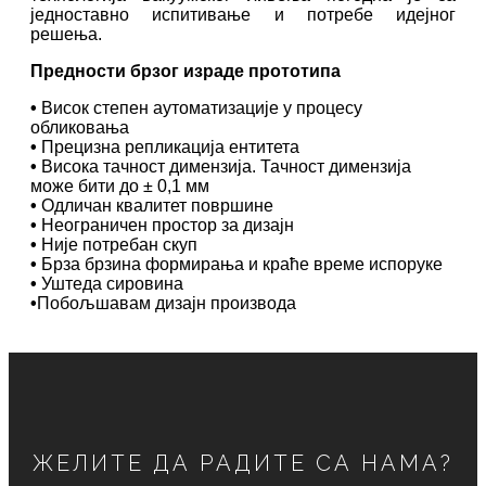
једноставно испитивање и потребе идејног
решења.
Предности брзог израде прототипа
•
Висок степен аутоматизације у процесу
обликовања
•
Прецизна репликација ентитета
•
Висока тачност димензија. Тачност димензија
може бити до ± 0,1 мм
•
Одличан квалитет површине
•
Неограничен простор за дизајн
•
Није потребан скуп
•
Брза брзина формирања и краће време испоруке
•
Уштеда сировина
•
Побољшавам дизајн производа
ЖЕЛИТЕ ДА РАДИТЕ СА НАМА?