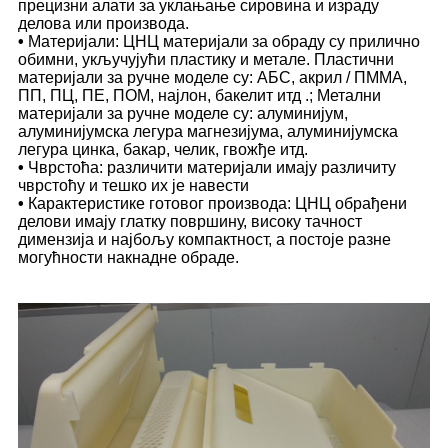
прецизни алати за уклањање сировина и израду
делова или производа.
•
Материјали: ЦНЦ материјали за обраду су прилично
обимни, укључујући пластику и метале. Пластични
материјали за ручне моделе су: АБС, акрил / ПММА,
ПП, ПЦ, ПЕ, ПОМ, најлон, бакелит итд .; Метални
материјали за ручне моделе су: алуминијум,
алуминијумска легура магнезијума, алуминијумска
легура цинка, бакар, челик, гвожђе итд.
•
Чврстоћа: различити материјали имају различиту
чврстоћу и тешко их је навести
•
Карактеристике готовог производа: ЦНЦ обрађени
делови имају глатку површину, високу тачност
димензија и најбољу компактност, а постоје разне
могућности накнадне обраде.