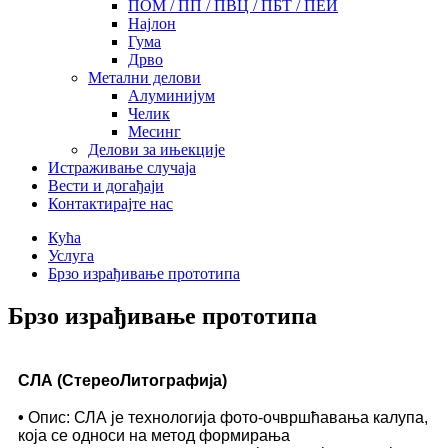
ПОМ / ПП / ПВЦ / ПБТ / ПЕИ
Најлон
Гума
Дрво
Метални делови
Алуминијум
Челик
Месинг
Делови за ињекције
Истраживање случаја
Вести и догађаји
Контактирајте нас
Кућа
Услуга
Брзо израђивање прототипа
Брзо израђивање прототипа
СЛА (СтереоЛитографија)
•
Опис: СЛА је технологија фото-очвршћавања калупа,
која се односи на метод формирања