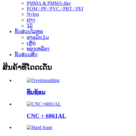
PMMA & PMMA-like
POM / PP / PVC / PBT / PEI
Nylon
ຢາງ
ໄມ້
ຊິ້ນສ່ວນໂລຫະ
ອາລູມິນຽມ
ເຫຼັກ
ທອງເຫລືອງ
ຊິ້ນສ່ວນສີດ
ສິນຄ້າທີ່ໂດດເດັ່ນ
ທັບຊ້ອນ
CNC + 6061AL