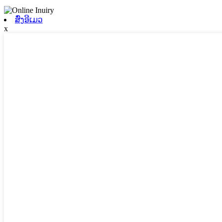
ສົ່ງອີເມວ
x