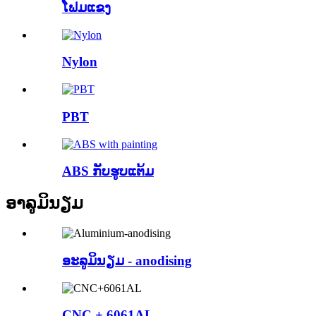
ໂຟມແຂງ
Nylon
PBT
ABS ກັບຮູບແຕ້ມ
ອາລູມິນຽມ
ອະລູມິນຽມ - anodising
CNC + 6061AL