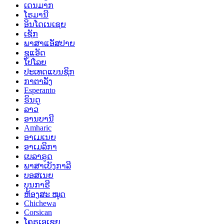
ເດນມາກ
ໂຣມານີ
ອິນໂດເນເຊຍ
ເຊັກ
ພາສາແອັສປາຍ
ຊູແອັດ
ໂປໂລຍ
ປະເທດແບນຊິກ
ກາຕາລັງ
Esperanto
ຮິນດູ
ລາວ
ອານບານີ
Amharic
ອາເມເນຍ
ອາເມລິກາ
ເບລາຣູດ
ພາສາເບັງກາລີ
ບອສເນຍ
ບຸນກາຣີ
ຫ້ອງສະ ໝຸດ
Chichewa
Corsican
ໂຄຣເອເຊຍ