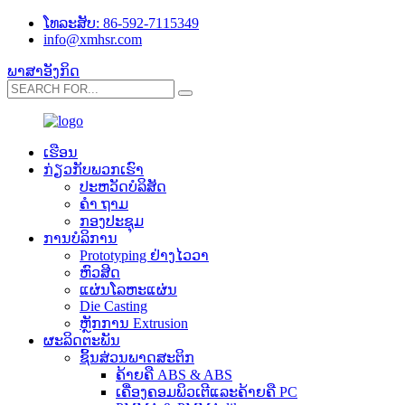
ໂທລະສັບ: 86-592-7115349
info@xmhsr.com
ພາສາອັງກິດ
ເຮືອນ
ກ່ຽວ​ກັບ​ພວກ​ເຮົາ
ປະ​ຫວັດ​ບໍ​ລິ​ສັດ
ຄຳ ຖາມ
ກອງປະຊຸມ
ການບໍລິການ
Prototyping ຢ່າງໄວວາ
ຫົວສີດ
ແຜ່ນໂລຫະແຜ່ນ
Die Casting
ຫຼັກການ Extrusion
ຜະລິດຕະພັນ
ຊິ້ນສ່ວນພາດສະຕິກ
ຄ້າຍຄື ABS & ABS
ເຄື່ອງຄອມພິວເຕີແລະຄ້າຍຄື PC