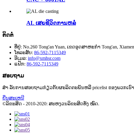
AL ເສຍຊີວິດການຫລໍ່
ຕິດຕໍ່
ທີ່ຢູ່:
No.260 Tong'an Yuan, ເຂດອຸດສາຫະກໍາ Tong'an, Xiamenci
ໂທລະສັບ:
86-592-7115349
ອີເມລ:
info@xmhsr.com
ແຟັກ:
86-592-7115349
ສອບຖາມ
ສຳ ລັບການສອບຖາມກ່ຽວກັບຜະລິດຕະພັນຫລື pricelist ຂອງພວກເຮົ
ຍື່ນສະເຫນີ
©ລິຂະສິດ - 2010-2020: ສະຫງວນລິຂະສິດທັງ ໝົດ.