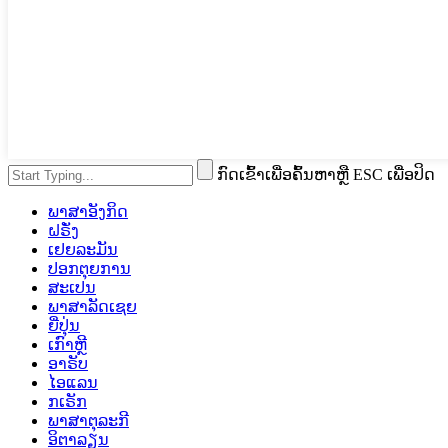
ກົດເຂົ້າເພື່ອຄົ້ນຫາຫຼື ESC ເພື່ອປິດ
ພາສາອັງກິດ
ຝຣັ່ງ
ເຢຍລະມັນ
ປອກຕຸຍການ
ສະເປນ
ພາສາລັດເຊຍ
ຍີ່ປຸ່ນ
ເກົາຫຼີ
ອາຣັບ
ໄອແລນ
ກເຣັກ
ພາສາຕຸລະກີ
ອິຕາລຽນ