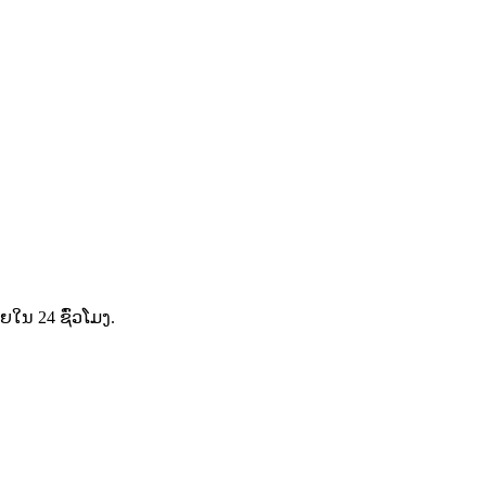
ໃນ 24 ຊົ່ວໂມງ.