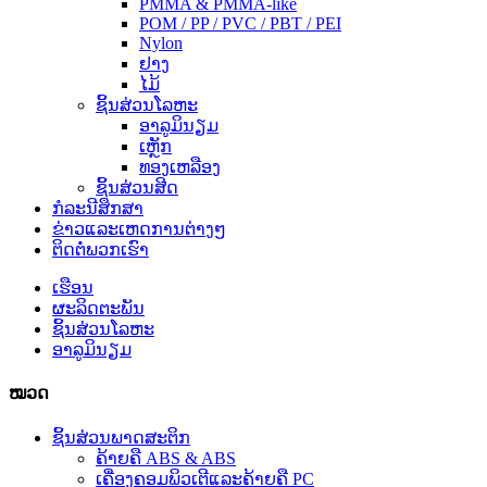
PMMA & PMMA-like
POM / PP / PVC / PBT / PEI
Nylon
ຢາງ
ໄມ້
ຊິ້ນສ່ວນໂລຫະ
ອາລູມິນຽມ
ເຫຼັກ
ທອງເຫລືອງ
ຊິ້ນສ່ວນສີດ
ກໍ​ລະ​ນີ​ສຶກ​ສາ
ຂ່າວແລະເຫດການຕ່າງໆ
ຕິດ​ຕໍ່​ພວກ​ເຮົາ
ເຮືອນ
ຜະລິດຕະພັນ
ຊິ້ນສ່ວນໂລຫະ
ອາລູມິນຽມ
ໝວດ
ຊິ້ນສ່ວນພາດສະຕິກ
ຄ້າຍຄື ABS & ABS
ເຄື່ອງຄອມພິວເຕີແລະຄ້າຍຄື PC