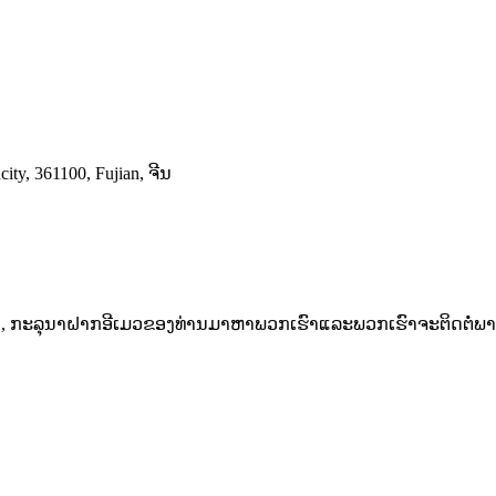
ty, 361100, Fujian, ຈີນ
າ, ກະລຸນາຝາກອີເມວຂອງທ່ານມາຫາພວກເຮົາແລະພວກເຮົາຈະຕິດຕໍ່ພາຍ