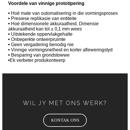
Voordele van vinnige prototipering
•
Hoë mate van outomatisering in die vormingsproses
•
Presiese replikasie van entiteite
•
Hoë dimensionele akkuraatheid. Dimensie
akkuraatheid kan tot ± 0,1 mm wees
•
Uitstekende oppervlakgehalte
•
Onbeperkte ontwerpruimte
•
Geen vergadering benodig nie
•
Vinnige vormingsnelheid en korter afleweringstyd
•
Besparing van grondstowwe
•
Ek verbeter produkontwerp
WIL JY MET ONS WERK?
KONTAK ONS