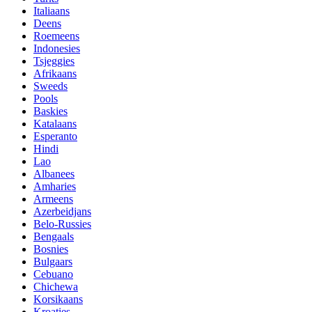
Italiaans
Deens
Roemeens
Indonesies
Tsjeggies
Afrikaans
Sweeds
Pools
Baskies
Katalaans
Esperanto
Hindi
Lao
Albanees
Amharies
Armeens
Azerbeidjans
Belo-Russies
Bengaals
Bosnies
Bulgaars
Cebuano
Chichewa
Korsikaans
Kroaties