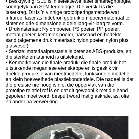
•
Beskrywing: SLS is 'n selektiewe laser sintertegnologie,
soortgelyk aan SLM-tegnologie. Die verskil is die
laserkrag. Dit is 'n vinnige prototiperingsmetode wat
infrarooi laser as hittebron gebruik om poeiermateriaal te
sinter en drie-dimensionele dele laag-vir-laag te vorm.
•
Drukmateriaal: Nylon poeier, PS poeier, PP poeier,
metaal poeier, keramiek poeier, harssand en bedekte
sand (algemene druk materiaal: nylon poeier, nylon plus
glasvesel)
•
Sterkte: materiaalprestasie is beter as ABS-produkte, en
die sterkte en taaiheid is uitstekend.
•
Kenmerke van die finale produk: die finale produk het
uitstekende meganiese eienskappe en is geskik vir
direkte produksie van meetmodelle, funksionele modelle
en klein hoeveelhede plastiekonderdele. Die nadeel is dat
die presisie nie hoog is nie, die oppervlak van die
prototipe relatief rof is en dat dit gewoonlik met die hand
gepoleer moet word, bespuit word met glaskrale, as, olie
en ander na-verwerking.