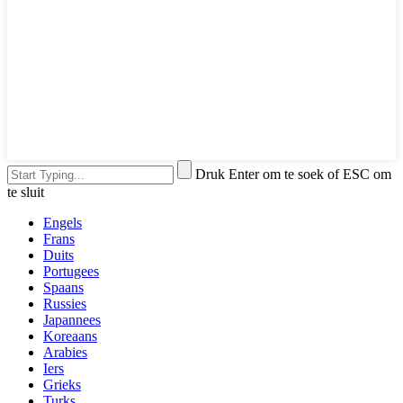
Druk Enter om te soek of ESC om
te sluit
Engels
Frans
Duits
Portugees
Spaans
Russies
Japannees
Koreaans
Arabies
Iers
Grieks
Turks