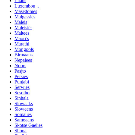
Litaus
Luxembou ..
Masedonies
Malgassies
Maleis
Maleisiër
Maltees
Maori’s
Marathi
Mongools
Birmaans
Nepalees
Noors
Pasjto
Persies
Punjabi
Serwies
Sesotho
Sinhala
Slowaaks
Sloweens
Somalies
Samoaans
Skotse Gaelies
Shona