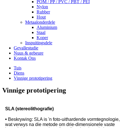
POM / PP / PVC / PBT / PEI
Nylon
Rubber
Hout
Metaalonderdele
Aluminium
Staal
Koper
Inspuitingsdele
Gevallestudie
Nuus & gebeure
Kontak Ons
Tuis
Diens
Vinnige prototipering
Vinnige prototipering
SLA (stereolithografie)
•
Beskrywing: SLA is 'n foto-uithardende vormtegnologie,
wat verwys na die metode om drie-dimensionele vaste