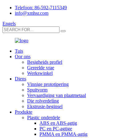
Telefoon: 86-592-7115349
info@xmhsr.com
Engels
Tuis
Oor ons
Besigheids profiel
Gereelde vrae
Werkswinkel
Diens
Vinnige prototipering
Spuitvorm
Vervaardiging van plaatmetaal
Die rolverdeling
Ekstrusie-beginsel
Produkte
Plastic onderdele
ABS en ABS-agtig
PC en PC-agtige
PMMA en PMMA-agtig