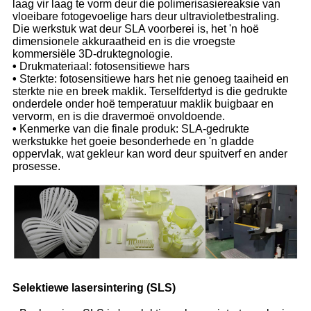
laag vir laag te vorm deur die polimerisasiereaksie van
vloeibare fotogevoelige hars deur ultravioletbestraling.
Die werkstuk wat deur SLA voorberei is, het 'n hoë
dimensionele akkuraatheid en is die vroegste
kommersiële 3D-druktegnologie.
•
Drukmateriaal: fotosensitiewe hars
•
Sterkte: fotosensitiewe hars het nie genoeg taaiheid en
sterkte nie en breek maklik. Terselfdertyd is die gedrukte
onderdele onder hoë temperatuur maklik buigbaar en
vervorm, en is die dravermoë onvoldoende.
•
Kenmerke van die finale produk: SLA-gedrukte
werkstukke het goeie besonderhede en 'n gladde
oppervlak, wat gekleur kan word deur spuitverf en ander
prosesse.
Selektiewe lasersintering (SLS)