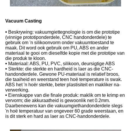
Vacuum Casting
•
Beskrywing: vakuumgiettegnologie is om die prototipe
(vinnige prototiponderdele, CNC handonderdele) te
gebruik om 'n silikoonvorm onder vakuumtoestand te
maak. Dit word ook gebruik om PU, ABS en ander
materiaal te gooi om dieselfde kopie met die prototipe van
die produk te kloon.
•
Materiaal: ABS, PU, ​​PVC, silikoon, deursigtige ABS
•
Sterkte: die sterkte en hardheid is laer as die CNC-
handonderdele. Gewone PU-materiaal is relatief broos,
die taaiheid en weerstand teen hoë temperature is swak.
ABS het 'n hoër sterkte, beter plastisiteit en makliker na-
verwerking.
•
Eienskappe van die finale produk: maklik om te krimp en
vervorm; die akkuraatheid is gewoonlik net 0.2mm.
Daarbenewens kan die vakuumgiethandonderdele slegs
'n hoë temperatuur van ongeveer 60 grade weerstaan, en
is dit sterk en hard as laer as CNC-handonderdele.