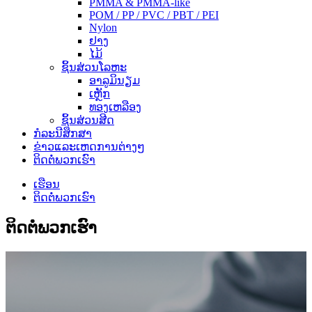
PMMA & PMMA-like
POM / PP / PVC / PBT / PEI
Nylon
ຢາງ
ໄມ້
ຊິ້ນສ່ວນໂລຫະ
ອາລູມິນຽມ
ເຫຼັກ
ທອງເຫລືອງ
ຊິ້ນສ່ວນສີດ
ກໍ​ລະ​ນີ​ສຶກ​ສາ
ຂ່າວແລະເຫດການຕ່າງໆ
ຕິດ​ຕໍ່​ພວກ​ເຮົາ
ເຮືອນ
ຕິດ​ຕໍ່​ພວກ​ເຮົາ
ຕິດ​ຕໍ່​ພວກ​ເຮົາ