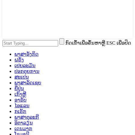
ກົດເຂົ້າເພື່ອຄົ້ນຫາຫຼື ESC ເພື່ອປິດ
ພາສາອັງກິດ
ຝຣັ່ງ
ເຢຍລະມັນ
ປອກຕຸຍການ
ສະເປນ
ພາສາລັດເຊຍ
ຍີ່ປຸ່ນ
ເກົາຫຼີ
ອາຣັບ
ໄອແລນ
ກເຣັກ
ພາສາຕຸລະກີ
ອິຕາລຽນ
ເດນມາກ
ໂຣມານີ