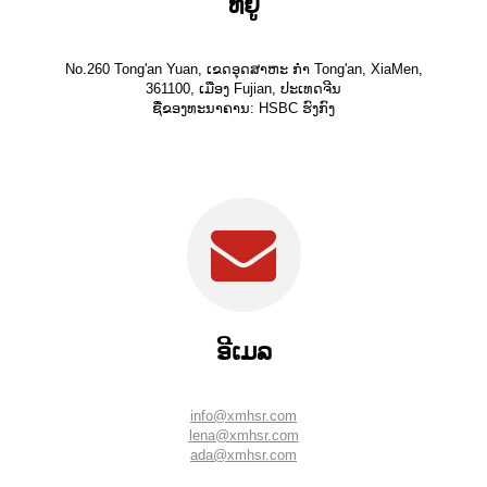
ທີ່ຢູ່
No.260 Tong'an Yuan, ເຂດອຸດສາຫະ ກຳ Tong'an, XiaMen,
361100, ເມືອງ Fujian, ປະເທດຈີນ
ຊື່ຂອງທະນາຄານ: HSBC ຮົງກົງ
ອີເມລ
info@xmhsr.com
lena@xmhsr.com
ada@xmhsr.com