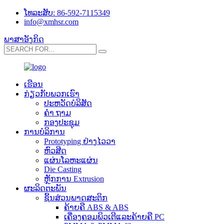
ໂທລະສັບ: 86-592-7115349
info@xmhsr.com
ພາສາອັງກິດ
ເຮືອນ
ກ່ຽວ​ກັບ​ພວກ​ເຮົາ
ປະ​ຫວັດ​ບໍ​ລິ​ສັດ
ຄຳ ຖາມ
ກອງປະຊຸມ
ການບໍລິການ
Prototyping ຢ່າງໄວວາ
ຫົວສີດ
ແຜ່ນໂລຫະແຜ່ນ
Die Casting
ຫຼັກການ Extrusion
ຜະລິດຕະພັນ
ຊິ້ນສ່ວນພາດສະຕິກ
ຄ້າຍຄື ABS & ABS
ເຄື່ອງຄອມພິວເຕີແລະຄ້າຍຄື PC