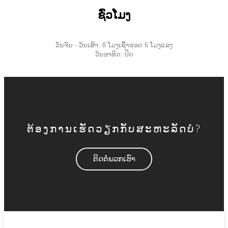
ຊົ່ວໂມງ
ວັນຈັນ - ວັນເສົາ: 8 ໂມງເຊົ້າຮອດ 6 ໂມງແລງ
ວັນອາທິດ: ປິດ
ຕ້ອງການເຮັດວຽກກັບສະຫະລັດບໍ?
ຕິດ​ຕໍ່​ພວກ​ເຮົາ