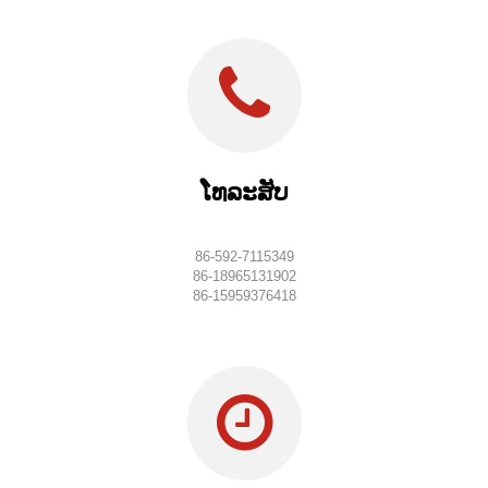
ໂທລະສັບ
86-592-7115349
86-18965131902
86-15959376418