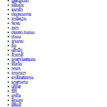
ເອສໂຕເນຍ
ຟິລິບປິນ
ແຟງລັງ
ປະເທດເກາະ
ກາລິຊຽນ
ຈໍເຈຍ
ກູບາ
ປະເທດ Haitian
Hausa
ຮາວາຍ
ຍິວ
ເຜົ່າມົ້ງ
ຮັງກາຣີ
ພາສາໄອສແລນ
ອິໂກໂບ
ຈາວາ
ການາດາ
ຄາຊັກສະຖານ
ພາສາລາວ
ເຄີດິສ
ກີກີ
ລາຕິນ
ລັດເວຍ
ລີທົວນີ