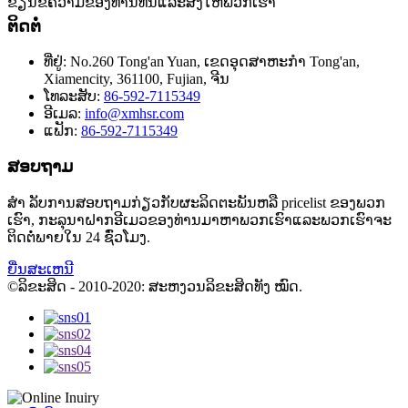
ຂຽນຂໍ້ຄວາມຂອງທ່ານທີ່ນີ້ແລະສົ່ງໃຫ້ພວກເຮົາ
ຕິດຕໍ່
ທີ່ຢູ່:
No.260 Tong'an Yuan, ເຂດອຸດສາຫະກໍາ Tong'an,
Xiamencity, 361100, Fujian, ຈີນ
ໂທລະສັບ:
86-592-7115349
ອີເມລ:
info@xmhsr.com
ແຟັກ:
86-592-7115349
ສອບຖາມ
ສຳ ລັບການສອບຖາມກ່ຽວກັບຜະລິດຕະພັນຫລື pricelist ຂອງພວກ
ເຮົາ, ກະລຸນາຝາກອີເມວຂອງທ່ານມາຫາພວກເຮົາແລະພວກເຮົາຈະ
ຕິດຕໍ່ພາຍໃນ 24 ຊົ່ວໂມງ.
ຍື່ນສະເຫນີ
©ລິຂະສິດ - 2010-2020: ສະຫງວນລິຂະສິດທັງ ໝົດ.