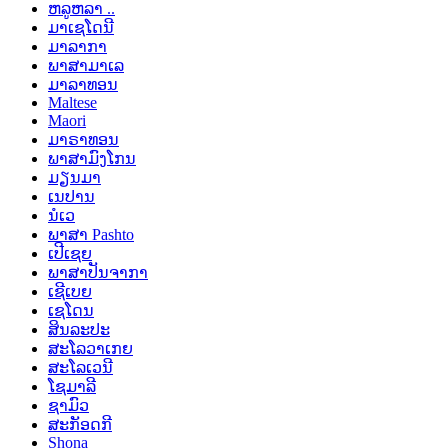
ຫລູຫລາ ..
ມາເຊໂດນີ
ມາລາກາ
ພາສາມາເລ
ມາລາທອນ
Maltese
Maori
ມາຣາທອນ
ພາສາມົງໂກນ
ມຽນມາ
ເນປານ
ນໍເວ
ພາສາ Pashto
ເປີເຊຍ
ພາສາປັນຈາກາ
ເຊີເບຍ
ເຊໂດນ
ສິນລະປະ
ສະໂລວາເກຍ
ສະໂລເວນີ
ໂຊມາລີ
ຊາມົວ
ສະກັອດກີ
Shona