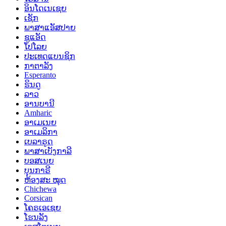
ອິນໂດເນເຊຍ
ເຊັກ
ພາສາແອັສປາຍ
ຊູແອັດ
ໂປໂລຍ
ປະເທດແບນຊິກ
ກາຕາລັງ
Esperanto
ຮິນດູ
ລາວ
ອານບານີ
Amharic
ອາເມເນຍ
ອາເມລິກາ
ເບລາຣູດ
ພາສາເບັງກາລີ
ບອສເນຍ
ບຸນກາຣີ
ຫ້ອງສະ ໝຸດ
Chichewa
Corsican
ໂຄຣເອເຊຍ
ໂຮນລັງ