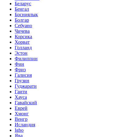
Беларус
Бенгал
Босниялық
Болгар
Себуано
Чичева
Корсика
Хорват
Голланд
Эстон
Филиппин
Фин
Фриз
Галисия
Грузин
Гуджарати
Гаити
Хауса
Гавайский
Еврей
Хмонг
Венгр
Исландия
Igbo
Ява