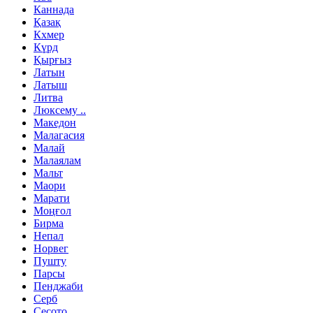
Каннада
Қазақ
Кхмер
Күрд
Қырғыз
Латын
Латыш
Литва
Люксему ..
Македон
Малагасия
Малай
Малаялам
Мальт
Маори
Марати
Моңғол
Бирма
Непал
Норвег
Пушту
Парсы
Пенджаби
Серб
Сесото