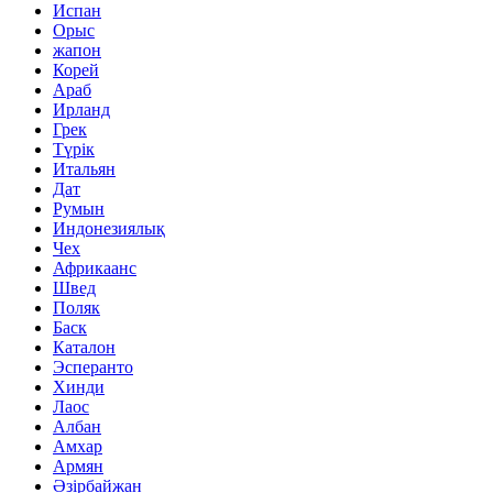
Испан
Орыс
жапон
Корей
Араб
Ирланд
Грек
Түрік
Итальян
Дат
Румын
Индонезиялық
Чех
Африкаанс
Швед
Поляк
Баск
Каталон
Эсперанто
Хинди
Лаос
Албан
Амхар
Армян
Әзірбайжан