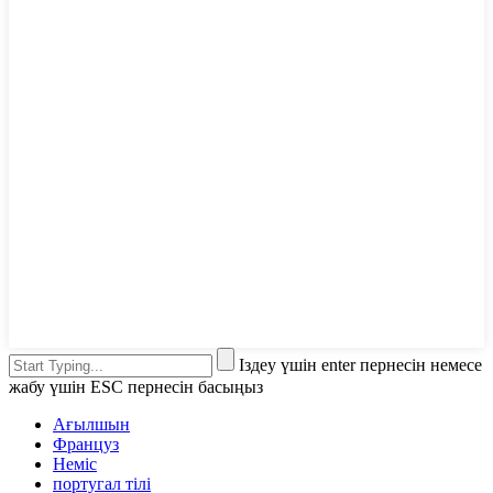
Іздеу үшін enter пернесін немесе
жабу үшін ESC пернесін басыңыз
Ағылшын
Француз
Неміс
португал тілі