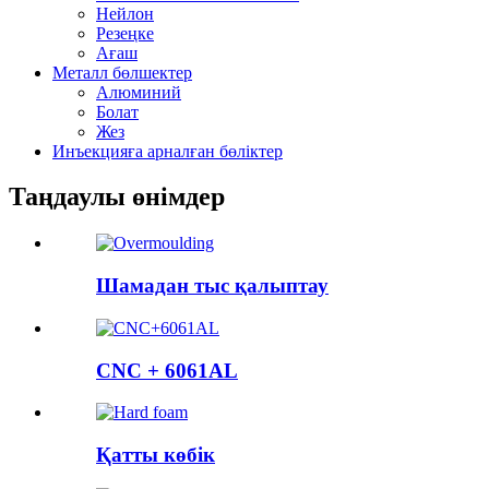
Нейлон
Резеңке
Ағаш
Металл бөлшектер
Алюминий
Болат
Жез
Инъекцияға арналған бөліктер
Таңдаулы өнімдер
Шамадан тыс қалыптау
CNC + 6061AL
Қатты көбік