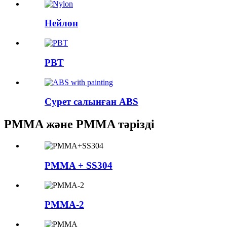
Нейлон
PBT
Сурет салынған ABS
PMMA және PMMA тәрізді
PMMA + SS304
PMMA-2