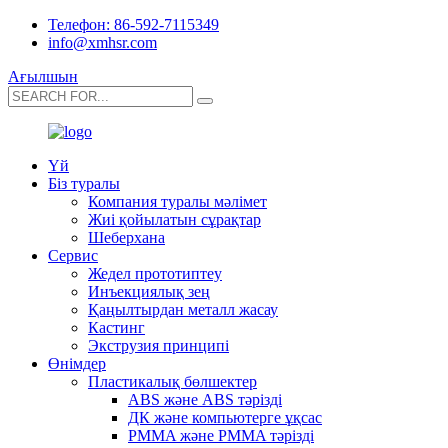
Телефон: 86-592-7115349
info@xmhsr.com
Ағылшын
Үй
Біз туралы
Компания туралы мәлімет
Жиі қойылатын сұрақтар
Шеберхана
Сервис
Жедел прототиптеу
Инъекциялық зең
Қаңылтырдан металл жасау
Кастинг
Экструзия принципі
Өнімдер
Пластикалық бөлшектер
ABS және ABS тәрізді
ДК және компьютерге ұқсас
PMMA және PMMA тәрізді