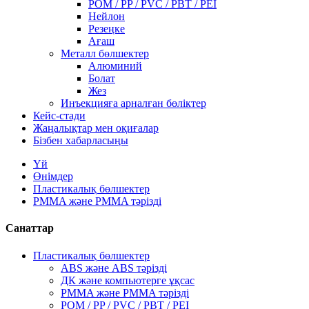
POM / PP / PVC / PBT / PEI
Нейлон
Резеңке
Ағаш
Металл бөлшектер
Алюминий
Болат
Жез
Инъекцияға арналған бөліктер
Кейс-стади
Жаңалықтар мен оқиғалар
Бізбен хабарласыңы
Үй
Өнімдер
Пластикалық бөлшектер
PMMA және PMMA тәрізді
Санаттар
Пластикалық бөлшектер
ABS және ABS тәрізді
ДК және компьютерге ұқсас
PMMA және PMMA тәрізді
POM / PP / PVC / PBT / PEI