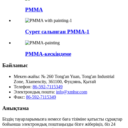
PMMA
Сурет салынған PMMA-1
PMMA-кескіндеме
Байланыс
Мекен-жайы:
№ 260 Tong'an Yuan, Tong'an Industrial
Zone, Xiamencity, 361100, Фуцзянь, Қытай
Телефон:
86-592-7115349
Электрондық пошта:
info@xmhsr.com
Факс:
86-592-7115349
Анықтама
Біздің тауарларымызға немесе баға тізіміне қатысты сұрақтар
бойынша электрондық поштаңызды бізге жіберіңіз, біз 24