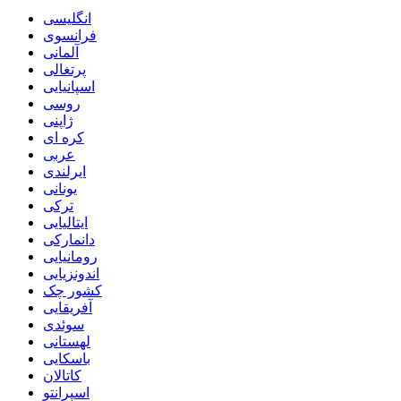
انگلیسی
فرانسوی
آلمانی
پرتغالی
اسپانیایی
روسی
ژاپنی
کره ای
عربی
ایرلندی
یونانی
ترکی
ایتالیایی
دانمارکی
رومانیایی
اندونزیایی
کشور چک
آفریقایی
سوئدی
لهستانی
باسکایی
کاتالان
اسپرانتو