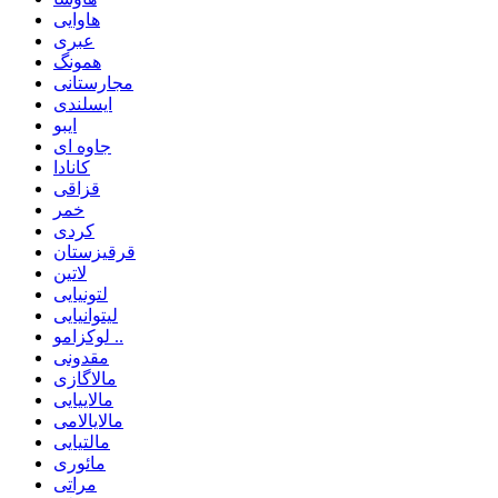
هاوایی
عبری
همونگ
مجارستانی
ایسلندی
ایبو
جاوه ای
کانادا
قزاقی
خمر
کردی
قرقیزستان
لاتین
لتونیایی
لیتوانیایی
لوکزامو ..
مقدونی
مالاگازی
مالاییایی
مالایالامی
مالتیایی
مائوری
مراتی