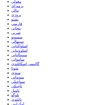
مغولی
برمه ای
نپالی
نروژی
پشتو
فارسی
پنجابی
صربی
سسوتو
سینهالی
اسلواکیایی
اسلوونیایی
سومالیایی
ساموایی
گالیسی اسکاتلندی
شونا
سندی
سوندانی
سواحیلی
تاجیکی
تامیل
تلوگو
تایلندی
اوکراینی