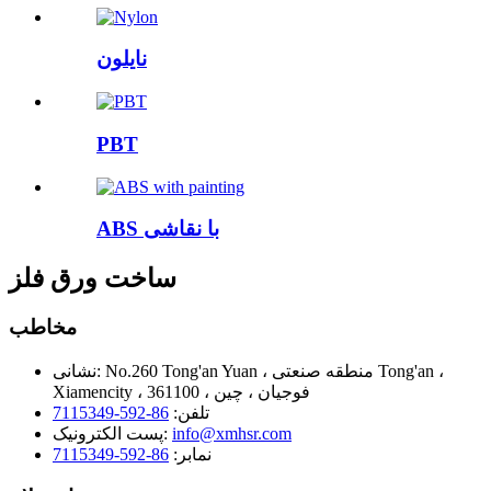
نایلون
PBT
ABS با نقاشی
ساخت ورق فلز
مخاطب
No.260 Tong'an Yuan ، منطقه صنعتی Tong'an ،
نشانی:
Xiamencity ، 361100 ، فوجیان ، چین
تلفن:
86-592-7115349
info@xmhsr.com
پست الکترونیک:
نمابر:
86-592-7115349