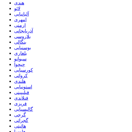
هندی
لائو
آلبانیایی
امهری
ارمنی
آذربایجانی
بلاروسی
بنگالی
بوسنیایی
بلغاری
سبوانو
چیچوا
کورسیایی
کرواتی
هلندی
استونیایی
فیلیپینی
فنلاندی
فریزی
گالیسیایی
گرجی
گجراتی
هائیتی
هاوسا