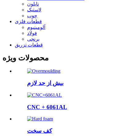
نایلون
لاستیک
چوب
قطعات فلزی
آلومینیوم
فولاد
برنجی
قطعات تزریق
محصولات ویژه
بیش از حد لازم
CNC + 6061AL
کف سخت