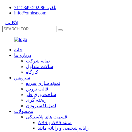
تلفن: 86-592-7115349
info@xmhsr.com
انگلیسی
خانه
درباره ما
نمایه شرکت
سالات متداول
کارگاه
سرویس
نمونه سازی سریع
قالب تزریق
ساخت ورق فلز
ریخته گری
اصل اکستروژن
محصولات
قسمت های پلاستیکی
ABS و ABS مانند
رایانه شخصی و رایانه مانند