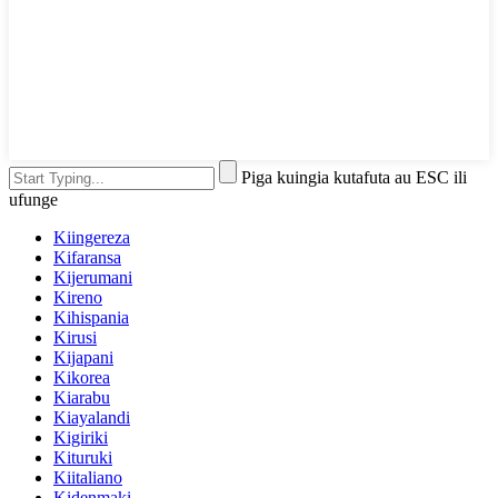
Piga kuingia kutafuta au ESC ili
ufunge
Kiingereza
Kifaransa
Kijerumani
Kireno
Kihispania
Kirusi
Kijapani
Kikorea
Kiarabu
Kiayalandi
Kigiriki
Kituruki
Kiitaliano
Kidenmaki