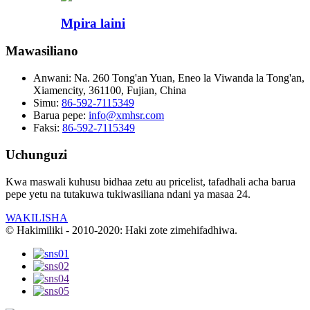
Mpira laini
Mawasiliano
Anwani:
Na. 260 Tong'an Yuan, Eneo la Viwanda la Tong'an,
Xiamencity, 361100, Fujian, China
Simu:
86-592-7115349
Barua pepe:
info@xmhsr.com
Faksi:
86-592-7115349
Uchunguzi
Kwa maswali kuhusu bidhaa zetu au pricelist, tafadhali acha barua
pepe yetu na tutakuwa tukiwasiliana ndani ya masaa 24.
WAKILISHA
© Hakimiliki - 2010-2020: Haki zote zimehifadhiwa.