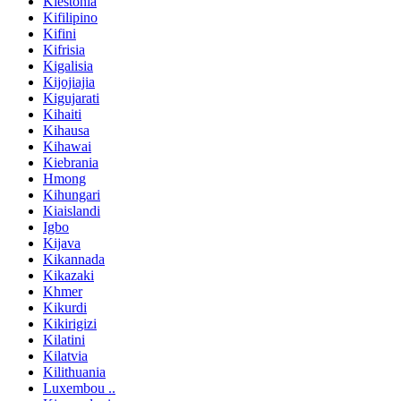
Kiestonia
Kifilipino
Kifini
Kifrisia
Kigalisia
Kijojiajia
Kigujarati
Kihaiti
Kihausa
Kihawai
Kiebrania
Hmong
Kihungari
Kiaislandi
Igbo
Kijava
Kikannada
Kikazaki
Khmer
Kikurdi
Kikirigizi
Kilatini
Kilatvia
Kilithuania
Luxembou ..