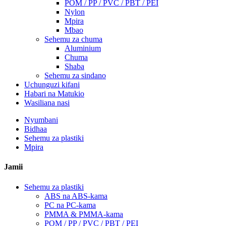
POM / PP / PVC / PBT / PEI
Nylon
Mpira
Mbao
Sehemu za chuma
Aluminium
Chuma
Shaba
Sehemu za sindano
Uchunguzi kifani
Habari na Matukio
Wasiliana nasi
Nyumbani
Bidhaa
Sehemu za plastiki
Mpira
Jamii
Sehemu za plastiki
ABS na ABS-kama
PC na PC-kama
PMMA & PMMA-kama
POM / PP / PVC / PBT / PEI