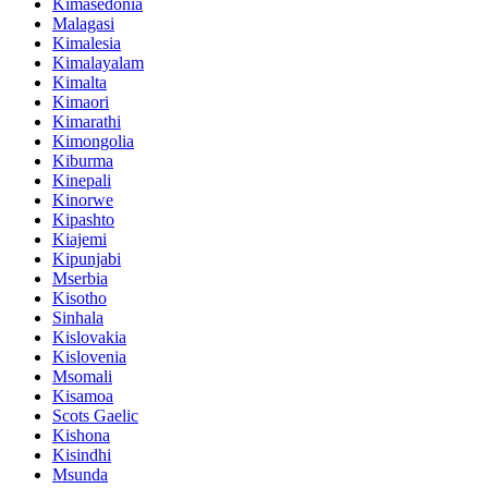
Kimasedonia
Malagasi
Kimalesia
Kimalayalam
Kimalta
Kimaori
Kimarathi
Kimongolia
Kiburma
Kinepali
Kinorwe
Kipashto
Kiajemi
Kipunjabi
Mserbia
Kisotho
Sinhala
Kislovakia
Kislovenia
Msomali
Kisamoa
Scots Gaelic
Kishona
Kisindhi
Msunda