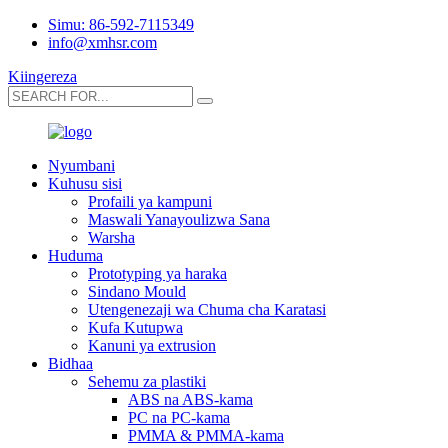
Simu: 86-592-7115349
info@xmhsr.com
Kiingereza
Nyumbani
Kuhusu sisi
Profaili ya kampuni
Maswali Yanayoulizwa Sana
Warsha
Huduma
Prototyping ya haraka
Sindano Mould
Utengenezaji wa Chuma cha Karatasi
Kufa Kutupwa
Kanuni ya extrusion
Bidhaa
Sehemu za plastiki
ABS na ABS-kama
PC na PC-kama
PMMA & PMMA-kama