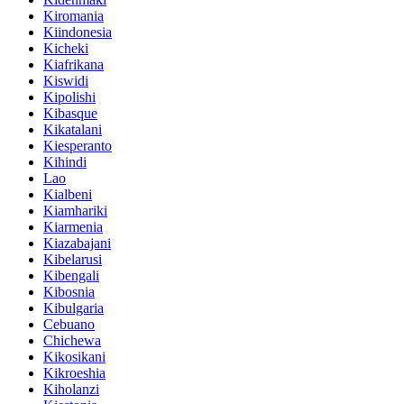
Kiromania
Kiindonesia
Kicheki
Kiafrikana
Kiswidi
Kipolishi
Kibasque
Kikatalani
Kiesperanto
Kihindi
Lao
Kialbeni
Kiamhariki
Kiarmenia
Kiazabajani
Kibelarusi
Kibengali
Kibosnia
Kibulgaria
Cebuano
Chichewa
Kikosikani
Kikroeshia
Kiholanzi