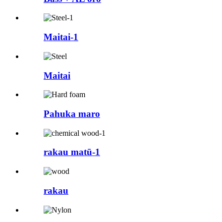
Maitai-1
Maitai
Pahuka maro
rakau matū-1
rakau