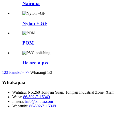
Nairona
Nylon + GF
POM
He oro a pvc
1
2
3
Panuku>
>>
Wharangi 1/3
Whakapaa
Wāhitau:
No.260 Tong'an Yuan, Tong'an Industrial Zone, Xiam
Waea:
86-592-7115349
Imeera:
info@xmhsr.com
Waeatuhi:
86-592-7115349