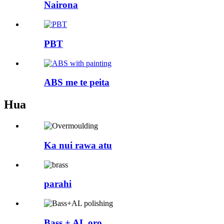
Nairona
PBT
ABS me te peita
Hua
Ka nui rawa atu
parahi
Bass + AL oro