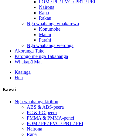
POM / PP / PVC / PBT / PEI
Nairona
Rapa
Rakau
Nga waahanga whakarewa
Konumohe
Maitai
Parahi
Nga waahanga weronga
Akoranga Take
Parongo me nga Takahanga
Whakapā Mai
Kaainga
Hua
Kāwai
Nga waahanga kirihou
ABS & ABS-peera
PC & PC-peera
PMMA & PMMA-penei
POM / PP / PVC / PBT / PEI
Nairona
Rapa