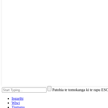
Patohia te tomokanga ki te rapu ESC 
Ingarihi
Wiwi
Tiamana