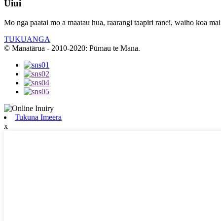
Uiui
Mo nga paatai ​​mo a maatau hua, raarangi taapiri ranei, waiho koa mai
TUKUANGA
© Manatārua - 2010-2020: Pūmau te Mana.
Tukuna Imeera
x