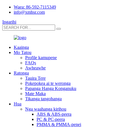
Waea: 86-592-7115349
info@xmhsr.com
Ingarihi
Kaainga
Mo Tatou
Profile kamupene
FAQs
Awheawhe
Ratonga
Tauira Tere
Pokepokea ai te weronga
Papanga Hanga Konganuku
Mate Maka
Tikanga tangohanga
Hua
Nga waahanga kirihou
ABS & ABS-peera
PC & PC-peera
PMMA & PMMA-penei