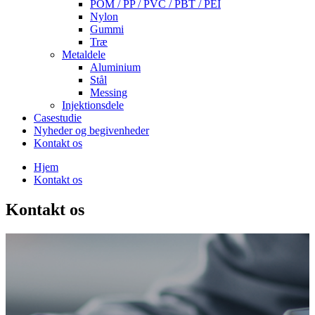
POM / PP / PVC / PBT / PEI
Nylon
Gummi
Træ
Metaldele
Aluminium
Stål
Messing
Injektionsdele
Casestudie
Nyheder og begivenheder
Kontakt os
Hjem
Kontakt os
Kontakt os