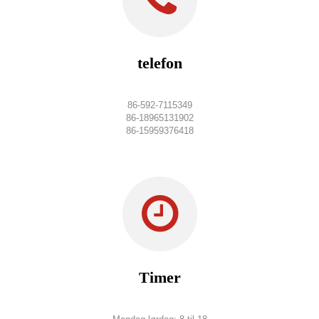
telefon
86-592-7115349
86-18965131902
86-15959376418
Timer