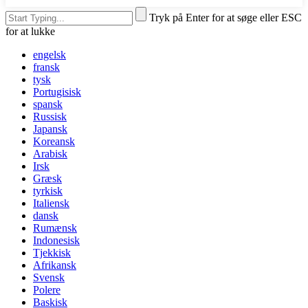
Tryk på Enter for at søge eller ESC
for at lukke
engelsk
fransk
tysk
Portugisisk
spansk
Russisk
Japansk
Koreansk
Arabisk
Irsk
Græsk
tyrkisk
Italiensk
dansk
Rumænsk
Indonesisk
Tjekkisk
Afrikansk
Svensk
Polere
Baskisk