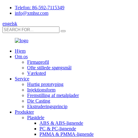
Telefon: 86-592-7115349
info@xmhsr.com
engelsk
Hjem
Om os
Firmaprofil
Ofte stillede spørgsmål
Værksted
Service
Hurtig prototyping
Injektionsform
Fremstilling af metalplader
Die Casting
Ekstruderingsprincip
Produkter
Plastdele
ABS & ABS-lignende
PC & PC-lignende
PMMA & PMMA-lignende