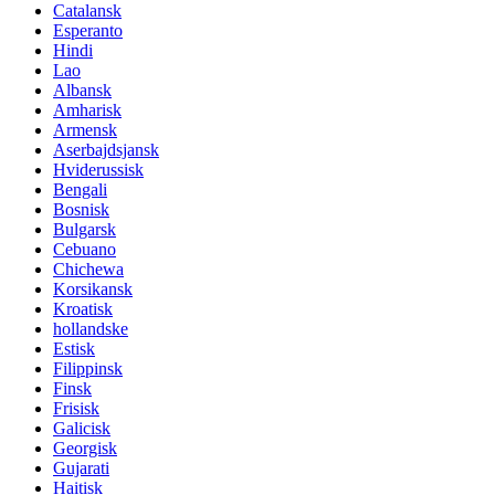
Catalansk
Esperanto
Hindi
Lao
Albansk
Amharisk
Armensk
Aserbajdsjansk
Hviderussisk
Bengali
Bosnisk
Bulgarsk
Cebuano
Chichewa
Korsikansk
Kroatisk
hollandske
Estisk
Filippinsk
Finsk
Frisisk
Galicisk
Georgisk
Gujarati
Haitisk