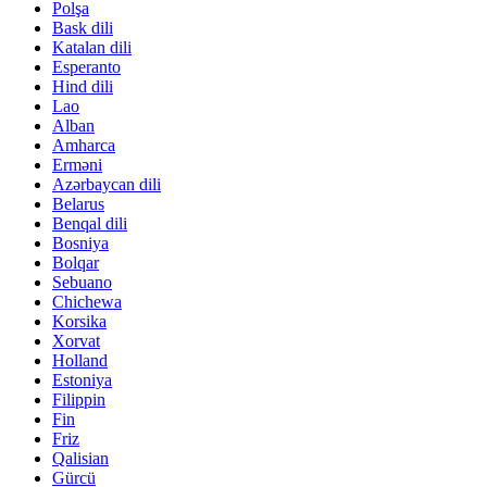
Polşa
Bask dili
Katalan dili
Esperanto
Hind dili
Lao
Alban
Amharca
Erməni
Azərbaycan dili
Belarus
Benqal dili
Bosniya
Bolqar
Sebuano
Chichewa
Korsika
Xorvat
Holland
Estoniya
Filippin
Fin
Friz
Qalisian
Gürcü