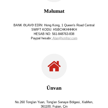
Məlumat
BANK ƏLAVƏ EDİN: Hong Kong, 1 Queen's Road Central
SWIFT KODU: HSBCHKHHHKH
HESAB NO: 561-848763-838
Paypal hesabı:
Alan@xmhsr.com
Ünvan
No.260 Tong'an Yuan, Tong'an Sənaye Bölgəsi, XiaMen,
361100, Fujian, Çin