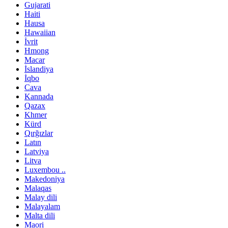
Gujarati
Haiti
Hausa
Hawaiian
İvrit
Hmong
Macar
İslandiya
İqbo
Cava
Kannada
Qazax
Khmer
Kürd
Qırğızlar
Latın
Latviya
Litva
Luxembou ..
Makedoniya
Malaqas
Malay dili
Malayalam
Malta dili
Maori