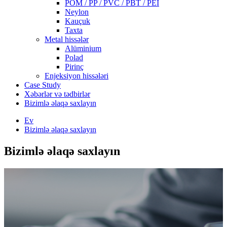
POM / PP / PVC / PBT / PEI
Neylon
Kauçuk
Taxta
Metal hissələr
Alüminium
Polad
Pirinç
Enjeksiyon hissələri
Case Study
Xəbərlər və tədbirlər
Bizimlə əlaqə saxlayın
Ev
Bizimlə əlaqə saxlayın
Bizimlə əlaqə saxlayın