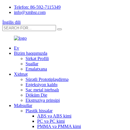
Telefon: 86-592-7115349
info@xmhsr.com
İngilis dili
Ev
Bizim haqqımızda
Şirkət Profili
Suallar
Emalatxana
Xidmət
Sürətli Prototipləşdirmə
Enjeksiyon kalıbı
Sac metal istehsalı
Döküm Die
Ekstruziya prinsipi
Məhsullar
Plastik hissələr
ABS və ABS kimi
PC və PC kimi
PMMA və PMMA kimi