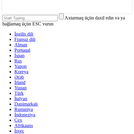
Axtarmaq üçün daxil edin və ya
bağlamaq üçün ESC vurun
İngilis dili
Fransız dili
Alman
Portuqal
İspan
Rus
Yapon
Koreya
Ərəb
İrland
Yunan
Türk
İtalyan
Danimarkalı
Rumıniya
İndoneziya
Çex
Afrikaans
İsveç