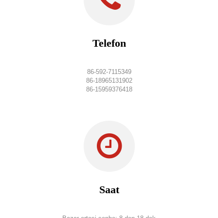
Telefon
86-592-7115349
86-18965131902
86-15959376418
Saat