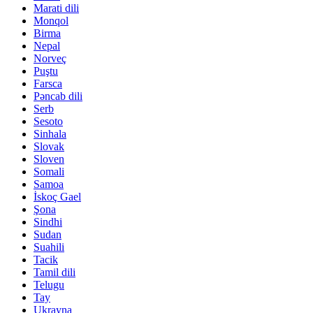
Marati dili
Monqol
Birma
Nepal
Norveç
Puştu
Farsca
Pəncab dili
Serb
Sesoto
Sinhala
Slovak
Sloven
Somali
Samoa
İskoç Gael
Şona
Sindhi
Sudan
Suahili
Tacik
Tamil dili
Telugu
Tay
Ukrayna