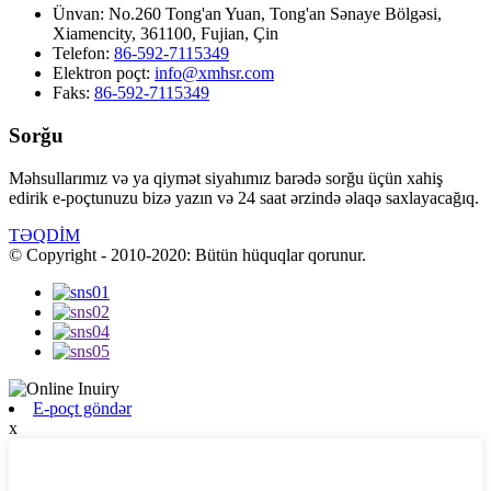
Ünvan:
No.260 Tong'an Yuan, Tong'an Sənaye Bölgəsi,
Xiamencity, 361100, Fujian, Çin
Telefon:
86-592-7115349
Elektron poçt:
info@xmhsr.com
Faks:
86-592-7115349
Sorğu
Məhsullarımız və ya qiymət siyahımız barədə sorğu üçün xahiş
edirik e-poçtunuzu bizə yazın və 24 saat ərzində əlaqə saxlayacağıq.
TƏQDİM
© Copyright - 2010-2020: Bütün hüquqlar qorunur.
E-poçt göndər
x