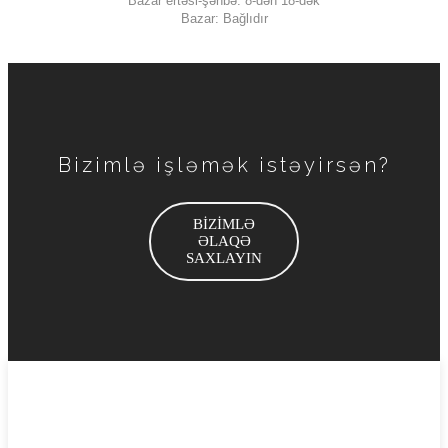
Bazar ertəsi-şənbə: 8-dən 18-dək
Bazar: Bağlıdır
Bizimlə işləmək istəyirsən?
BİZİMLƏ
ƏLAQƏ
SAXLAYIN