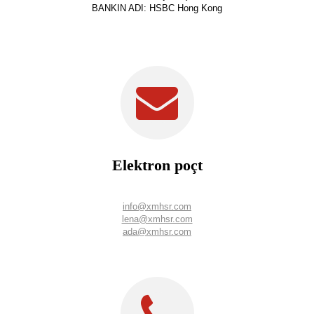
BANKIN ADI: HSBC Hong Kong
Elektron poçt
info@xmhsr.com
lena@xmhsr.com
ada@xmhsr.com