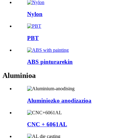
Nylon
PBT
ABS pinturarekin
Aluminioa
Aluminiozko anodizazioa
CNC + 6061AL