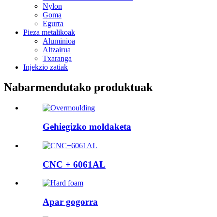
Nylon
Goma
Egurra
Pieza metalikoak
Aluminioa
Altzairua
Txaranga
Injekzio zatiak
Nabarmendutako produktuak
Gehiegizko moldaketa
CNC + 6061AL
Apar gogorra