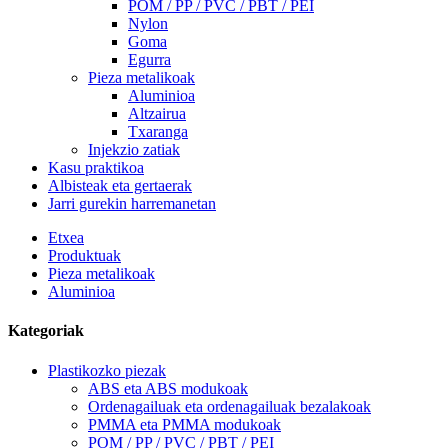
POM / PP / PVC / PBT / PEI
Nylon
Goma
Egurra
Pieza metalikoak
Aluminioa
Altzairua
Txaranga
Injekzio zatiak
Kasu praktikoa
Albisteak eta gertaerak
Jarri gurekin harremanetan
Etxea
Produktuak
Pieza metalikoak
Aluminioa
Kategoriak
Plastikozko piezak
ABS eta ABS modukoak
Ordenagailuak eta ordenagailuak bezalakoak
PMMA eta PMMA modukoak
POM / PP / PVC / PBT / PEI