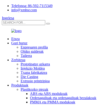
Telefonoa: 86-592-7115349
info@xmhsr.com
Ingelesa
Etxea
Guri buruz
Enpresaren profila
Ohiko galderak
Tailerra
Zerbitzua
Prototipatze azkarra
Injekzio Moldea
Txapa fabrikatzea
Die Casting
Extrusio printzipioa
Produktuak
Plastikozko piezak
ABS eta ABS modukoak
Ordenagailuak eta ordenagailuak bezalakoak
PMMA eta PMMA modukoak