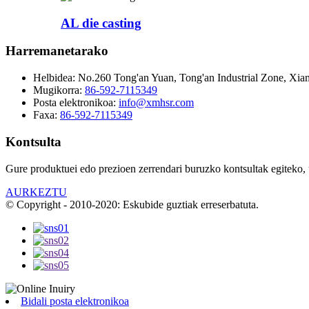
AL die casting
Harremanetarako
Helbidea:
No.260 Tong'an Yuan, Tong'an Industrial Zone, Xiam
Mugikorra:
86-592-7115349
Posta elektronikoa:
info@xmhsr.com
Faxa:
86-592-7115349
Kontsulta
Gure produktuei edo prezioen zerrendari buruzko kontsultak egiteko, u
AURKEZTU
© Copyright - 2010-2020: Eskubide guztiak erreserbatuta.
Bidali posta elektronikoa