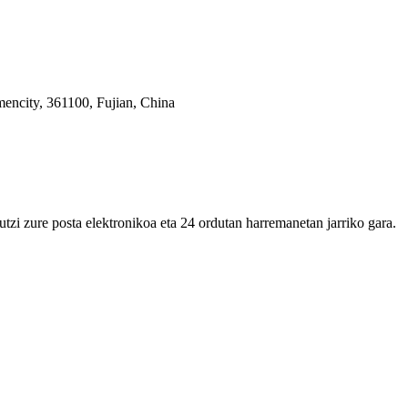
encity, 361100, Fujian, China
tzi zure posta elektronikoa eta 24 ordutan harremanetan jarriko gara.