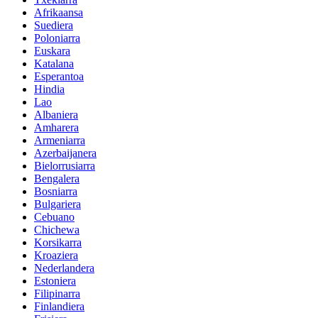
Afrikaansa
Suediera
Poloniarra
Euskara
Katalana
Esperantoa
Hindia
Lao
Albaniera
Amharera
Armeniarra
Azerbaijanera
Bielorrusiarra
Bengalera
Bosniarra
Bulgariera
Cebuano
Chichewa
Korsikarra
Kroaziera
Nederlandera
Estoniera
Filipinarra
Finlandiera