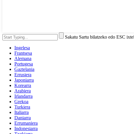
Sakatu Sartu bilatzeko edo ESC ixt
Ingelesa
Frantsesa
Alemana
Portugesa
Gaztelania
Errusiera
Japoniarra
Korearra
Arabiera
Irlandarra
Grekoa
Turkiera
Italiarra
Daniarra
Errumaniera
Indonesiarra
Txekiarra