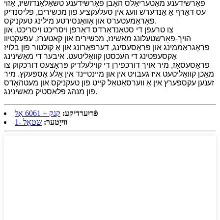
פאַרשידענע מאַטעריאַלס האָבן פאַרשידענע טשאַלאַנדזשיז, אַזוי
עס דאַרף אַ אַנדערש וועג אין סעלעקציע פון ​​מכשירים, פליסנדיק
פּאַראַמעטערס און אַוואַנסירטע מילינג טעקניקס.
צו טרעפן די סטאַנדאַרדס דאַרפן ויסריכט ויסריכט, און
הויך-פאָרשטעלונג מאַשינז, מכשירים און קאַטערז, עפעקטיוו
פּראָגראַממינג און פּראַסעסינג, דערפאַרונג און אַ קולטור פון בלויז
אַקסעפּטינג די העכסטן קוואַליטעט. איבער די מאַשינינג
פּראַסעסאַז, מיר אויך דורכפירן די קוילעלדיק פּראָצעס דורכקוק צו
מאַכן קוואַליטעט איז געבויט אין און מיינטיינד אין אַלע אַספּעקץ. מיר
זענען עקספּערץ אין אַ ווערסאַטאַל קייט פון טעקניקס און מעטהאָדס
פון מנהג פּלאַסטיק מאַשינינג.
פֿריִערדיקע:
קנק + 6061 אַל
ווייַטער:
שטאָל -1