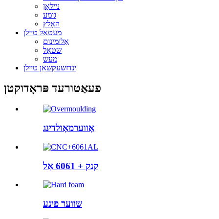
ניילאָן
גומע
האָלץ
מעטאַל טיילן
אַלומינום
שטאָל
מעש
ינדזשעקשאַן טיילן
פעאַטורעד פּראָדוקטן
אָווערמאָולדינג
קנק + 6061 אַל
שווער פּינע