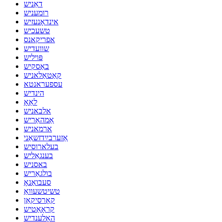
דאַניש
רומעניש
אינדאָנעזיש
טשעכיש
אפריקאנס
שוועדיש
פּויליש
באַסקיש
קאַטאַלאניש
עספעראנטא
הינדיש
לאַאָ
אלבאניש
אַמהאַריש
ארמאניש
אַזערבײַדזשאַני
בעלארוסיש
בענגאַליש
באסניש
בולגאַריש
סעבואַנאָ
טשיטשעוואַ
קאָרסיקאַן
קראָאַטיש
האָלענדיש