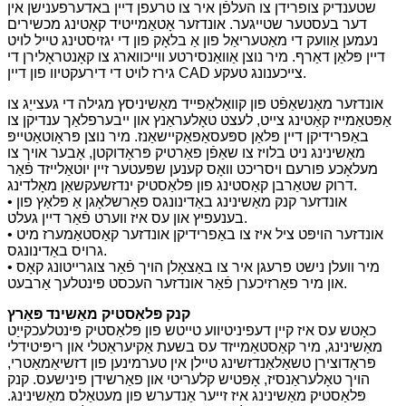
שטענדיק צופרידן צו העלפֿן איר צו טרעפן דיין באדערפענישן אין
דער בעסטער שטייגער. אונדזער אָטאַמייטיד קאַטינג מכשירים
נעמען אַוועק די מאַטעריאַל פון אַ בלאָק פון די יגזיסטינג טייל לויט
דיין פּלאַן דאַרף. מיר נוצן אַוואַנסירטע ווייכווארג צו קאָנטראָלירן די
גירז לויט די דירעקטיוו פון דיין CAD צייכענונג טעקע.
אונדזער מאַנשאַפֿט פון קוואַלאַפייד מאַשיניסץ מגילה די געצייַג צו
אַפּטאַמייז קאַטינג צייט, לעצט טאָלעראַנץ און ייבערפלאַך ענדיקן צו
באַפרידיקן דיין פּלאַן ספּעסאַפאַקיישאַנז. מיר נוצן פּראָוטאַטייפּ
מאַשינינג ניט בלויז צו שאַפֿן פאַרטיק פּראָדוקטן, אָבער אויך צו
מעלאָכע פורעם ויסריכט וואָס קענען שפּעטער זיין יוטאַלייזד פֿאַר
דרוק שטאַרבן קאַסטינג פון פּלאַסטיק ינדזשעקשאַן מאָלדינג.
• אונדזער קנק מאַשינינג באַדינונגס פאָרשלאָגן אַ פּלאַץ פון
בענעפיץ און עס איז ווערט פֿאַר דיין געלט.
• אונדזער הויפּט ציל איז צו באַפרידיקן אונדזער קאַסטאַמערז מיט
גרויס באַדינונגס.
• מיר וועלן נישט פרעגן איר צו באַצאָלן הויך פֿאַר צוגרייטונג קאָס
און מיר פאַרזיכערן פֿאַר אונדזער העכסט פּינטלעך אַרבעט.
קנק פּלאַסטיק מאַשינד פּאַרץ
כאָטש עס איז קיין דעפיניטיווע טייטש פון פּלאַסטיק פּינטלעכקייַט
מאַשינינג, מיר קאַסטאַמייזד עס בשעת אַקיעראַטלי און ריפּיטידלי
פּראָדוצירן טשאַלאַנדזשינג טיילן אין טערמינען פון דזשיאַמאַטרי,
הויך טאָלעראַנסיז, אָפּטיש קלעריטי און פאַרשידן פינישעס. קנק
פּלאַסטיק מאַשינינג איז זייער אַנדערש פון מעטאַלס ​​מאַשינינג.