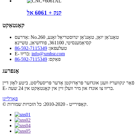
קנק + 6061 אַל
קאָנטאַקט
No.260 טאָנג'אַן יואַן, טאָנג'אַן ינדוסטריאַל זאָנע,
אַדרעס:
קסיאַמענסיטי, 361100, פודזשיאַן, טשיינאַ
טעלעפאן:
86-592-7115349
info@xmhsr.com
E- בריוו:
פאַקס:
86-592-7115349
אָנפרעג
פֿאַר ינקוועריז וועגן אונדזער פּראָדוקטן אָדער פּריסעליסט, ביטע לאָזן דיין
E- בריוו צו אונדז און מיר וועלן זיין אין קאָנטאַקט אין 24 שעה.
פאָרלייגן
© קאַפּירייט - 2010-2020: כל הזכויות שמורות.