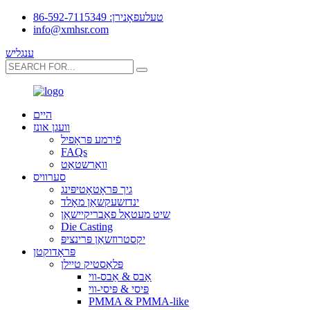
טעלעפאָנירן: 86-592-7115349
info@xmhsr.com
ענגליש
היים
וועגן אונז
פֿירמע פּראָפיל
FAQs
וואַרשטאַט
סערוויס
גיך פּראָטאָטיפּינג
ינדזשעקשאַן מאָלד
שיט מעטאַל פאַבריקיישאַן
Die Casting
יקסטרוזשאַן פּרינציפּ
פּראָדוקטן
פּלאַסטיק טיילן
אַבס & אַבס-ווי
פּיסי & פּיסי-ווי
PMMA & PMMA-like