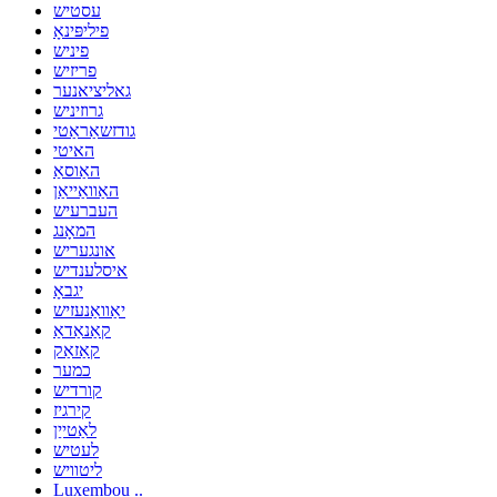
עסטיש
פיליפּינאָ
פיניש
פריזיש
גאליציאנער
גרוזיניש
גודזשאַראַטי
האיטי
האַוסאַ
האַוואַייאַן
העברעיש
המאָנג
אונגעריש
איסלענדיש
יגבאָ
יאַוואַנעזיש
קאַנאַדאַ
קאַזאַק
כמער
קורדיש
קירגיז
לאַטייַן
לעטיש
ליטוויש
Luxembou ..