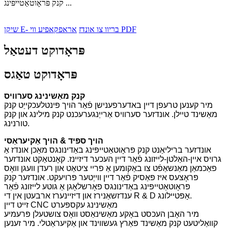
קנק פּראָוטאַטייפּינג ...
אראפקאפיע ווי PDF
שיקן E- בריוו צו אונדז
פּראָדוקט דעטאַל
פּראָדוקט טאַגס
קנק מאַשינינג סערוויס
מיר קענען טרעפן דיין באדערפענישן פֿאַר הויך פּינטלעכקייַט קנק
מאַשינד טיילן. אונדזער סערוויס אַרייַנגערעכנט קנק מילינג און קנק
טורנינג.
הויך ספּיד & הויך אַקיעראַסי
אונדזער בריליאַנט קנק פּראָוטאַטייפּינג באַדינונגס מאַכן אונדז אַ
גרויס איין-האַלטן-לייזונג פֿאַר דיין העכער דיזיינז. קאָנטאַקט אונדזער
פאַכמאַן מאַנשאַפֿט צו באַקומען אַ פריי ציטאַט און רעדן וועגן וואָס
פּראָצעס איז פּאַסיק פֿאַר דיין ווייַטער פּרויעקט. אונדזער קנק
פּראָוטאַטייפּינג באַדינונגס פאָרשלאָגן אַ גוטע לייזונג פֿאַר
ענדזשאַנירז און דיזיינערז ארבעטן אין די R & D אָפּטיילונג.
זייט דיין CNC מאַשינינג עקספּערט
מיר האָבן העכסט באָקע מאַשינאַסט וואָס צושטעלן פּרעמיע
קוואַליטעט קנק מאַשינד פּאַרץ געשווינד און אַקיעראַטלי. מיר זענען