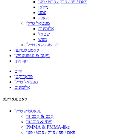
פּאָם / פּפּ / פּווק / פּבט / פּעי
ניילאָן
גומע
האָלץ
מעטאַל טיילן
אַלומינום
שטאָל
מעש
ינדזשעקשאַן טיילן
קאַסע לערנען
נייַעס & געשעענישן
רוף אונז
היים
פּראָדוקטן
מעטאַל טיילן
אַלומינום
קאַטעגאָריעס
פּלאַסטיק טיילן
אַבס & אַבס-ווי
פּיסי & פּיסי-ווי
PMMA & PMMA-like
פּאָם / פּפּ / פּווק / פּבט / פּעי