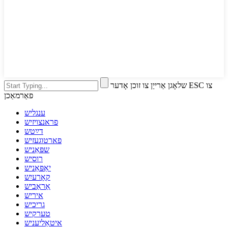
שלאָגן אַרייַן צו זוכן אָדער ESC צו
פאַרמאַכן
ענגליש
פראנצויזיש
דײַטש
פארטוגעזיש
שפּאַניש
רוסיש
יאַפּאַניש
קאָרעיִש
אַראַביש
איריש
גריכיש
טערקיש
איטאַליעניש