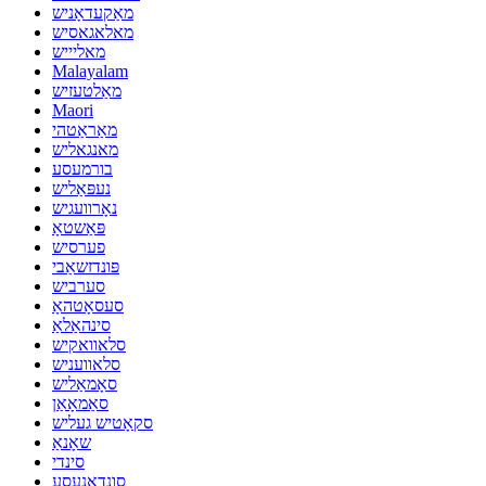
מאַקעדאָניש
מאלאגאסיש
מאליייש
Malayalam
מאַלטעזיש
Maori
מאַראַטהי
מאנגאליש
בורמעסע
נעפּאַליש
נאָרוועגיש
פּאַשטאָ
פערסיש
פּונדזשאַבי
סערביש
סעסאָטהאָ
סינהאַלאַ
סלאוואקיש
סלאוועניש
סאָמאַליש
סאַמאָאַן
סקאָטיש געליש
שאָנאַ
סינדי
סונדאַנעסע