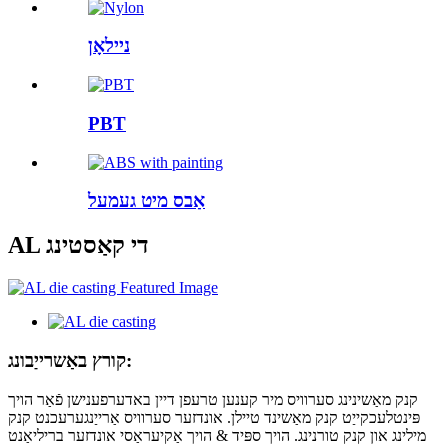
ניילאָן
PBT
אַבס מיט געמעל
AL די קאַסטינג
קורץ באַשרייַבונג:
קנק מאַשינינג סערוויס מיר קענען טרעפן דיין באדערפענישן פֿאַר הויך
פּינטלעכקייַט קנק מאַשינד טיילן. אונדזער סערוויס אַרייַנגערעכנט קנק
מילינג און קנק טורנינג. הויך ספּיד & הויך אַקיעראַסי אונדזער בריליאַנט