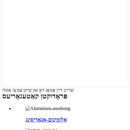
שרייב דיין אָנזאָג דאָ און שיקן עס צו אונדז
פּראָדוקטן קאַטעגאָריעס
אַלומינום-אַנאָדיסינג