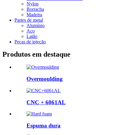
Nylon
Borracha
Madeira
Partes de metal
Alumínio
Aço
Latão
Peças de injeção
Produtos em destaque
Overmoulding
CNC + 6061AL
Espuma dura