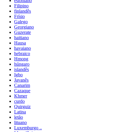
estoniano
Filipino
finlandês
Frísio
Galego
Georgiano
Guzerate
haitiano
Hausa
havaiano
hebraico
Hmong
húngaro
islandês
Igbo
Javanês
Canarim
Cazaque
Khmer
curdo
Quirguiz
Latina
letão
lituano
Luxemburgo ..