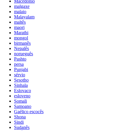
Macedônio
malgaxe
malaio
Malayalam
maltês
maori
Marathi
mongol
birmanês
Nepalês
norueguês
Pashto
persa
Punjabi
sérvio
Sesotho
Sinhala
Eslovaco
esloveno
Somali
Samoano
Gaélico escocês
Shona
Sindi
Sudanês