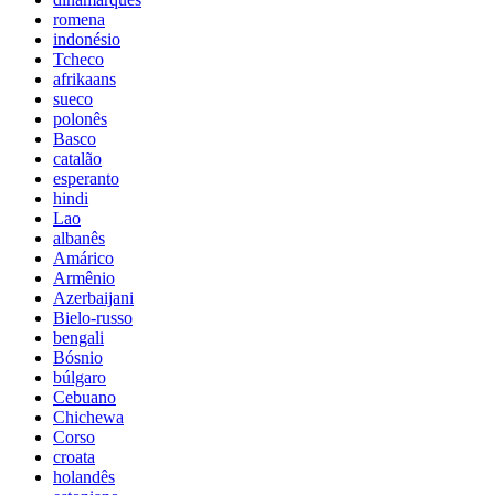
romena
indonésio
Tcheco
afrikaans
sueco
polonês
Basco
catalão
esperanto
hindi
Lao
albanês
Amárico
Armênio
Azerbaijani
Bielo-russo
bengali
Bósnio
búlgaro
Cebuano
Chichewa
Corso
croata
holandês