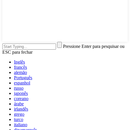
Pressione Enter para pesquisar ou
ESC para fechar
Inglês
francês
alemão
Português
espanhol
russo
japonês
coreano
árabe
irlandês
grego
turco
italiano
dinamarquês