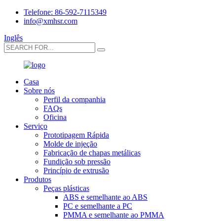
Telefone: 86-592-7115349
info@xmhsr.com
Inglês
Casa
Sobre nós
Perfil da companhia
FAQs
Oficina
Serviço
Prototipagem Rápida
Molde de injeção
Fabricação de chapas metálicas
Fundição sob pressão
Princípio de extrusão
Produtos
Peças plásticas
ABS e semelhante ao ABS
PC e semelhante a PC
PMMA e semelhante ao PMMA