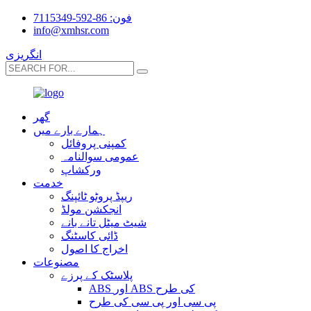
فون: 86-592-7115349
info@xmhsr.com
انگریزی
گھر
ہمارے بارے میں
کمپنی پروفائل
عمومی سوالنامہ
ورکشاپ
خدمت
ریپڈ پروٹو ٹائپنگ
انجکشن مولڈ
شیٹ میٹل تانے بانے
ڈائی کاسٹنگ
اخراج کا اصول
مصنوعات
پلاسٹک کے پرزے
ABS اور ABS کی طرح
پی سی اور پی سی کی طرح