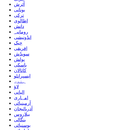
آئرش
یونانی
ترکی
اطالوی
دانش
رومانیہ
انڈونیشی
چیک
افریقی
سویڈش
پولش
باسکی
کاتالان
ایسپرانٹو
ہندی
لاؤ
البانی
امہاری
آرمینیائی
آذربائیجان
بیلاروس
بنگالی
بوسنیائی