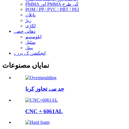
PMMA اور PMMA کی طرح
POM / PP / PVC / PBT / PEI
نایلان
ربڑ
لکڑی
دھاتی حصے
ایلومینیم
سٹیل
پیتل
انجکشن کے پرزے
نمایاں مصنوعات
حد سے تجاوز کرنا
CNC + 6061AL