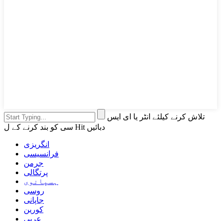
تلاش کرنے کیلئے انٹر یا ای ایس
سی کو بند کرنے کے ل Hit دبائیں
انگریزی
فرانسیسی
جرمن
پرتگالی
ہسپانوی
روسی
جاپانی
کورین
عربی