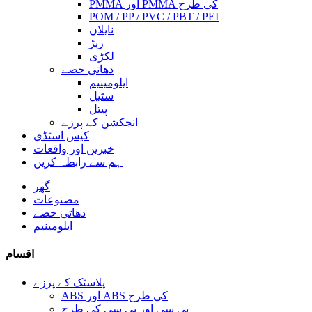
PMMA اور PMMA کی طرح
POM / PP / PVC / PBT / PEI
نایلان
ربڑ
لکڑی
دھاتی حصے
ایلومینیم
سٹیل
پیتل
انجکشن کے پرزے
کیس اسٹڈی
خبریں اور واقعات
ہم سے رابطہ کریں
گھر
مصنوعات
دھاتی حصے
ایلومینیم
اقسام
پلاسٹک کے پرزے
ABS اور ABS کی طرح
پی سی اور پی سی کی طرح