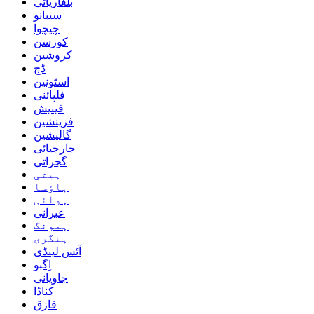
بلغاریائی
سیبانو
چیچوا
کورسن
کروشین
ڈچ
اسٹونین
فلپائنی
فینیش
فرینشین
گالیشین
جارجیائی
گجراتی
ہیتی
ہاؤسا
ہوائی
عبرانی
ہمونگ
ہنگری
آئس لینڈی
اِگبو
جاویانی
کناڈا
قازق