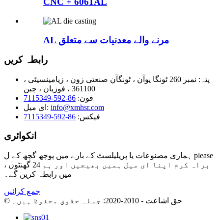
CNC + 6061AL
AL مرنے والے معدنیات سے متعلق
رابطہ کریں
پتہ:
نمبر 260 ٹونگا یوآن ، ٹونگآن صنعتی زون ، زیامینسیٹی ،
361100 ، فوزیان ، چین
فون:
86-592-7115349
info@xmhsr.com
ای میل:
فیکس:
86-592-7115349
انکوائری
ہماری مصنوعات یا پریلیلسٹ کے بارے میں پوچھ گچھ کے ل please
، براہ کرم اپنا ای میل ہمیں بھیجیں اور ہم 24 گھنٹوں
میں رابطہ کریں گے۔
جمع کرائیں
© حق اشاعت - 2010-2020: جملہ حقوق محفوظ ہیں۔