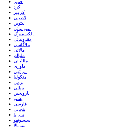
خمیر
کرد
کرغیز
لاطینی
لیٹوین
لتھوانیائی
لکسمبرگ ..
مقدونیائی
ملاگاسی
مالائی
ملیالم
مالٹیائی
ماوری
مراٹھی
منگولیا
برمی
نیپالی
نارویجین
پشتو
فارسی
پنجابی
سربیا
سیسوتھو
سنہالا