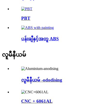
PBT
ပန်းချီနှင့်အတူ ABS
လူမီနီယမ်
လူမီနီယမ် -ododising
CNC + 6061AL