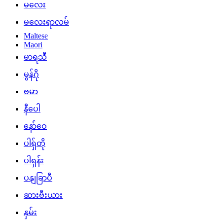
မလေး
မလေးရာလမ်
Maltese
Maori
မာရသီ
မွန်ဂို
ဗမာ
နီပေါ
နော်ဝေ
ပါရှ်တို
ပါရှန်း
ပနျခြာပီ
ဆားဗီးယား
နှမ်း