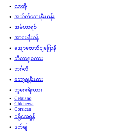
လာအို
အယ်လ်ဘေးနီးယန်း
အမ်ဟာရစ်
အာမေနီယန်
အျောဇောဘိုငျဂြောနီ
ဘီလာရုစကား
ဘင်္ဂလီ
ဘော့စျနီးယား
ဘူဂေးရီးယား
Cebuano
Chichewa
Corsican
ခရိုအေရှန်
ဒတ်ချ်