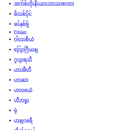
အက်စ်တိုးနီးယားဘာသာစကား
ဖိလစ်ပိုင်
ဖင်နစ်ရှ်
Frisian
ဂါလာစီယံ
ဂျြောဂြီယနျ
ဂူဂျာရသီ
ဟာအီတီ
ဟာဆာ
ဟာဝယေံ
ဟီဘရူး
မုံ
ဟနျဂရေီ