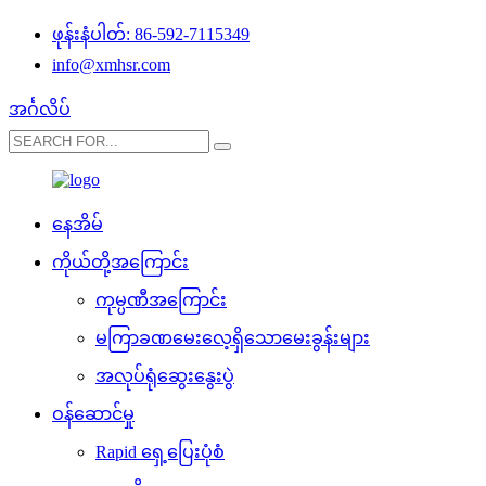
ဖုန်းနံပါတ်: 86-592-7115349
info@xmhsr.com
အင်္ဂလိပ်
နေအိမ်
ကိုယ်တို့အကြောင်း
ကုမ္ပဏီအကြောင်း
မကြာခဏမေးလေ့ရှိသောမေးခွန်းများ
အလုပ်ရုံဆွေးနွေးပွဲ
ဝန်ဆောင်မှု
Rapid ရှေ့ပြေးပုံစံ