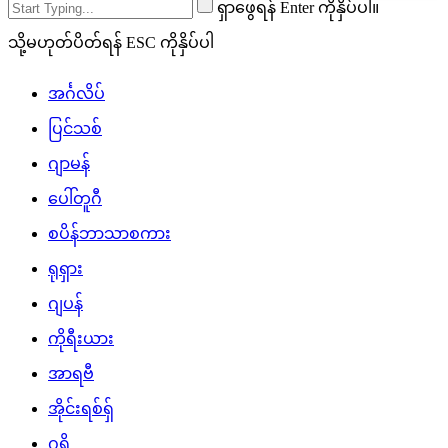
ရှာဖွေရန် Enter ကိုနှိပ်ပါ။
သို့မဟုတ်ပိတ်ရန် ESC ကိုနှိပ်ပါ
အင်္ဂလိပ်
ပြင်သစ်
ဂျာမန်
ပေါ်တူဂီ
စပိန်ဘာသာစကား
ရုရှား
ဂျပန်
ကိုရီးယား
အာရဗီ
အိုင်းရစ်ရှ်
ဂရိ