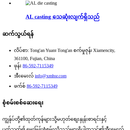
AL casting သေဆုံးလျက်ရှိသည်
ဆက်သွယ်ရန်
လိပ်စာ:
Tong'an Yuan၊ Tong'an စက်မှုဇုန်၊ Xiamencity,
361100, Fujian, China
ဖုန်း
86-592-7115349
အီးမေးလ်
info@xmhsr.com
ဖက်စ်
86-592-7115349
စုံစမ်းစစ်ဆေးရေး
ကျွန်ုပ်တို့၏ထုတ်ကုန်များသို့မဟုတ်စျေးနှုန်းစာရင်းနှင့်
ပတ်သက်၍ မေးမြန်းစုံစမ်းလိုသည်များရှိပါကသင်၏အီးမေးလ်