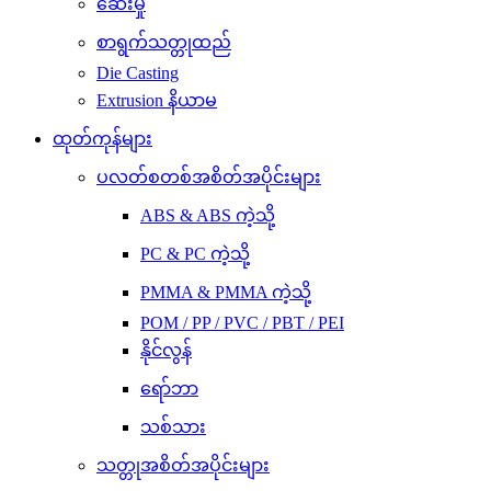
ဆေးမှို
စာရွက်သတ္တုထည်
Die Casting
Extrusion နိယာမ
ထုတ်ကုန်များ
ပလတ်စတစ်အစိတ်အပိုင်းများ
ABS & ABS ကဲ့သို့
PC & PC ကဲ့သို့
PMMA & PMMA ကဲ့သို့
POM / PP / PVC / PBT / PEI
နိုင်လွန်
ရော်ဘာ
သစ်သား
သတ္တုအစိတ်အပိုင်းများ