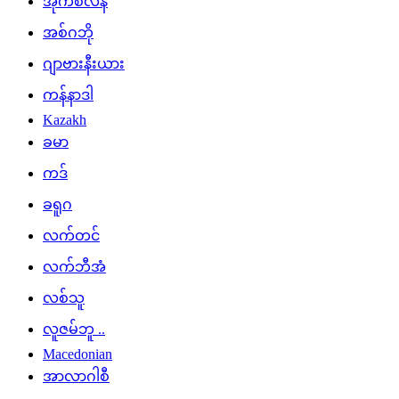
အိုက်စလန်
အစ်ဂဘို
ဂျာဗားနီးယား
ကန်နာဒါ
Kazakh
ခမာ
ကဒ်
ခရူဂ
လက်တင်
လက်ဘီအံ
လစ်သူ
လူဇမ်ဘူ ..
Macedonian
အာလာဂါစီ