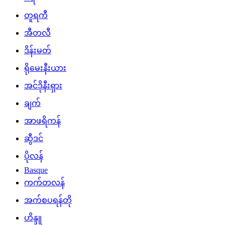
တူရကီ
အီတလီ
ဒိန်းမတ်
ရိုမေးနီးယား
အင်ဒိုနီးရှား
ချက်
အာဖရိကန်
ဆွီဒင်
ပိုလန်
Basque
ကက်တလန်
အက်စပရန်တို
ဟိန္ဒူ