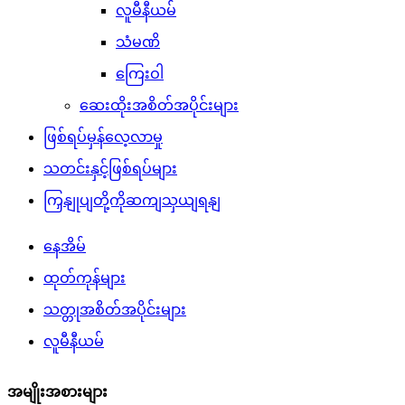
လူမီနီယမ်
သံမဏိ
ကြေးဝါ
ဆေးထိုးအစိတ်အပိုင်းများ
ဖြစ်ရပ်မှန်လေ့လာမှု
သတင်းနှင့်ဖြစ်ရပ်များ
ကြှနျုပျတို့ကိုဆကျသှယျရနျ
နေအိမ်
ထုတ်ကုန်များ
သတ္တုအစိတ်အပိုင်းများ
လူမီနီယမ်
အမျိုးအစားများ