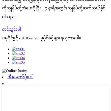
ကိုကျွန်ုပ်တို့ထံပေးပို့ပြီး ၂၄ နာရီအတွင်းကျွန်ုပ်တို့ဆက်သွယ်နိုင်
ပါသည်။
တင်သွင်းပါ
©မူပိုင်ခွင့် - 2010-2020: မူပိုင်ခွင့်များရယူထားပါ။
အီးမေးလ်ပို။ ပါ
x