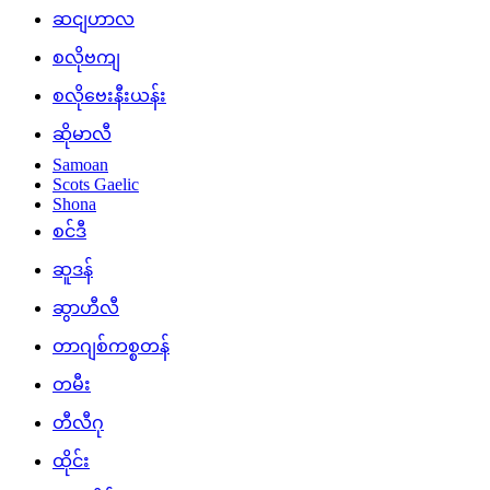
ဆငျဟာလ
စလိုဗကျ
စလိုဗေးနီးယန်း
ဆိုမာလီ
Samoan
Scots Gaelic
Shona
စင်ဒီ
ဆူဒန်
ဆွာဟီလီ
တာဂျစ်ကစ္စတန်
တမီး
တီလီဂု
ထိုင်း