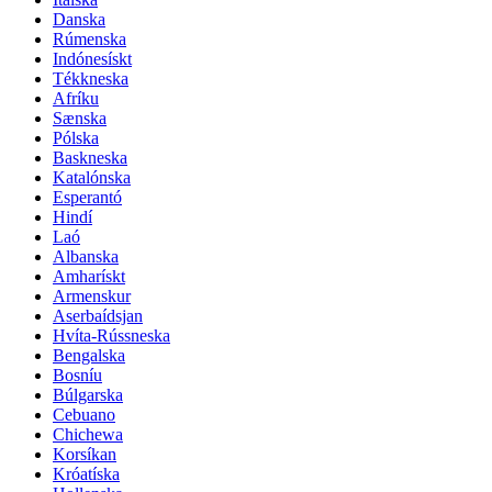
Danska
Rúmenska
Indónesískt
Tékkneska
Afríku
Sænska
Pólska
Baskneska
Katalónska
Esperantó
Hindí
Laó
Albanska
Amharískt
Armenskur
Aserbaídsjan
Hvíta-Rússneska
Bengalska
Bosníu
Búlgarska
Cebuano
Chichewa
Korsíkan
Króatíska