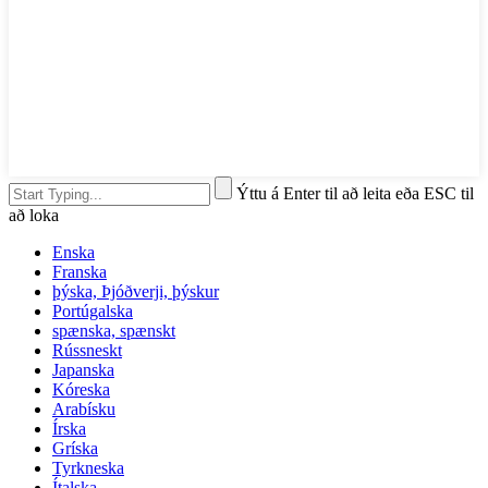
Ýttu á Enter til að leita eða ESC til
að loka
Enska
Franska
þýska, Þjóðverji, þýskur
Portúgalska
spænska, spænskt
Rússneskt
Japanska
Kóreska
Arabísku
Írska
Gríska
Tyrkneska
Ítalska