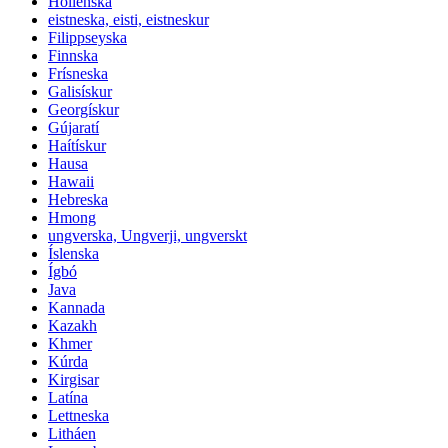
Hollenska
eistneska, eisti, eistneskur
Filippseyska
Finnska
Frísneska
Galisískur
Georgískur
Gújaratí
Haítískur
Hausa
Hawaii
Hebreska
Hmong
ungverska, Ungverji, ungverskt
Íslenska
Ígbó
Java
Kannada
Kazakh
Khmer
Kúrda
Kirgisar
Latína
Lettneska
Litháen