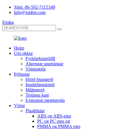
Sími: 86-592-7115349
info@xmhsr.com
Enska
Heim
Um okkur
Fyrirtækisprófíll
Algengar spurningar
Vinnustofa
Þjónusta
Hröð frumgerð
Inndælingarmót
Málmgerð
Teninga kast
Extrusion meginregla
Vörur
Plasthlutar
ABS og ABS-eins
PC og PC eins og
PMMA og PMMA eins