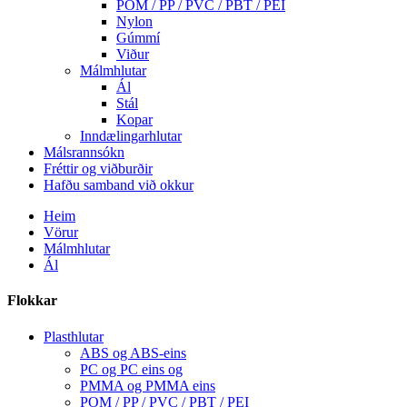
POM / PP / PVC / PBT / PEI
Nylon
Gúmmí
Viður
Málmhlutar
Ál
Stál
Kopar
Inndælingarhlutar
Málsrannsókn
Fréttir og viðburðir
Hafðu samband við okkur
Heim
Vörur
Málmhlutar
Ál
Flokkar
Plasthlutar
ABS og ABS-eins
PC og PC eins og
PMMA og PMMA eins
POM / PP / PVC / PBT / PEI