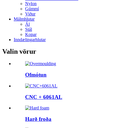
Nylon
Gúmmí
Viður
Málmhlutar
Ál
Stál
Kopar
Inndælingarhlutar
Valin vörur
Ofmótun
CNC + 6061AL
Harð froða