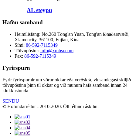
AL steypu
Hafðu samband
Heimilisfang:
No.260 Tong'an Yuan, Tong'an iðnaðarsvæði,
Xiamencity, 361100, Fujian, Kína
Sími:
86-592-7115349
Tölvupóstur:
info@xmhsr.com
Fax:
86-592-7115349
Fyrirspurn
Fyrir fyrirspurnir um vörur okkar eða verðskrá, vinsamlegast skiljið
tölvupóstinn þinn til okkar og við munum hafa samband innan 24
klukkustunda.
SENDU
© Höfundarréttur - 2010-2020: Öll réttindi áskilin.