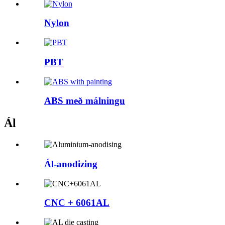
Nylon
PBT
ABS með málningu
Ál
Ál-anodizing
CNC + 6061AL