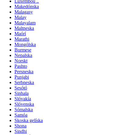
Luxembou ..
Makedónska
Malagasy
Malay
Malayalam
Maltneska
Maórí
Marathi
Mongólska
Burmese
Nepalska
Norskt
Pashto
Persneska
Punjabi
Serbneska
Sesótó
Sinhala
Slóvakía
Slóvenska
Sómalska
Samóa
Skoska gelíska
Shona
Sindhi