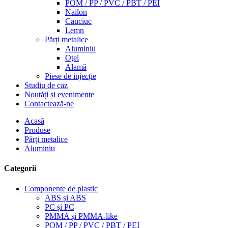
POM / PP / PVC / PBT / PEI
Nailon
Cauciuc
Lemn
Părți metalice
Aluminiu
Oţel
Alamă
Piese de injecție
Studiu de caz
Noutăți și evenimente
Contactează-ne
Acasă
Produse
Părți metalice
Aluminiu
Categorii
Componente de plastic
ABS și ABS
PC și PC
PMMA și PMMA-like
POM / PP / PVC / PBT / PEI