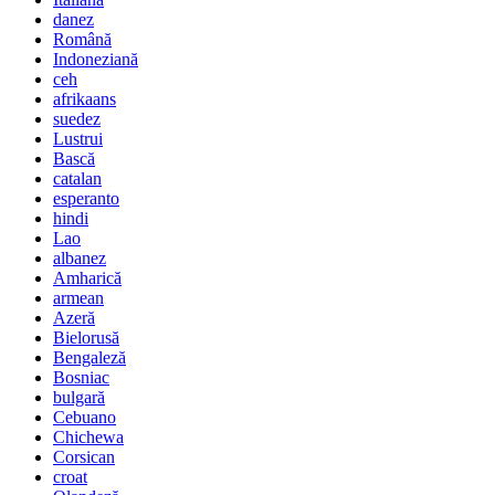
danez
Română
Indoneziană
ceh
afrikaans
suedez
Lustrui
Bască
catalan
esperanto
hindi
Lao
albanez
Amharică
armean
Azeră
Bielorusă
Bengaleză
Bosniac
bulgară
Cebuano
Chichewa
Corsican
croat