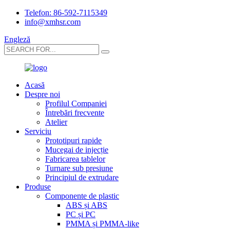
Telefon: 86-592-7115349
info@xmhsr.com
Engleză
Acasă
Despre noi
Profilul Companiei
Întrebări frecvente
Atelier
Serviciu
Prototipuri rapide
Mucegai de injecție
Fabricarea tablelor
Turnare sub presiune
Principiul de extrudare
Produse
Componente de plastic
ABS și ABS
PC și PC
PMMA și PMMA-like