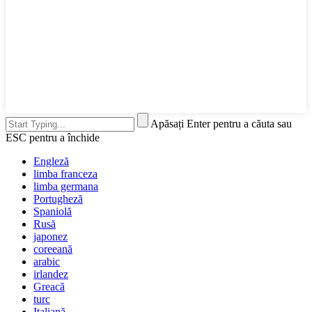
Apăsați Enter pentru a căuta sau
ESC pentru a închide
Engleză
limba franceza
limba germana
Portugheză
Spaniolă
Rusă
japonez
coreeană
arabic
irlandez
Greacă
turc
Italiană