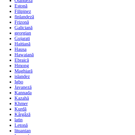
Olandeză
Estonă
Filipinez
finlandeză
Frizonă
Galiciană
georgian
Gujarati
Haitiană
Hausa
Hawaiană
Ebraică
Hmong
Maghiară
islandez
Igbo
Javaneză
Kannada
Kazahă
Khmer
Kurdă
Kârgâză
latin
Letonă
lituanian