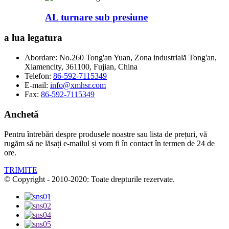
AL turnare sub presiune
a lua legatura
Abordare:
No.260 Tong'an Yuan, Zona industrială Tong'an,
Xiamencity, 361100, Fujian, China
Telefon:
86-592-7115349
E-mail:
info@xmhsr.com
Fax:
86-592-7115349
Anchetă
Pentru întrebări despre produsele noastre sau lista de prețuri, vă
rugăm să ne lăsați e-mailul și vom fi în contact în termen de 24 de
ore.
TRIMITE
© Copyright - 2010-2020: Toate drepturile rezervate.