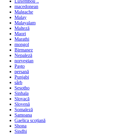
Luxembou ..
macedonean
Malgache
Malay
Malayalam
Malteză
Maori
Marathi
mongol
Birmanez
Nepaleză
norvegian
Pașto
persană
Punjabi
sârb
Sesotho
Sinhala
Slovacă
Slovenă
Somaleză
Samoana
Gaelica scoțiană
Shona
Sindhi